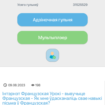
Усяго гульняў
31525529
Адзіночная гульня
Мультыплэер
09.08.2023
198
Інтэрнэт Французская Урокі - вывучыце
Французская - Як мне ўдасканаліць свае навыкі
пісьма ў Французская?