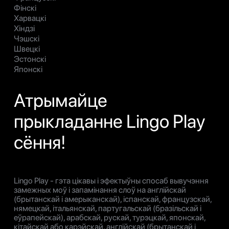
Фінскі
Харвацкі
Хіндзі
Чэшскі
Швецкі
Эстонскі
Японскі
Атрымайце
прыкладанне Lingo Play
сёння!
Lingo Play - гэта цікавы і эфектыўны спосаб вывучэння
замежных моў і запамінання слоў на англійскай
(брытанскай і амерыканскай), іспанскай, французскай,
нямецкай, італьянскай, партугальскай (бразільскай і
еўрапейскай), арабскай, рускай, турэцкай, японскай,
кітайскай або карэйскай, англійскай (брытанскай і