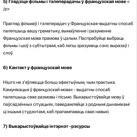
5) Глядзіце фільмы і тэлеперадачы ў французскай мове
<
/p>
Прагляд фільмаў і тэлеперадач у Французская-выдатны спосаб
палепшыць вашу граматыку, вымаўленне і разуменне
Французская мова прамова ў цэлым. Паспрабуйце выбраць
фільмы і шоў з субтытрамі, каб лепш зразумець сэнс выразаў і
слоў.
6) Кантакт у французскай мове
Нішто не з'яўляецца больш эфектыўным, чым практыка.
Камунікацыя ў французскай мовах - выдатны спосаб
палепшыць свае размовы і пісьмо. Выкарыстоўвайце мову ў
паўсядзённых сітуацыях, паведамляйце з роднымі дынамікамі
ці іншымі студэнтамі, каб прапампаваць свае навыкі.
7) Выкарыстоўвайце інтэрнэт -рэсурсы