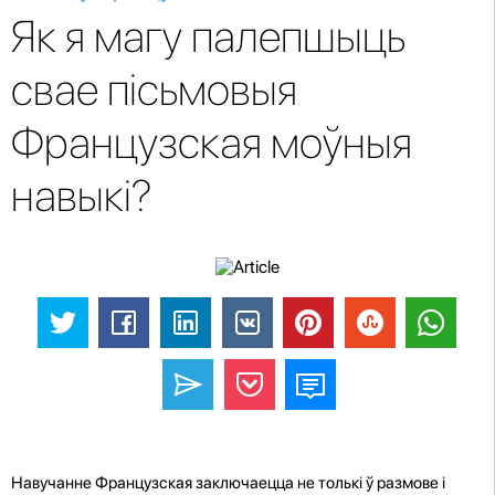
Як я магу палепшыць
свае пісьмовыя
Французская моўныя
навыкі?
Навучанне Французская заключаецца не толькі ў размове і