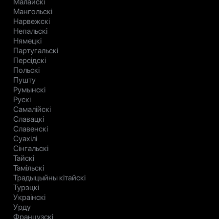
Малайскі
Мангольскі
Нарвежскі
Непальскі
Нямецкі
Партугальскі
Персідскі
Польскі
Пушту
Румынскі
Рускі
Самалійскі
Славацкі
Славенскі
Суахілі
Сінгальскі
Тайскі
Тамільскі
Традыцыйны кітайскі
Турэцкі
Украінскі
Урду
Французскі