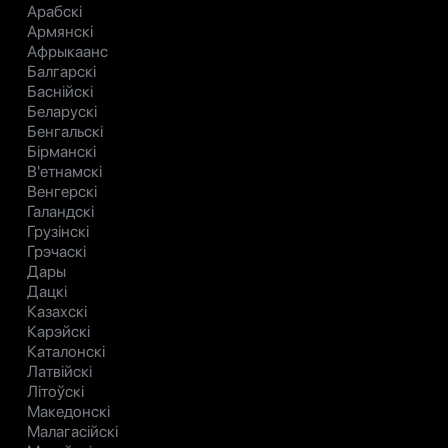
Арабскі
Армянскі
Афрыкаанс
Балгарскі
Баснійскі
Беларускі
Бенгальскі
Бірманскі
В'етнамскі
Венгерскі
Галандскі
Грузінскі
Грэчаскі
Дары
Дацкі
Казахскі
Карэйскі
Каталонскі
Латвійскі
Літоўскі
Македонскі
Малагасійскі