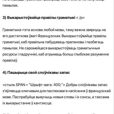
памылак.
3) Выкарыстоўвайце правілы граматыкі
< /p>
Граматыка-гэта аснова любой мовы, таму важна звярнуць на
яго дастаткова ўвагі Французская. Выкарыстоўвайце правілы
граматыкі, каб правільна пабудаваць прапановы і пазбягаць
памылак. Не саромейцеся выкарыстоўваць граматычныя
рэсурсы і падручнікі, каб атрымаць больш глыбокае разуменне
правілаў.
4) Пашырыце свой слоўнікавы запас
<стыль SPAN = "Шрыфт-вага: 400;"> Добры слоўнікавы запас
з'яўляецца ключавым для паспяховага напісання ў французскай
мове. Паспрабуйце вывучыць новыя словы і іх сэнсы, а таксама
іх выкарыстанне ў кантэксце.