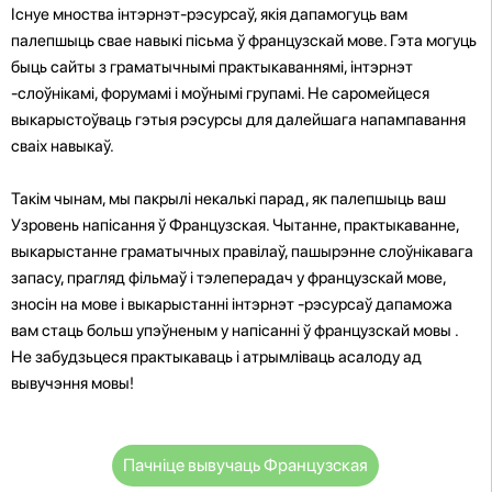
Існуе мноства інтэрнэт-рэсурсаў, якія дапамогуць вам
палепшыць свае навыкі пісьма ў французскай мове. Гэта могуць
быць сайты з граматычнымі практыкаваннямі, інтэрнэт
-слоўнікамі, форумамі і моўнымі групамі. Не саромейцеся
выкарыстоўваць гэтыя рэсурсы для далейшага напампавання
сваіх навыкаў.
Такім чынам, мы пакрылі некалькі парад, як палепшыць ваш
Узровень напісання ў Французская. Чытанне, практыкаванне,
выкарыстанне граматычных правілаў, пашырэнне слоўнікавага
запасу, прагляд фільмаў і тэлеперадач у французскай мове,
зносін на мове і выкарыстанні інтэрнэт -рэсурсаў дапаможа
вам стаць больш упэўненым у напісанні ў французскай мовы .
Не забудзьцеся практыкаваць і атрымліваць асалоду ад
вывучэння мовы!
Пачніце вывучаць Французская