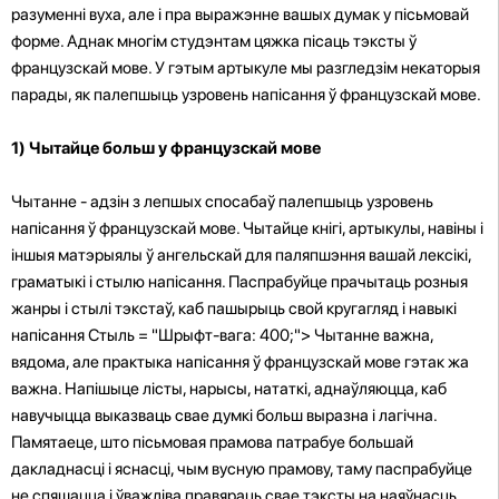
разуменні вуха, але і пра выражэнне вашых думак у пісьмовай
форме. Аднак многім студэнтам цяжка пісаць тэксты ў
французскай мове. У гэтым артыкуле мы разгледзім некаторыя
парады, як палепшыць узровень напісання ў французскай мове.
1)
Чытайце больш у французскай мове
Чытанне - адзін з лепшых спосабаў палепшыць узровень
напісання ў французскай мове. Чытайце кнігі, артыкулы, навіны і
іншыя матэрыялы ў ангельскай для паляпшэння вашай лексікі,
граматыкі і стылю напісання. Паспрабуйце прачытаць розныя
жанры і стылі тэкстаў, каб пашырыць свой кругагляд і навыкі
напісання Стыль = "Шрыфт-вага: 400;"> Чытанне важна,
вядома, але практыка напісання ў французскай мове гэтак жа
важна. Напішыце лісты, нарысы, нататкі, аднаўляюцца, каб
навучыцца выказваць свае думкі больш выразна і лагічна.
Памятаеце, што пісьмовая прамова патрабуе большай
дакладнасці і яснасці, чым вусную прамову, таму паспрабуйце
не спяшацца і ўважліва правяраць свае тэксты на наяўнасць