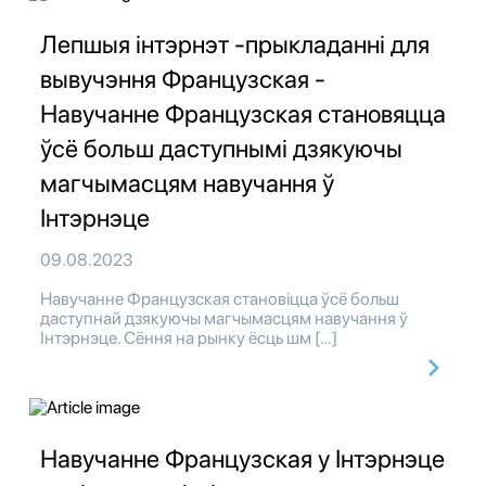
Лепшыя інтэрнэт -прыкладанні для
вывучэння Французская -
Навучанне Французская становяцца
ўсё больш даступнымі дзякуючы
магчымасцям навучання ў
Інтэрнэце
09.08.2023
Навучанне Французская становіцца ўсё больш
даступнай дзякуючы магчымасцям навучання ў
Інтэрнэце. Сёння на рынку ёсць шм […]
Навучанне Французская у Інтэрнэце