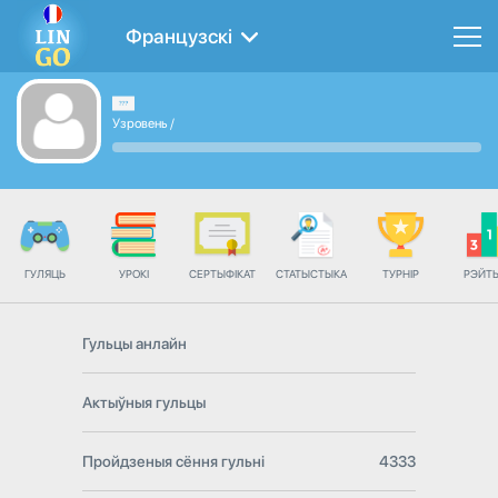
Французскі
Узровень
/
ГУЛЯЦЬ
УРОКІ
СЕРТЫФІКАТ
СТАТЫСТЫКА
ТУРНІР
РЭЙТ
Гульцы анлайн
Актыўныя гульцы
Пройдзеныя сёння гульні
4333