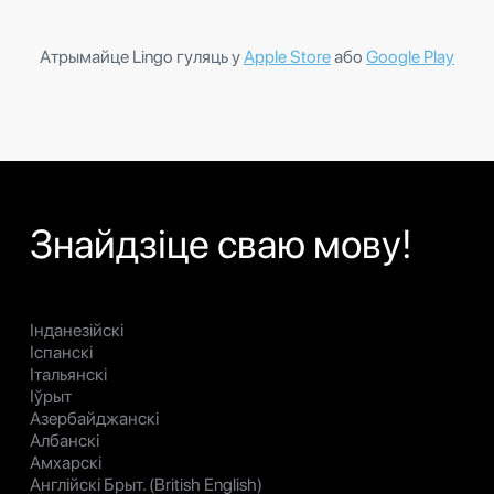
Атрымайце Lingo гуляць у
Apple Store
або
Google Play
Знайдзіце сваю мову!
Інданезійскі
Іспанскі
Італьянскі
Іўрыт
Азербайджанскі
Албанскі
Амхарскі
Англійскі Брыт. (British English)