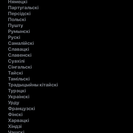
Нямецкі
Партугальскі
Персідскі
Польскі
Пушту
Румынскі
Рускі
Самалійскі
Славацкі
Славенскі
Суахілі
Сінгальскі
Тайскі
Тамільскі
Традыцыйны кітайскі
Турэцкі
Украінскі
Урду
Французскі
Фінскі
Харвацкі
Хіндзі
Чэшскі