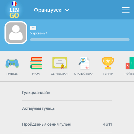
Французскі
Узровень
/
ГУЛЯЦЬ
УРОКІ
СЕРТЫФІКАТ
СТАТЫСТЫКА
ТУРНІР
РЭЙТ
Гульцы анлайн
Актыўныя гульцы
Пройдзеныя сёння гульні
4611