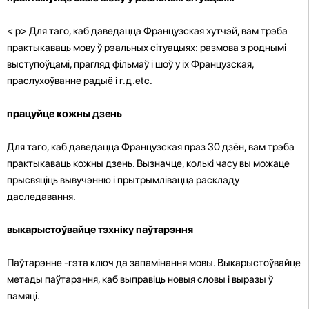
< p>
Для таго, каб даведацца Французская хутчэй, вам трэба
практыкаваць мову ў рэальных сітуацыях: размова з роднымі
выступоўцамі, прагляд фільмаў і шоў у іх Французская,
праслухоўванне радыё і г.д.etc.
працуйце кожны дзень
Для таго, каб даведацца Французская праз 30 дзён, вам трэба
практыкаваць кожны дзень. Вызначце, колькі часу вы можаце
прысвяціць вывучэнню і прытрымлівацца раскладу
даследавання.
выкарыстоўвайце тэхніку паўтарэння
Паўтарэнне -гэта ключ да запамінання мовы. Выкарыстоўвайце
метады паўтарэння, каб выправіць новыя словы і выразы ў
памяці.