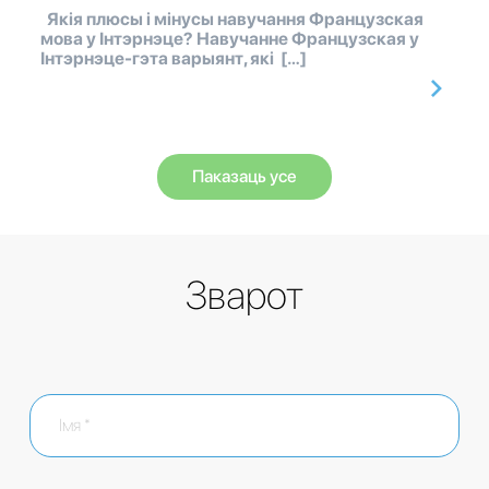
Якія плюсы і мінусы навучання Французская
мова у Інтэрнэце? Навучанне Французская у
Інтэрнэце-гэта варыянт, які […]
Паказаць усе
Зварот