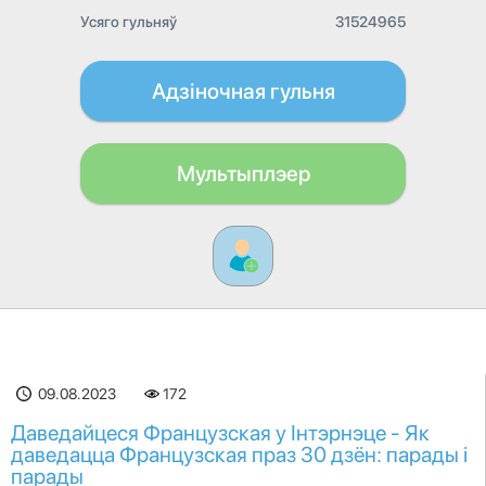
Усяго гульняў
31524965
Адзіночная гульня
Мультыплэер
09.08.2023
172
Даведайцеся Французская у Інтэрнэце - Як
даведацца Французская праз 30 дзён: парады і
парады