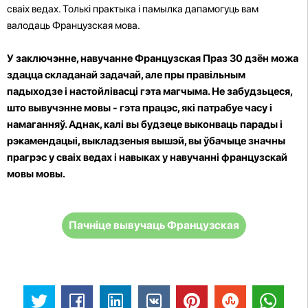
сваіх ведах. Толькі практыка і памылка дапамогуць вам
валодаць Французская мова.
У заключэнне, навучанне Французская Праз 30 дзён можа
здацца складанай задачай, але пры правільным
падыходзе і настойлівасці гэта магчыма. Не забудзьцеся,
што вывучэнне мовы - гэта працэс, які патрабуе часу і
намаганняў. Аднак, калі вы будзеце выконваць парады і
рэкамендацыі, выкладзеныя вышэй, вы ўбачыце значны
прагрэс у сваіх ведах і навыках у навучанні французскай
мовы мовы.
Пачніце вывучаць Французская