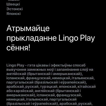
Швецкі
Эстонскі
Японскі
Атрымайце
прыкладанне Lingo Play
сёння!
Lingo Play - гэта цікавы і эфектыўны спосаб
вывучэння замежных моў і запамінання слоў на
англійскай (брытанскай і амерыканскай),
іспанскай, французскай, нямецкай, італьянскай,
партугальскай (бразільскай і еўрапейскай),
арабскай, рускай, турэцкай, японскай, кітайскай
або карэйскай, англійскай (брытанскай і
амерыканскай), іспанскай, французскай,
нямецкай, італьянскай, партугальскай
(бразільскай і еўрапейскай), арабскай, рускай,