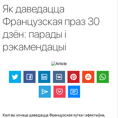
Як даведацца
Французская праз 30
дзён: парады і
рэкамендацыі
Калі вы хочаце даведацца Французская хутка і эфектыўна,