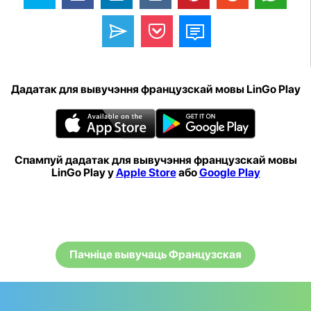
Дадатак для вывучэння французскай мовы LinGo Play
Спампуй дадатак для вывучэння французскай мовы
LinGo Play у
Apple Store
або
Google Play
Пачніце вывучаць Французская