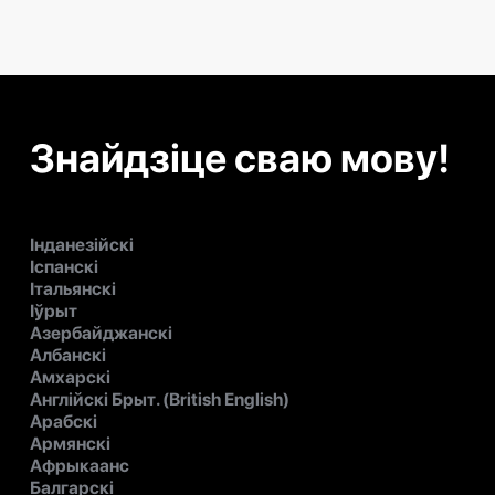
Знайдзіце сваю мову!
Інданезійскі
Іспанскі
Італьянскі
Іўрыт
Азербайджанскі
Албанскі
Амхарскі
Англійскі Брыт. (British English)
Арабскі
Армянскі
Афрыкаанс
Балгарскі