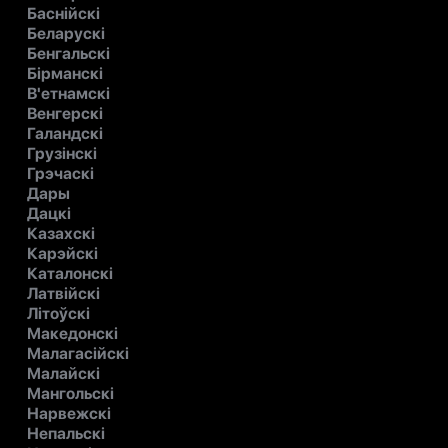
Баснійскі
Беларускі
Бенгальскі
Бірманскі
В'етнамскі
Венгерскі
Галандскі
Грузінскі
Грэчаскі
Дары
Дацкі
Казахскі
Карэйскі
Каталонскі
Латвійскі
Літоўскі
Македонскі
Малагасійскі
Малайскі
Мангольскі
Нарвежскі
Непальскі