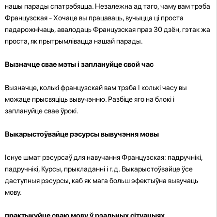
нашы парады спатрэбяцца. Незалежна ад таго, чаму вам трэба
Французская - Хочаце вы працаваць, вучыцца ці проста
падарожнічаць, авалодаць Французская праз 30 дзён, гэтак жа
проста, як прытрымлівацца нашай парады.
Вызначце свае мэты і заплануйце свой час
Вызначце, колькі французскай вам трэба І колькі часу вы
можаце прысвяціць вывучэнню. Разбіце яго на блокі і
заплануйце свае ўрокі.
Выкарыстоўвайце рэсурсы вывучэння мовы
Існуе шмат рэсурсаў для навучання Французская: падручнікі,
падручнікі, Курсы, прыкладанні і г.д. Выкарыстоўвайце ўсе
даступныя рэсурсы, каб як мага больш эфектыўна вывучаць
мову.
практыкуйце сваю мову ў рэальных сітуацыях