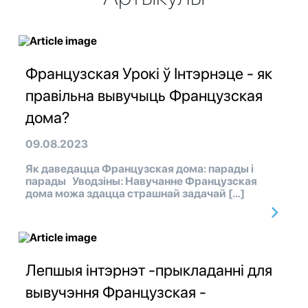
Французская Урокі ў Інтэрнэце - як
правільна вывучыць Французская
дома?
09.08.2023
Як даведацца Французская дома: парады і
парады Уводзіны: Навучанне Французская
дома можа здацца страшнай задачай […]
Лепшыя інтэрнэт -прыкладанні для
вывучэння Французская -