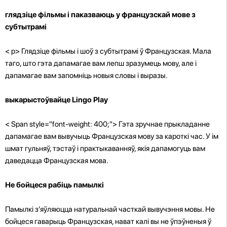
глядзіце фільмы і паказваюць у французскай мове з
субтытрамі
< p>
Глядзіце фільмы і шоў з субтытрамі ў Французская. Мала
таго, што гэта дапамагае вам лепш зразумець мову, але і
дапамагае вам запомніць новыя словы і выразы.
выкарыстоўвайце Lingo Play
< Span style="font-weight: 400;"> Гэта зручнае прыкладанне
дапамагае вам вывучыць Французская мову за кароткі час. У ім
шмат гульняў, тэстаў і практыкаванняў, якія дапамогуць вам
даведацца Французская мова.
Не бойцеся рабіць памылкі
Памылкі з'яўляюцца натуральнай часткай вывучэння мовы. Не
бойцеся гаварыць Французская, нават калі вы не ўпэўненыя ў