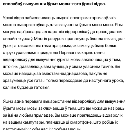
спосабаў вывучэння Іўрыт мовы-гэта ўрокі відэа.
Урокі відэа забяспечваюць шырокі спектр матэрыялаў, якія
можна выкарыстоўваць для вывучэння іўрыта мовы мовы. Яны
могуць вар'іравацца ад кароткіх відэаролікаў да праходжання
онлайн -курсаў. Многія рэсурсы прапануюць бясплатныя відэа-
ўрокі, а таксама платныя праграмы, якія могуць быць больш
структураванымі і прыдатны Перавагі выкарыстання
відэаролікаў для вывучэння іўрыта мовы заключаюцца ў тым,
што яны дазваляюць вам вучыцца ў сваім уласным тэмпе. Вы
можаце назіраць за зместам неаднаразова, пакуль не
зразумееце ўсё гэта, і толькі пераходзіце да наступнага ўрока,
калі вы будзеце гатовыя.
Яшчэ адна перавага выкарыстання відэаролікаў для вывучэння
іўрыта мовы мовы заключаецца ў тым, што вы можаце назіраць
за імі на любым прыладзе. Вы можаце прагледзець відэаролікі
на вашым кампутары, планшэце ці смартфоне, што робіць іх
даступнымі ў любы час і ў любым месцы.