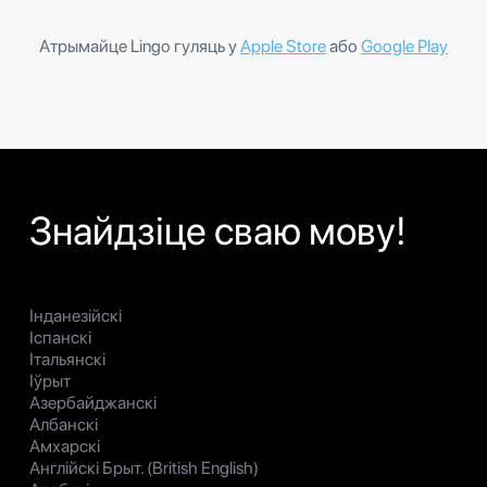
Атрымайце Lingo гуляць у
Apple Store
або
Google Play
Знайдзіце сваю мову!
Інданезійскі
Іспанскі
Італьянскі
Іўрыт
Азербайджанскі
Албанскі
Амхарскі
Англійскі Брыт. (British English)