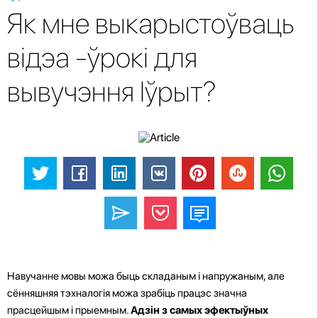
Як мне выкарыстоўваць
відэа -ўрокі для
вывучэння Іўрыт?
Навучанне мовы можа быць складаным і напружаным, але
сённяшняя тэхналогія можа зрабіць працэс значна
прасцейшым і прыемным.
Адзін з самых эфектыўных