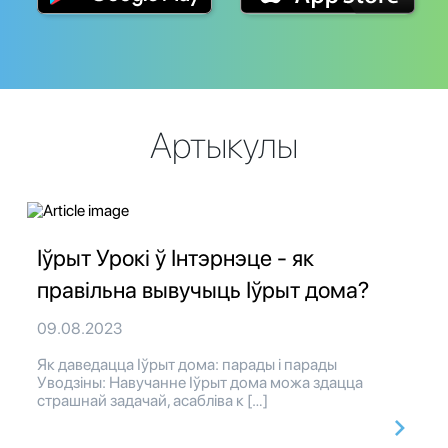
Артыкулы
Іўрыт Урокі ў Інтэрнэце - як
правільна вывучыць Іўрыт дома?
09.08.2023
Як даведацца Іўрыт дома: парады і парады
Уводзіны: Навучанне Іўрыт дома можа здацца
страшнай задачай, асабліва к […]