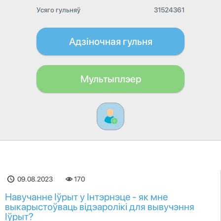
Усяго гульняў
31524361
Адзіночная гульня
Мультыплэер
09.08.2023
170
Навучанне Іўрыт у Інтэрнэце - як мне
выкарыстоўваць відэаролікі для вывучэння
Іўрыт?