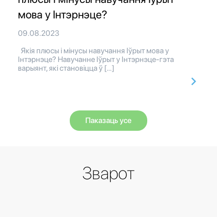
мова у Інтэрнэце?
09.08.2023
Якія плюсы і мінусы навучання Іўрыт мова у
Інтэрнэце? Навучанне Іўрыт у Інтэрнэце-гэта
варыянт, які становіцца ў […]
Паказаць усе
Зварот