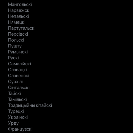
Мангольскі
Нарвежскі
Непальскі
Нямецкі
Партугальскі
Персідскі
Польскі
Пушту
Румынскі
Рускі
Самалійскі
Славацкі
Славенскі
Суахілі
Сінгальскі
Тайскі
Тамільскі
Традыцыйны кітайскі
Турэцкі
Украінскі
Урду
Французскі