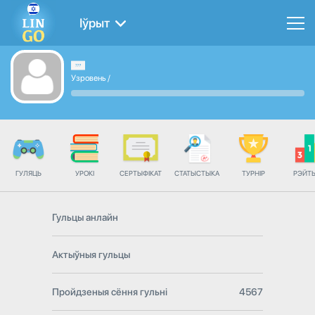
Іўрыт
Узровень
/
ГУЛЯЦЬ
УРОКІ
СЕРТЫФІКАТ
СТАТЫСТЫКА
ТУРНІР
РЭЙТ
Гульцы анлайн
Актыўныя гульцы
Пройдзеныя сёння гульні
4567