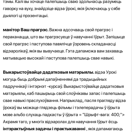
тэмы. Калі вы хочаце палепшыць сваю здольнасць разумець
гаворку на вуху, знайдзіце відэа ўрокі, якія ўключаюць у сябе
дыялогі ці прэзентацыі.
манітор Ваш прагрэс.
Важна адсочваць свой прагрэс і
пераканацца, што вы прагрэсуеце ў навучанні Іўрыт. Запішыце
свой прагрэс і паступова павялічце ўзровень складанасці
відэаролікаў, якія вы вывучаеце. Гэта дапаможа вам захаваць
матывацыю высокай і паступова палепшыць свае навыкі.
Выкарыстоўвайце дадатковыя матэрыялы.
відэа Урокі
могуць быць добрымі дапаўненнямі да традыцыйных
падручнікаў і інтэрнэт -курсаў. Выкарыстоўвайце дадатковыя
матэрыялы, каб пашырыць свой слоўнікавы запас і палепшыць
свае навыкі праслухоўвання. Напрыклад, пасля прагляду відэа
ўрокаў вы можаце глядзець фільмы і тэлеперадачы ў іўрыта
мове альбо слухаць падкасты ў іўрыта = "Шрыфт-вага: 400;">
Акрамя таго, у многіх відэаролах для навучання Іўрыт ёсць
інтэрактыўныя задачы і практыкаванні
, якія дапамагаюць