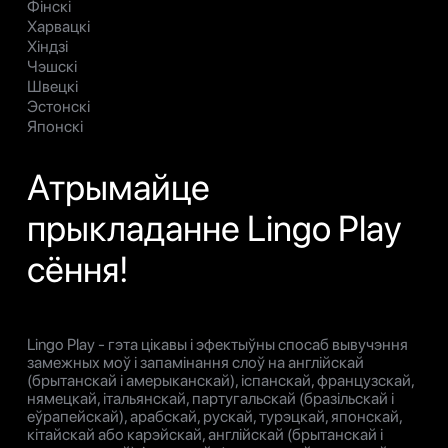
Фінскі
Харвацкі
Хіндзі
Чэшскі
Швецкі
Эстонскі
Японскі
Атрымайце
прыкладанне Lingo Play
сёння!
Lingo Play - гэта цікавы і эфектыўны спосаб вывучэння
замежных моў і запамінання слоў на англійскай
(брытанскай і амерыканскай), іспанскай, французскай,
нямецкай, італьянскай, партугальскай (бразільскай і
еўрапейскай), арабскай, рускай, турэцкай, японскай,
кітайскай або карэйскай, англійскай (брытанскай і