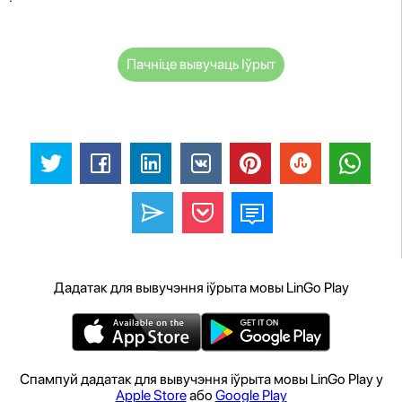
Пачніце вывучаць Іўрыт
Дадатак для вывучэння іўрыта мовы LinGo Play
Спампуй дадатак для вывучэння іўрыта мовы LinGo Play у
Apple Store
або
Google Play