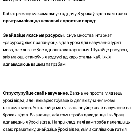
Каб атрымаць максімальную аддачу З урокаў відэа вам трэба
прытрымлівацца некалькіх простых парад:
Знайдзіце якасныя рэсурсы.
Існуе мноства інтэрнэт
-рэсурсаў, якія прапануюць відэа ўрокі для навучання Іўрыт
мова, але яны не ўсе аднолькава карысныя. Шукайце рэсурсы,
якія маюць станоўчыя водгукі ад карыстальнікаў, і якія
адпавядаюць вашым патрэбам
Структуруйце сваё навучанне.
Важна не проста глядзець
урокі відэа, але і выкарыстоўваць іх для вывучэння мовы
сістэматычна. Усталюйце мэты і заплануйце сваё навучанне на
ўроках відэа. Вызначце, якія тэмы трэба даведацца і выбраць
адпаведныя ўрокі відэа. Напрыклад, калі вам трэба палепшыць
сваю граматыку, знайдзіце ўрокі відэа, якія ахопліваюць гэтыя