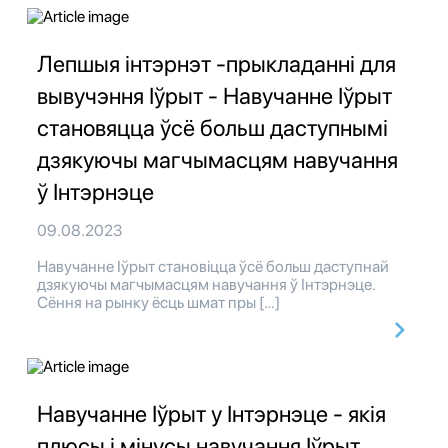
Лепшыя інтэрнэт -прыкладанні для
вывучэння Іўрыт - Навучанне Іўрыт
становяцца ўсё больш даступнымі
дзякуючы магчымасцям навучання
ў Інтэрнэце
09.08.2023
Навучанне Іўрыт становіцца ўсё больш даступнай
дзякуючы магчымасцям навучання ў Інтэрнэце.
Сёння на рынку ёсць шмат пры […]
Навучанне Іўрыт у Інтэрнэце - якія
плюсы і мінусы навучання Іўрыт