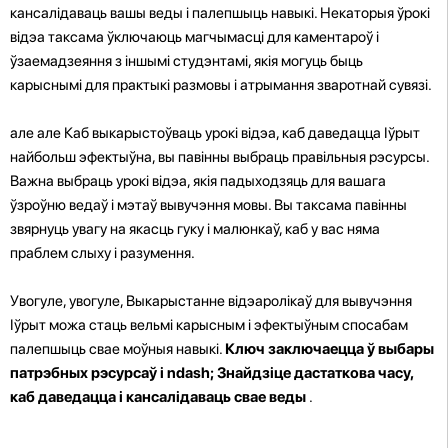
кансалідаваць вашы веды і палепшыць навыкі. Некаторыя ўрокі
відэа таксама ўключаюць магчымасці для каментароў і
ўзаемадзеяння з іншымі студэнтамі, якія могуць быць
карыснымі для практыкі размовы і атрымання зваротнай сувязі.
але але Каб выкарыстоўваць урокі відэа, каб даведацца Іўрыт
найбольш эфектыўна, вы павінны выбраць правільныя рэсурсы.
Важна выбраць урокі відэа, якія падыходзяць для вашага
ўзроўню ведаў і мэтаў вывучэння мовы. Вы таксама павінны
звярнуць увагу на якасць гуку і малюнкаў, каб у вас няма
праблем слыху і разумення.
Увогуле, увогуле, Выкарыстанне відэаролікаў для вывучэння
Іўрыт можа стаць вельмі карысным і эфектыўным спосабам
палепшыць свае моўныя навыкі.
Ключ заключаецца ў выбары
патрэбных рэсурсаў і ndash; Знайдзіце дастаткова часу,
каб даведацца і кансалідаваць свае веды
.
.