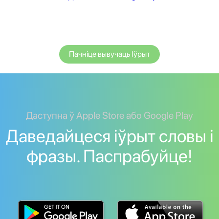
Пачніце вывучаць Іўрыт
Даступна ў Apple Store або Google Play
Даведайцеся іўрыт словы і
фразы. Паспрабуйце!