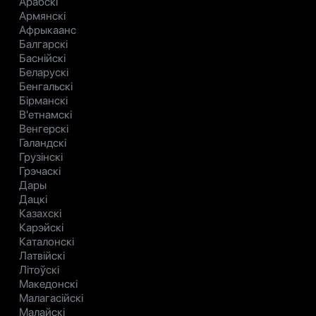
Арабскі
Армянскі
Афрыкаанс
Балгарскі
Баснійскі
Беларускі
Бенгальскі
Бірманскі
В'етнамскі
Венгерскі
Галандскі
Грузінскі
Грэчаскі
Дары
Дацкі
Казахскі
Карэйскі
Каталонскі
Латвійскі
Літоўскі
Македонскі
Малагасійскі
Малайскі