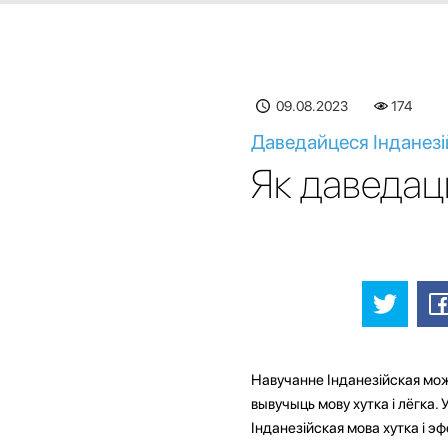
09.08.2023
174
Даведайцеся Інданезій
Як даведацц
Навучанне Інданезійская мож
вывучыць мову хутка і лёгка.
Інданезійская мова хутка і э