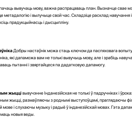
пачаць вывучаць мову, важна распрацаваць план. Вызначце свае м
е метадалогію і вылучыце свой час. Складзіце расклад навучання 
ысіць прадукцыйнасць і дысцыпліну.
аўніка
Добры настаўнік можа стаць ключом да паспяховага вопыту
ка, які дапаможа вам не толькі вывучыць мову, але і зрабіць навуча
аваць пытанні і звяртайцеся па дадатковую дапамогу.
ьным жыцці
вывучэнне Інданезійская не толькі ў падручніках і ўрок
ным жыцці, размаўляючы з роднымі выступоўцамі, праглядаючы фі
й мове і слухаючы музыку і радыё ў інданезійскай мовах. Гэта дап
ымаць новыя веды.