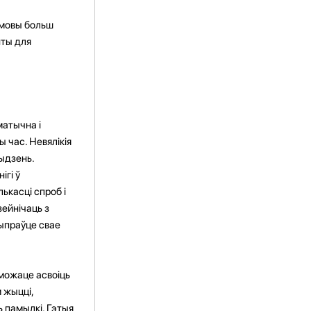
 мовы больш
нты для
матычна і
 час. Невялікія
тыдзень.
ігі ў
ькасці спроб і
зейнічаць з
Выпраўце свае
можаце асвоіць
 жыцці,
 памылкі. Гэтыя