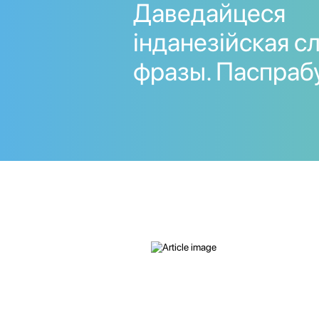
Даведайцеся
інданезійская сл
фразы. Паспраб