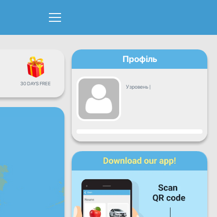
Профіль
30 DAYS FREE
Узровень
|
Прагрэс
Пн
Аўт
Сер
Чц