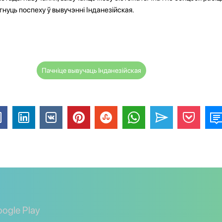
нуць поспеху ў вывучэнні Інданезійская.
Пачніце вывучаць Інданезійская
ogle Play