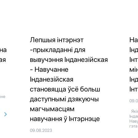
Лепшыя інтэрнэт
На
ьна
-прыкладанні для
Ін
ая
вывучэння Інданезійская
Ін
- Навучанне
мі
Інданезійская
Ін
становяцца ўсё больш
Ін
нне
даступнымі дзякуючы
09.
магчымасцям
Якія
Інда
навучання ў Інтэрнэце
Наву
гэта
09.08.2023