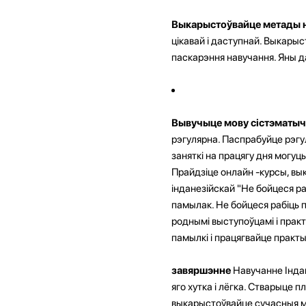
Выкарыстоўвайце метады 
цікавай і даступнай. Выкарыс
паскарэння навучання. Яны д
Вывучыце мову сістэматы
рэгулярна. Паспрабуйце рэгу
заняткі на працягу дня могуц
Прайдзіце онлайн -курсы, вы
інданезійскай "Не бойцеся раб
памылак. Не бойцеся рабіць п
роднымі выступоўцамі і прак
памылкі і працягвайце практ
завяршэнне
Навучанне Інда
яго хутка і лёгка. Стварыце 
выкарыстоўвайце сучасныя ме