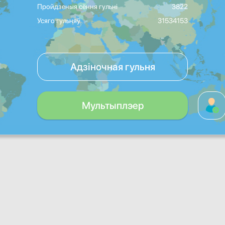
Пройдзеныя сёння гульні
3822
Усяго гульняў
31534153
Адзіночная гульня
Мультыплэер