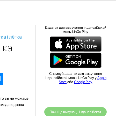
Дадатак для вывучэння інданезійскай
мовы LinGo Play
ка і лёгка
гка
Спампуй дадатак для вывучэння
інданезійскай мовы LinGo Play у
Apple
Store
або
Google Play
што вы не можаце
 вам даведацца
Пачніце вывучаць Інданезійская