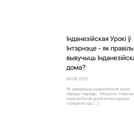
Інданезійская Урокі ў
Інтэрнэце - як правіл
вывучыць Інданезійск
дома?
09.08.2023
Як даведацца Інданезійская дома:
парады і парады Уводзіны: Навуча
Інданезійская дома можа здацца
страшнай зад […]