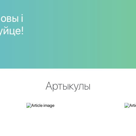
овы і
уйце!
Артыкулы