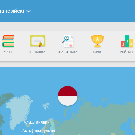
данезійскі
УРОКІ
СЕРТЫФІКАТ
СТАТЫСТЫКА
ТУРНІР
РЭЙТЫНГ
Гульцы анлайн
Актыўныя гульцы