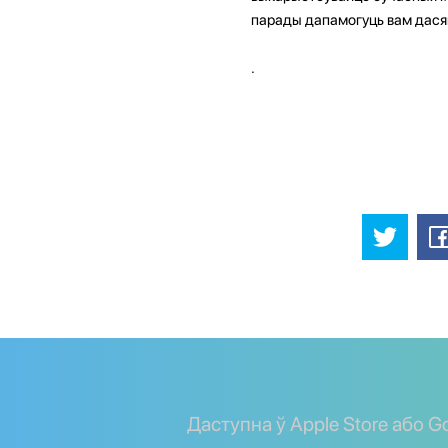
парады дапамогуць вам дасяг
.
Даступна ў Apple Store або Go