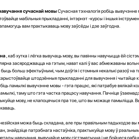
навучання сучаснай мовы
Сучасная тэхналогія робіць вывучэнне
тоўвайце мабільныя прыкладанні, інтэрнэт -курсы і іншыя інструме
апамогуць вам практыкаваць мову заўсёды і дзе заўгодна.
чна
, каб хутка і лёгка вывучаць мову, вы павінны навучыцца ёй сістэ
лярна засяроджвацца на гэтым, нават калі ў вас абмежаваны вольны
ь быць больш эфектыўнымі, чым доўгія і стомныя некалькі разоў на 
карыстоўвайце штодзённыя прыкладанні для вывучэння і чытайце кн
іць памылкі вывучэнне мовы - гэта працэс, які патрабуе вялікай кол
амылкі, таму што гэта частка працэсу навучання. Пачніце ўзаемад
тыкуйце мову, не клапоцячыся пра тое, што вы можаце памыліцца. 
ыкаваць.
незійская можа быць складана, але пры правільным падыходзе вы 
план, знайдзіце патрэбнага настаўніка, практыкуйце мову ў рэальным
тады навучання, вывучайце мову сістэматычна і не бойцеся рабіць