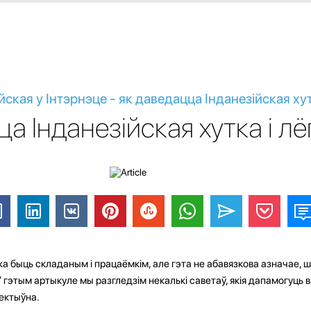
ская у Інтэрнэце - як даведацца Інданезійская хут
а Інданезійская хутка і лё
а быць складаным і працаёмкім, але гэта не абавязкова азначае, 
 У гэтым артыкуле мы разгледзім некалькі саветаў, якія дапамогуць
фектыўна.