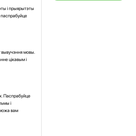
эты і прыярытэты
і паспрабуйце
 вывучэння мовы.
нне цікавым і
ах. Паспрабуйце
льмы і
аможа вам