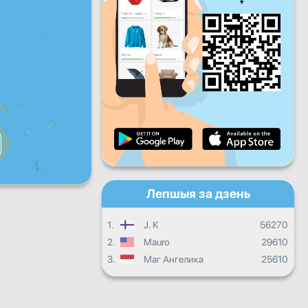
Пт
Сб
Нядз
Штодзённы прагрэс
Штомесячны прагрэс
Сертыфікат
Агульны прагрэс
Лепшыя за дзень
1.
J. K
56270
2.
Mauro
29610
3.
Маг Ангелика
25610