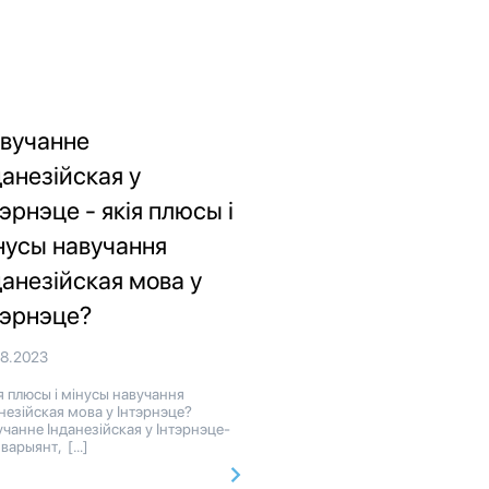
вучанне
данезійская у
тэрнэце - якія плюсы і
нусы навучання
данезійская мова у
тэрнэце?
08.2023
 плюсы і мінусы навучання
незійская мова у Інтэрнэце?
чанне Інданезійская у Інтэрнэце-
 варыянт, […]