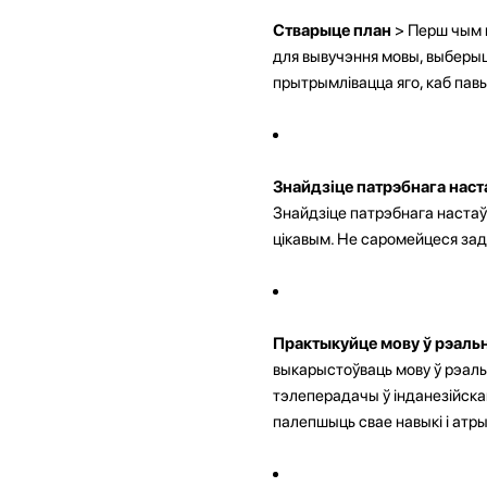
Стварыце план
> Перш чым 
для вывучэння мовы, выберыц
прытрымлівацца яго, каб пав
Знайдзіце патрэбнага наст
Знайдзіце патрэбнага настаўні
цікавым. Не саромейцеся зад
Практыкуйце мову ў рэал
выкарыстоўваць мову ў рэаль
тэлеперадачы ў інданезійска
палепшыць свае навыкі і атр