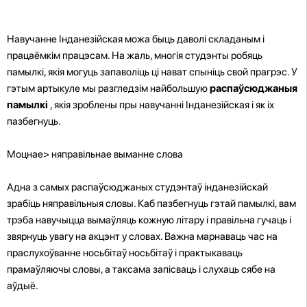
Навучанне Інданезійская можа быць даволі складаным і
працаёмкім працэсам. На жаль, многія студэнты робяць
памылкі, якія могуць запаволіць ці нават спыніць свой прагрэс. У
гэтым артыкуле мы разгледзім найбольшую
распаўсюджаныя
памылкі
, якія зроблены пры навучанні Інданезійская і як іх
пазбегнуць.
Моцнае> няправільнае выманне слова
Адна з самых распаўсюджаных студэнтаў інданезійскай
зрабіць няправільныя словы. Каб пазбегнуць гэтай памылкі, вам
трэба навучыцца вымаўляць кожную літару і правільна гучаць і
звярнуць увагу на акцэнт у словах. Важна марнаваць час на
праслухоўванне носьбітаў носьбітаў і практыкаваць
прамаўляючы словы, а таксама запісваць і слухаць сябе на
аўдыё.