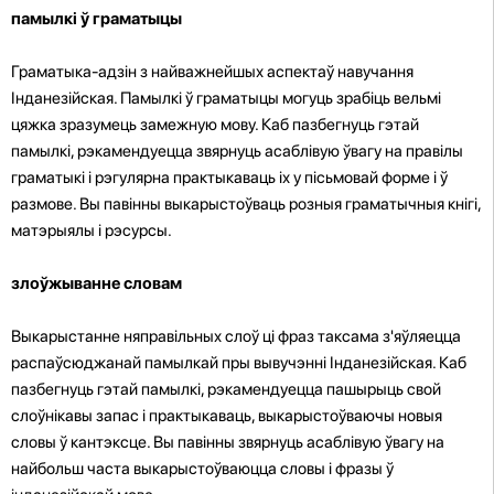
памылкі ў граматыцы
Граматыка-адзін з найважнейшых аспектаў навучання
Інданезійская. Памылкі ў граматыцы могуць зрабіць вельмі
цяжка зразумець замежную мову. Каб пазбегнуць гэтай
памылкі, рэкамендуецца звярнуць асаблівую ўвагу на правілы
граматыкі і рэгулярна практыкаваць іх у пісьмовай форме і ў
размове. Вы павінны выкарыстоўваць розныя граматычныя кнігі,
матэрыялы і рэсурсы.
злоўжыванне словам
Выкарыстанне няправільных слоў ці фраз таксама з'яўляецца
распаўсюджанай памылкай пры вывучэнні Інданезійская. Каб
пазбегнуць гэтай памылкі, рэкамендуецца пашырыць свой
слоўнікавы запас і практыкаваць, выкарыстоўваючы новыя
словы ў кантэксце. Вы павінны звярнуць асаблівую ўвагу на
найбольш часта выкарыстоўваюцца словы і фразы ў