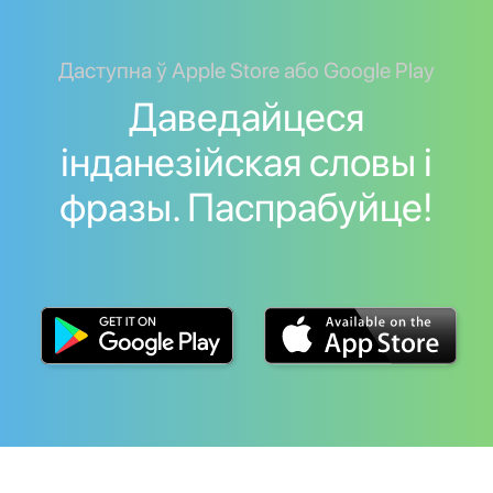
Даступна ў Apple Store або Google Play
Даведайцеся
інданезійская словы і
фразы. Паспрабуйце!