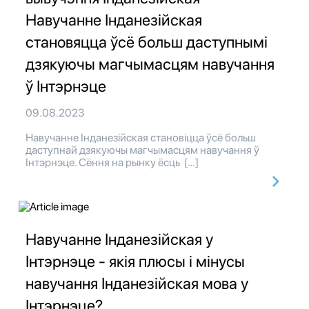
Навучанне Інданезійская
становяцца ўсё больш даступнымі
дзякуючы магчымасцям навучання
ў Інтэрнэце
09.08.2023
Навучанне Інданезійская становіцца ўсё больш
даступнай дзякуючы магчымасцям навучання ў
Інтэрнэце. Сёння на рынку ёсць […]
Навучанне Інданезійская у
Інтэрнэце - якія плюсы і мінусы
навучання Інданезійская мова у
Інтэрнэце?