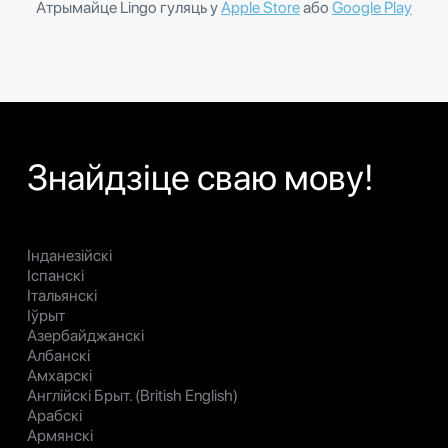
Атрымайце Lingo гуляць у
Apple Store
або
Google Play
Знайдзіце сваю мову!
Інданезійскі
Іспанскі
Італьянскі
Іўрыт
Азербайджанскі
Албанскі
Амхарскі
Англійскі Брыт. (British English)
Арабскі
Армянскі