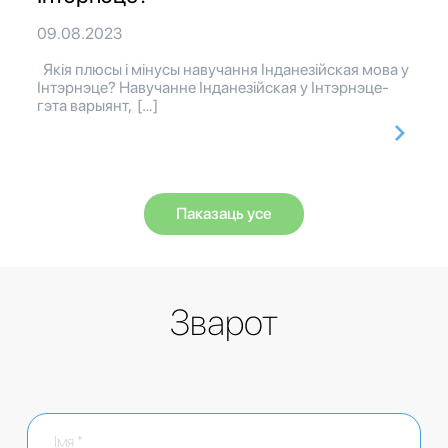
09.08.2023
Якія плюсы і мінусы навучання Інданезійская мова у
Інтэрнэце? Навучанне Інданезійская у Інтэрнэце-
гэта варыянт, […]
Паказаць усе
Зварот