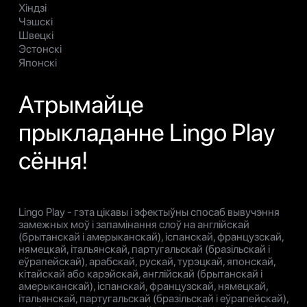
Хіндзі
Чэшскі
Швецкі
Эстонскі
Японскі
Атрымайце
прыкладанне Lingo Play
сёння!
Lingo Play - гэта цікавы і эфектыўны спосаб вывучэння
замежных моў і запамінання слоў на англійскай
(брытанскай і амерыканскай), іспанскай, французскай,
нямецкай, італьянскай, партугальскай (бразільскай і
еўрапейскай), арабскай, рускай, турэцкай, японскай,
кітайскай або карэйскай, англійскай (брытанскай і
амерыканскай), іспанскай, французскай, нямецкай,
італьянскай, партугальскай (бразільскай і еўрапейскай),