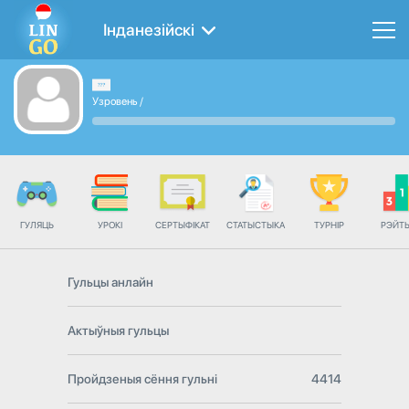
Інданезійскі
Узровень
/
ГУЛЯЦЬ
УРОКІ
СЕРТЫФІКАТ
СТАТЫСТЫКА
ТУРНІР
РЭЙТ
Гульцы анлайн
Актыўныя гульцы
Пройдзеныя сёння гульні
4414