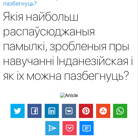
пазбегнуць?
Якія найбольш
распаўсюджаныя
памылкі, зробленыя пры
навучанні Інданезійская і
як іх можна пазбегнуць?