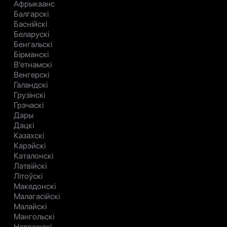
Афрыкаанс
Балгарскі
Баснійскі
Беларускі
Бенгальскі
Бірманскі
В'етнамскі
Венгерскі
Галандскі
Грузінскі
Грэчаскі
Дары
Дацкі
Казахскі
Карэйскі
Каталонскі
Латвійскі
Літоўскі
Македонскі
Малагасійскі
Малайскі
Мангольскі
Нарвежскі