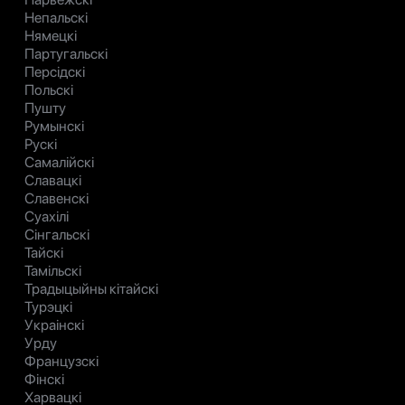
Непальскі
Нямецкі
Партугальскі
Персідскі
Польскі
Пушту
Румынскі
Рускі
Самалійскі
Славацкі
Славенскі
Суахілі
Сінгальскі
Тайскі
Тамільскі
Традыцыйны кітайскі
Турэцкі
Украінскі
Урду
Французскі
Фінскі
Харвацкі