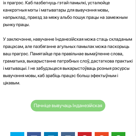
іх прагрэс. Каб пазбегнуць гэтай памылкі, усталюйце
канкрэтныя мэты і матыватары для вывучэння мовы,
напрыклад, праезд за мяжу альбо пошук працы на замежным
рынку працы.
У заключэнне, навучанне Інданезійская можа стаць складаным
працэсам, але пазбяганне агульных памылак можа паскорыць
ваш прагрэс. Памятайце пра правільнае вымаўленне слова,
граматыка, выкарыстанне патрэбных слоў, дастаткова практыкі
і матывацыі. І не забудзьцеся выкарыстоўваць розныя рэсурсы
вывучэння мовы, каб зрабіць працэс больш эфектыўным і
цікавым.
Пачніце вывучаць Інданезійская