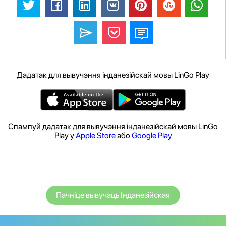
Дадатак для вывучэння інданезійскай мовы LinGo Play
Спампуй дадатак для вывучэння інданезійскай мовы LinGo
Play у
Apple Store
або
Google Play
Пачніце вывучаць Інданезійская