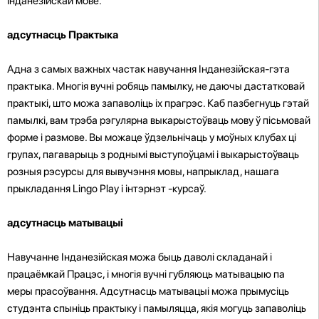
інданезійскай мове.
адсутнасць Практыка
Адна з самых важных частак навучання Інданезійская-гэта
практыка. Многія вучні робяць памылку, не даючы дастатковай
практыкі, што можа запаволіць іх прагрэс. Каб пазбегнуць гэтай
памылкі, вам трэба рэгулярна выкарыстоўваць мову ў пісьмовай
форме і размове. Вы можаце ўдзельнічаць у моўных клубах ці
групах, пагаварыць з роднымі выступоўцамі і выкарыстоўваць
розныя рэсурсы для вывучэння мовы, напрыклад, нашага
прыкладання Lingo Play і інтэрнэт -курсаў.
адсутнасць матывацыі
Навучанне Інданезійская можа быць даволі складанай і
працаёмкай Працэс, і многія вучні губляюць матывацыю па
меры прасоўвання. Адсутнасць матывацыі можа прымусіць
студэнта спыніць практыку і памыляцца, якія могуць запаволіць