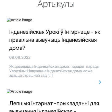
Артыкулы
Інданезійская Урокі ў Інтэрнэце - як
правільна вывучыць Інданезійская
дома?
09.08.2023
Як даведацца Інданезійская дома: парады і парады
Уводзіны: Навучанне Інданезійская дома можа
здацца страшнай зад […]
Лепшыя інтэрнэт -прыкладанні для
вывучэння Інданезійская -