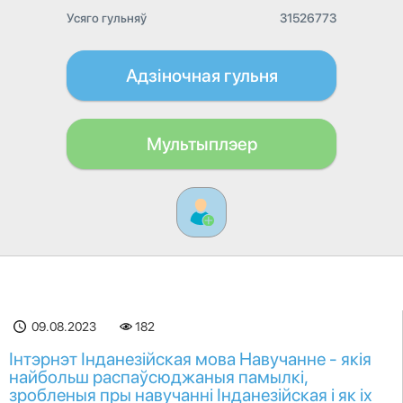
Усяго гульняў
31526773
Адзіночная гульня
Мультыплэер
09.08.2023
182
Інтэрнэт Інданезійская мова Навучанне - якія
найбольш распаўсюджаныя памылкі,
зробленыя пры навучанні Інданезійская і як іх