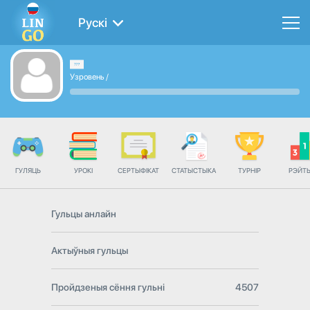
Рускі
Узровень
/
ГУЛЯЦЬ
УРОКІ
СЕРТЫФІКАТ
СТАТЫСТЫКА
ТУРНІР
РЭЙТ
Гульцы анлайн
Актыўныя гульцы
Пройдзеныя сёння гульні
4507