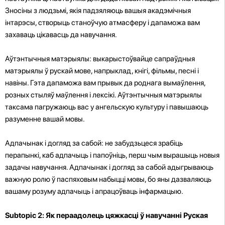
Зносіны з людзьмі, якія падзяляюць вашыя акадэмічныя
інтарэсы, створыць станоўчую атмасферу і дапаможа вам
захаваць цікавасць да навучання.
Аўтэнтычныя матэрыялы: выкарыстоўвайце сапраўдныя
матэрыялы ў рускай мове, напрыклад, кнігі, фільмы, песні і
навіны. Гэта дапаможа вам прывык да роднага вымаўлення,
розных стыляў маўлення і лексікі. Аўтэнтычныя матэрыялы
таксама пагружаюць вас у ангельскую культуру і павышаюць
разуменне вашай мовы.
Адпачынак і догляд за сабой: не забудзьцеся зрабіць
перапынкі, каб адпачыць і папоўніць, перш чым вырашыць новыя
задачы навучання. Адпачынак і догляд за сабой адыгрываюць
важную ролю ў паспяховым набыцці мовы, бо яны дазваляюць
вашаму розуму адпачыць і апрацоўваць інфармацыю.
Subtopic 2: Як пераадолець цяжкасці ў навучанні Руская