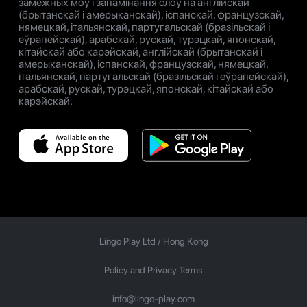
замежных моў і запамінання слоў на англійскай
(брытанскай і амерыканскай), іспанскай, французскай,
нямецкай, італьянскай, партугальскай (бразільскай і
еўрапейскай), арабскай, рускай, турэцкай, японскай,
кітайскай або карэйскай, англійскай (брытанскай і
амерыканскай), іспанскай, французскай, нямецкай,
італьянскай, партугальскай (бразільскай і еўрапейскай),
арабскай, рускай, турэцкай, японскай, кітайскай або
карэйскай.
Lingo Play Ltd /
Hong Kong
Policy and Privacy Terms
info@lingo-play.com