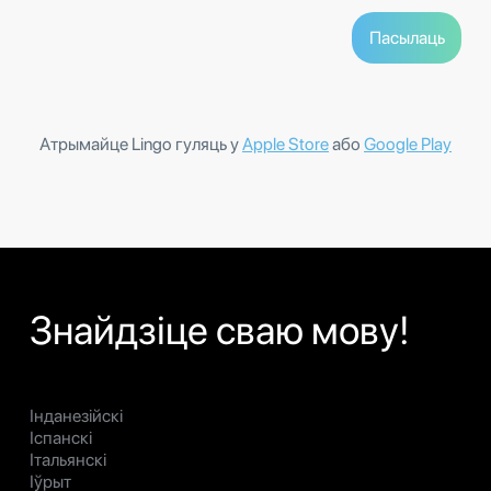
Атрымайце Lingo гуляць у
Apple Store
або
Google Play
Знайдзіце сваю мову!
Інданезійскі
Іспанскі
Італьянскі
Іўрыт