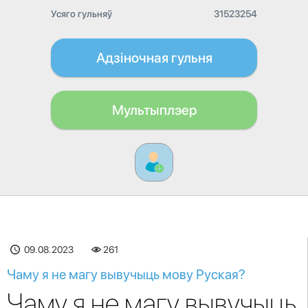
Усяго гульняў
31523254
Адзіночная гульня
Мультыплэер
09.08.2023
261
Чаму я не магу вывучыць мову Руская?
Чаму я не магу вывучыць