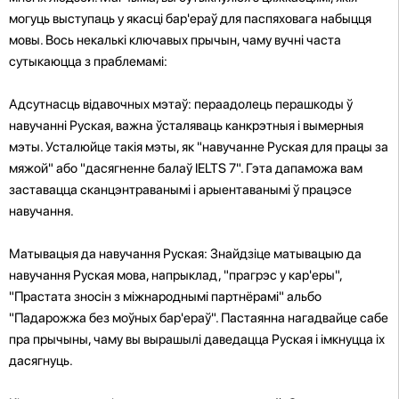
могуць выступаць у якасці бар'ераў для паспяховага набыцця
мовы. Вось некалькі ключавых прычын, чаму вучні часта
сутыкаюцца з праблемамі:
Адсутнасць відавочных мэтаў: пераадолець перашкоды ў
навучанні Руская, важна ўсталяваць канкрэтныя і вымерныя
мэты. Усталюйце такія мэты, як "навучанне Руская для працы за
мяжой" або "дасягненне балаў IELTS 7". Гэта дапаможа вам
заставацца сканцэнтраванымі і арыентаванымі ў працэсе
навучання.
Матывацыя да навучання Руская: Знайдзіце матывацыю да
навучання Руская мова, напрыклад, "прагрэс у кар'еры",
"Прастата зносін з міжнароднымі партнёрамі" альбо
"Падарожжа без моўных бар'ераў". Пастаянна нагадвайце сабе
пра прычыны, чаму вы вырашылі даведацца Руская і імкнуцца іх
дасягнуць.