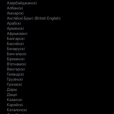
Азербайджанскі
Албанскі
Амхарскі
Англійскі Брыт. (British English)
Арабскі
Армянскі
Афрыкаанс
Балгарскі
Баснійскі
Беларускі
Бенгальскі
Бірманскі
В'етнамскі
Венгерскі
Галандскі
Грузінскі
Грэчаскі
Дары
Дацкі
Казахскі
Карэйскі
Каталонскі