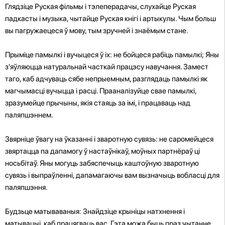
Глядзіце Руская фільмы і тэлеперадачы, слухайце Руская
падкасты і музыка, чытайце Руская кнігі і артыкулы. Чым больш
вы пагружаецеся ў мову, тым зручней і знаёмым стане.
Прыміце памылкі і вучыцеся ў іх: не бойцеся рабіць памылкі; Яны
з'яўляюцца натуральнай часткай працэсу навучання. Замест
таго, каб адчуваць сябе непрыемным, разглядаць памылкі як
магчымасці вучыцца і расці. Прааналізуйце свае памылкі,
зразумейце прычыны, якія стаяць за імі, і працаваць над
паляпшэннем.
Звярніце ўвагу на ўказанні і зваротную сувязь: не саромейцеся
звяртацца па дапамогу ў настаўнікаў, моўных партнёраў ці
носьбітаў. Яны могуць забяспечыць каштоўную зваротную
сувязь і выпраўленні, дапамагаючы вам вызначыць вобласці для
паляпшэння.
Будзьце матываваныя: Знайдзіце крыніцы натхнення і
матывацыі, каб працягваць вас. Гэта можа быць праз чытанне