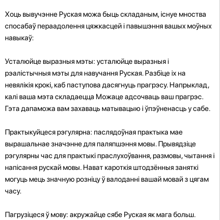
Хоць вывучэнне Руская можа быць складаным, існуе мноства
спосабаў пераадолення цяжкасцей і павышэння вашых моўных
навыкаў:
Усталюйце выразныя мэты: усталюйце выразныя і
рэалістычныя мэты для навучання Руская. Разбіце іх на
невялікія крокі, каб паступова дасягнуць прагрэсу. Напрыклад,
калі ваша мэта складаецца Можаце адсочваць ваш прагрэс.
Гэта дапаможа вам захаваць матывацыю і ўпэўненасць у сабе.
Практыкуйцеся рэгулярна: паслядоўная практыка мае
вырашальнае значэнне для паляпшэння мовы. Прывядзіце
рэгулярны час для практыкі праслухоўвання, размовы, чытання і
напісання рускай мовы. Нават кароткія штодзённыя заняткі
могуць мець значную розніцу ў валоданні вашай мовай з цягам
часу.
Пагрузіцеся ў мову: акружайце сябе Руская як мага больш.