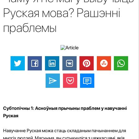
Руская мова? Рашэнні
праблемы
Субтопічны 1: Асноўныя прычыны праблем у навучанні
Руская
Навучанне Руская можа стаць складаным пачынаннем для
многіх людзей. Магчыма, вы сутыкнуліся з цяжкасцямі, якія