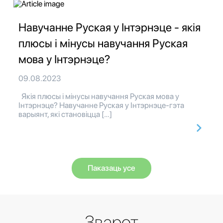
Навучанне Руская у Інтэрнэце - якія
плюсы і мінусы навучання Руская
мова у Інтэрнэце?
09.08.2023
Якія плюсы і мінусы навучання Руская мова у
Інтэрнэце? Навучанне Руская у Інтэрнэце-гэта
варыянт, які становіцца […]
Паказаць усе
Зварот