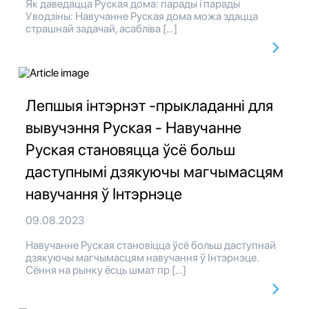
Як даведацца Руская дома: парады і парады
Уводзіны: Навучанне Руская дома можа здацца
страшнай задачай, асабліва […]
Лепшыя інтэрнэт -прыкладанні для
вывучэння Руская - Навучанне
Руская становяцца ўсё больш
даступнымі дзякуючы магчымасцям
навучання ў Інтэрнэце
09.08.2023
Навучанне Руская становіцца ўсё больш даступнай
дзякуючы магчымасцям навучання ў Інтэрнэце.
Сёння на рынку ёсць шмат пр […]