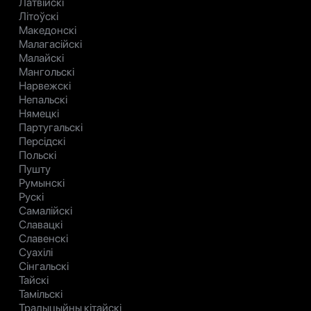
Латвійскі
Літоўскі
Македонскі
Малагасійскі
Малайскі
Мангольскі
Нарвежскі
Непальскі
Нямецкі
Партугальскі
Персідскі
Польскі
Пушту
Румынскі
Рускі
Самалійскі
Славацкі
Славенскі
Суахілі
Сінгальскі
Тайскі
Тамільскі
Традыцыйны кітайскі