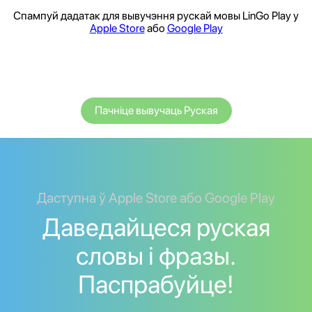
Спампуй дадатак для вывучэння рускай мовы LinGo Play у
Apple Store
або
Google Play
Пачніце вывучаць Руская
Даступна ў Apple Store або Google Play
Даведайцеся руская
словы і фразы.
Паспрабуйце!