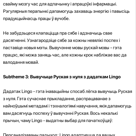
свайму мозгу час для адпачынку і апрацоўкі інфармацыі.
Рэгулярныя перапынкі дапамогуць захаваць энергію і павысіць
прадукцыйнасць працы ў вучобе.
Не забудзьцеся клапаціцца пра сябе і адзначыць свае
дасягненні. Узнагародзіце сябе за кожны невялікі поспех і
паставіце новыя мэты. Вывучэнне мовы рускай мовы - гэта
працэс, які можа заняць час, але кожны крок набліжае вас да
валодання мовай.
Subtheme 3: Вывучыце Руская з нуля з дадаткам Lingo
Дадатак Lingo - гэта інавацыйны спосаб лёгка вывучыць Руская
з нуля. Гэта сучаснае прыкладанне, распрацаванае з
найноўшымі метадамі і тэхналогіямі навучання, якія дапамогуць
вам дасягнуць поспеху ў вывучэнні Руская. Вось некалькі
прычын, чаму Lingo - выдатны выбар для пачаткоўцаў:
Персаналізаваны падыход: Lingo адаптуецца да вашых