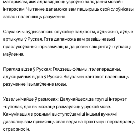
матэрыялы, якія адпавядаюць узроўню валодання мовай і
інтарэсам. Чытанне дапаможа вам пашырыць свой слоўнікавы
запас і палепшыць разуменне.
Слухаючы аўдыязапісы: слухайце падкасты, аўдыякнігі, аўдыё
артыкулы ў Руская. Гэта дапаможа вам развіць навыкі
праслухоўвання і прызвычаіцца да розных акцэнтаў і хуткасці
маўлення.
Прагляд відэа ў Руская: Глядзець фільмы, тэлеперадачы,
адукацыйныя відэа ў Руская. Візуальны кантэкст палепшыць
разуменне і вымаўленне мовы.
Удзельнічайце ў размовах: Далучайцеся да груп ці інтэрнэт
-суполак, дзе вы можаце размаўляць у рускай мове.
Камунікацыя з роднымі выступоўцамі ці іншымі вучнямі
дазволіць вам прымяніць свае веды на практыцы і пераадолець
страх зносін.