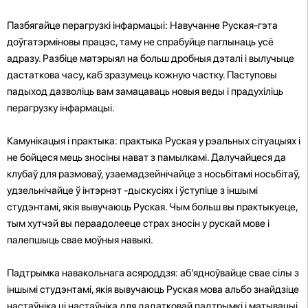
Пазбягайце перагрузкі інфармацыі: Навучанне Руская-гэта
доўгатэрміновы працэс, таму не спрабуйце паглынаць усё
адразу. Разбіце матэрыял на больш дробныя дэталі і вылучыце
дастаткова часу, каб зразумець кожную частку. Паступовы
падыход дазволіць вам замацаваць новыя веды і прадухіліць
перагрузку інфармацыі.
Камунікацыя і практыка: практыка Руская у рэальных сітуацыях і
не бойцеся мець зносіны нават з памылкамі. Далучайцеся да
клубаў для размоваў, узаемадзейнічайце з носьбітамі носьбітаў,
удзельнічайце ў інтэрнэт -дыскусіях і ўступіце з іншымі
студэнтамі, якія вывучаюць Руская. Чым больш вы практыкуеце,
тым хутчэй вы пераадолееце страх зносін у рускай мове і
палепшыць свае моўныя навыкі.
Падтрымка навакольнага асяроддзя: аб'ядноўвайце свае сілы з
іншымі студэнтамі, якія вывучаюць Руская мова альбо знайдзіце
настаўніка ці настаўніка для дадатковай падтрымкі і матывацыі.