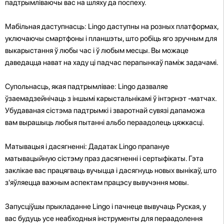
падтрымліваючы вас на шляху да поспеху.
Мабільная даступнасць: Lingo даступны на розных платформах,
уключаючы смартфоны і планшэты, што робіць яго зручным для
выкарыстання ў любы час і ў любым месцы. Вы можаце
даведацца нават на хаду ці падчас перапынкаў паміж задачамі.
Супольнасць, якая падтрымлівае: Lingo дазваляе
ўзаемадзейнічаць з іншымі карыстальнікамі ў інтэрнэт -матчах.
Убудаваная сістэма падтрымкі і зваротнай сувязі дапаможа
вам вырашыць любыя пытанні альбо пераадолець цяжкасці.
Матывацыя і дасягненні: Дадатак Lingo прапануе
матывацыйную сістэму праз дасягненні і сертыфікаты. Гэта
заклікае вас працягваць вучыцца і дасягнуць новых вынікаў, што
з'яўляецца важным аспектам працэсу вывучэння мовы.
Запусціўшы прыкладанне Lingo і пачнеце вывучаць Руская, у
вас будуць усе неабходныя інструменты для пераадолення