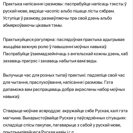
Практыка напісання і размовы: паспрабуйце напісаць тэксты ў
рускай мове, вядзіце часопіс альбо пішаце лісты сябрам.
Уступіце ў размову, размаўляючы пра свой дзень альбо
абмяркоўваючы цікавыя тэмы.
Практыкуйцеся рэгулярна: паслядоўная практыка адыгрывае
жыццёва важную ролю ў павышэнні моўных навыкаў.
Паспрабуйце ўзаемадзейнічаць з ангельскай кожны дзень, каб
захаваць прагрэс і захаваць набытыя вамі веды.
Вылучыце час для розных тыпаў практыкі: падзяліце свой час
для чытання, праслухоўвання, напісання і размовы. Гэта
дапаможа вам распрацаваць добра акрэслены набор моўных
навыкаў.
Стварыце моўнае асяроддзе: акружайце сябе Руская, калі гэта
магчыма. Выкарыстоўвайце Руская у паўсядзённых сітуацыях:
складзіце спісы пакупак, пагаварыце з сабой у рускай мове,
прытрымлівайцеся Руская навін і г.д.