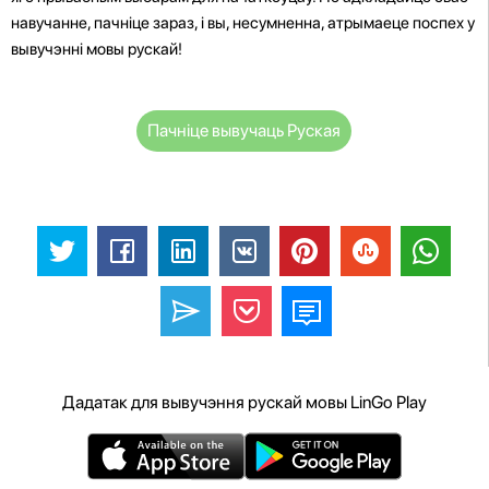
навучанне, пачніце зараз, і вы, несумненна, атрымаеце поспех у
вывучэнні мовы рускай!
Пачніце вывучаць Руская
Дадатак для вывучэння рускай мовы LinGo Play