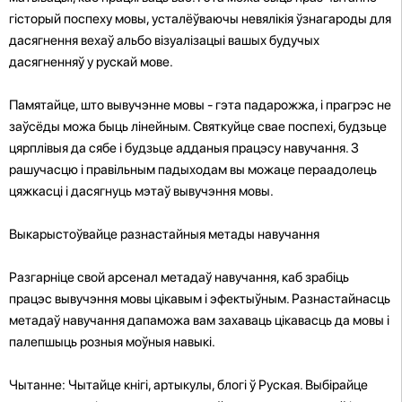
гісторый поспеху мовы, усталёўваючы невялікія ўзнагароды для
дасягнення вехаў альбо візуалізацыі вашых будучых
дасягненняў у рускай мове.
Памятайце, што вывучэнне мовы - гэта падарожжа, і прагрэс не
заўсёды можа быць лінейным. Святкуйце свае поспехі, будзьце
цярплівыя да сябе і будзьце адданыя працэсу навучання. З
рашучасцю і правільным падыходам вы можаце пераадолець
цяжкасці і дасягнуць мэтаў вывучэння мовы.
Выкарыстоўвайце разнастайныя метады навучання
Разгарніце свой арсенал метадаў навучання, каб зрабіць
працэс вывучэння мовы цікавым і эфектыўным. Разнастайнасць
метадаў навучання дапаможа вам захаваць цікавасць да мовы і
палепшыць розныя моўныя навыкі.
Чытанне: Чытайце кнігі, артыкулы, блогі ў Руская. Выбірайце