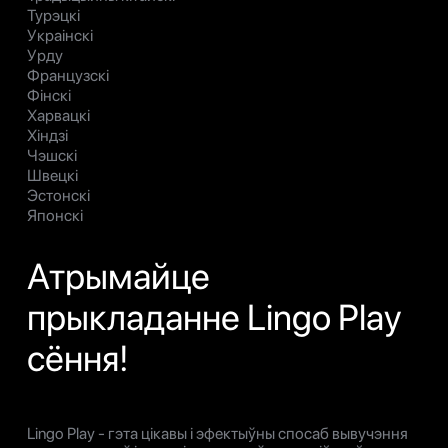
Турэцкі
Украінскі
Урду
Французскі
Фінскі
Харвацкі
Хіндзі
Чэшскі
Швецкі
Эстонскі
Японскі
Атрымайце
прыкладанне Lingo Play
сёння!
Lingo Play - гэта цікавы і эфектыўны спосаб вывучэння