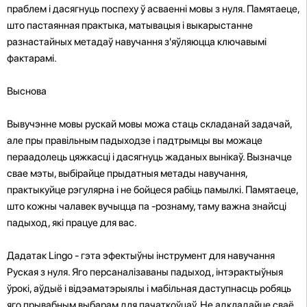
праблем і дасягнуць поспеху ў асваенні мовы з нуля. Памятаеце,
што пастаянная практыка, матывацыя і выкарыстанне
разнастайных метадаў навучання з'яўляюцца ключавымі
фактарамі.
Выснова
Вывучэнне мовы рускай мовы можа стаць складанай задачай,
але пры правільным падыходзе і падтрымцы вы можаце
пераадолець цяжкасці і дасягнуць жаданых вынікаў. Вызначце
свае мэты, выбірайце прыдатныя метады навучання,
практыкуйце рэгулярна і не бойцеся рабіць памылкі. Памятаеце,
што кожны чалавек вучыцца па -рознаму, таму важна знайсці
падыход, які працуе для вас.
Дадатак Lingo - гэта эфектыўны інструмент для навучання
Руская з нуля. Яго персаналізаваны падыход, інтэрактыўныя
ўрокі, аўдыё і відэаматэрыялы і мабільная даступнасць робяць
яго прывабным выбарам для пачаткоўцаў. Не адкладайце сваё