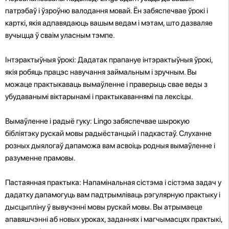
патрэбаў і ўзроўню валодання мовай. Ён забяспечвае ўрокі і
карткі, якія адпавядаюць вашым ведам і мэтам, што дазваляе
вучыцца ў сваім уласным тэмпе.
Інтэрактыўныя ўрокі: Дадатак прапануе інтэрактыўныя ўрокі,
якія робяць працэс навучання займальным і зручным. Вы
можаце практыкаваць вымаўленне і праверыць свае веды з
убудаванымі віктарынамі і практыкаваннямі па лексіцы.
Вымаўленне і радыё гуку: Lingo забяспечвае шырокую
бібліятэку рускай мовы радыёстанцый і падкастаў. Слуханне
розных дыялогаў дапаможа вам асвоіць родныя вымаўленне і
разуменне прамовы.
Пастаянная практыка: Напамінальная сістэма і сістэма задач у
дадатку дапамогуць вам падтрымліваць рэгулярную практыку і
дысцыпліну ў вывучэнні мовы рускай мовы. Вы атрымаеце
апавяшчэнні аб новых уроках, заданнях і магчымасцях практыкі,