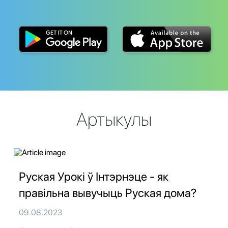
Артыкулы
Руская Урокі ў Інтэрнэце - як
правільна вывучыць Руская дома?
09.08.2023