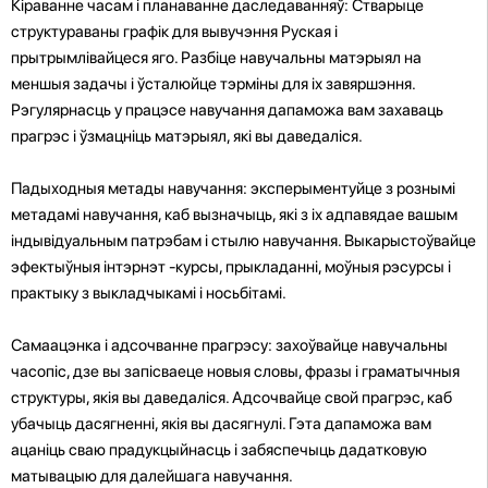
Кіраванне часам і планаванне даследаванняў: Стварыце
структураваны графік для вывучэння Руская і
прытрымлівайцеся яго. Разбіце навучальны матэрыял на
меншыя задачы і ўсталюйце тэрміны для іх завяршэння.
Рэгулярнасць у працэсе навучання дапаможа вам захаваць
прагрэс і ўзмацніць матэрыял, які вы даведаліся.
Падыходныя метады навучання: эксперыментуйце з рознымі
метадамі навучання, каб вызначыць, які з іх адпавядае вашым
індывідуальным патрэбам і стылю навучання. Выкарыстоўвайце
эфектыўныя інтэрнэт -курсы, прыкладанні, моўныя рэсурсы і
практыку з выкладчыкамі і носьбітамі.
Самаацэнка і адсочванне прагрэсу: захоўвайце навучальны
часопіс, дзе вы запісваеце новыя словы, фразы і граматычныя
структуры, якія вы даведаліся. Адсочвайце свой прагрэс, каб
убачыць дасягненні, якія вы дасягнулі. Гэта дапаможа вам
ацаніць сваю прадукцыйнасць і забяспечыць дадатковую
матывацыю для далейшага навучання.