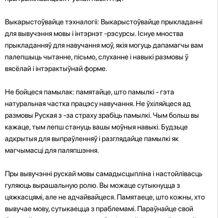
Выкарыстоўвайце тэхналогіі: Выкарыстоўвайце прыкладанні
для вывучэння мовы і інтэрнэт -рэсурсы. Існуе мноства
прыкладанняў для навучання моў, якія могуць дапамагчы вам
палепшыць чытанне, пісьмо, слуханне і навыкі размовы ў
вясёлай і інтэрактыўнай форме.
Не бойцеся памылак: памятайце, што памылкі - гэта
натуральная частка працэсу навучання. Не ўхіляйцеся ад
размовы Руская з -за страху зрабіць памылкі. Чым больш вы
кажаце, тым лепш стануць вашы моўныя навыкі. Будзьце
адкрытыя для выпраўленняў і разглядайце памылкі як
магчымасці для паляпшэння.
Пры вывучэнні рускай мовы самадысцыпліна і настойлівасць
гуляюць вырашальную ролю. Вы можаце сутыкнуцца з
цяжкасцямі, але не адчайвайцеся. Памятаеце, што кожны, хто
вывучае мову, сутыкаецца з праблемамі. Параўнайце свой