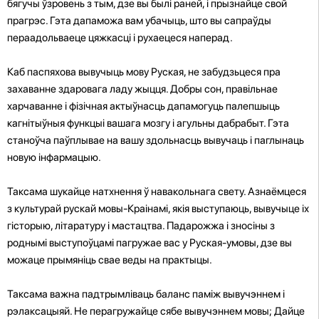
бягучы ўзровень з тым, дзе вы былі раней, і прызнайце свой
прагрэс. Гэта дапаможа вам убачыць, што вы сапраўды
пераадольваеце цяжкасці і рухаецеся наперад.
Каб паспяхова вывучыць мову Руская, не забудзьцеся пра
захаванне здаровага ладу жыцця. Добры сон, правільнае
харчаванне і фізічная актыўнасць дапамогуць палепшыць
кагнітыўныя функцыі вашага мозгу і агульны дабрабыт. Гэта
станоўча паўплывае на вашу здольнасць вывучаць і паглынаць
новую інфармацыю.
Таксама шукайце натхнення ў навакольнага свету. Азнаёмцеся
з культурай рускай мовы-Краінамі, якія выступаюць, вывучыце іх
гісторыю, літаратуру і мастацтва. Падарожжа і зносіны з
роднымі выступоўцамі пагружае вас у Руская-умовы, дзе вы
можаце прымяніць свае веды на практыцы.
Таксама важна падтрымліваць баланс паміж вывучэннем і
рэлаксацыяй. Не перагружайце сябе вывучэннем мовы; Дайце