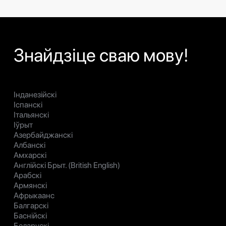
Знайдзіце сваю мову!
Інданезійскі
Іспанскі
Італьянскі
Іўрыт
Азербайджанскі
Албанскі
Амхарскі
Англійскі Брыт. (British English)
Арабскі
Армянскі
Афрыкаанс
Балгарскі
Баснійскі
Беларускі