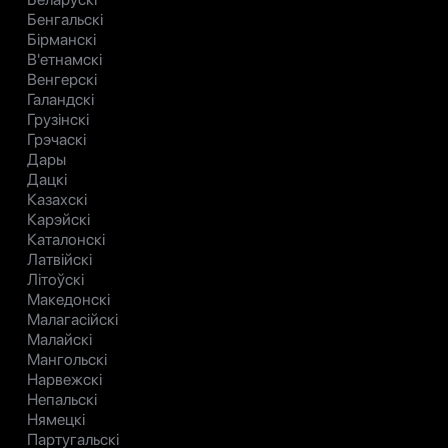
Бенгальскі
Бірманскі
В'етнамскі
Венгерскі
Галандскі
Грузінскі
Грэчаскі
Дары
Дацкі
Казахскі
Карэйскі
Каталонскі
Латвійскі
Літоўскі
Македонскі
Малагасійскі
Малайскі
Мангольскі
Нарвежскі
Непальскі
Нямецкі
Партугальскі