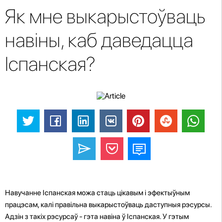
Як мне выкарыстоўваць
навіны, каб даведацца
Іспанская?
Навучанне Іспанская можа стаць цікавым і эфектыўным
працэсам, калі правільна выкарыстоўваць даступныя рэсурсы.
Адзін з такіх рэсурсаў - гэта навіна ў Іспанская. У гэтым