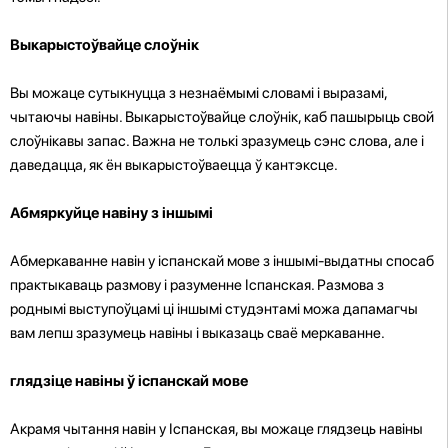
Выкарыстоўвайце слоўнік
Вы можаце сутыкнуцца з незнаёмымі словамі і выразамі,
чытаючы навіны. Выкарыстоўвайце слоўнік, каб пашырыць свой
слоўнікавы запас. Важна не толькі зразумець сэнс слова, але і
даведацца, як ён выкарыстоўваецца ў кантэксце.
Абмяркуйце навіну з іншымі
Абмеркаванне навін у іспанскай мове з іншымі-выдатны спосаб
практыкаваць размову і разуменне Іспанская. Размова з
роднымі выступоўцамі ці іншымі студэнтамі можа дапамагчы
вам лепш зразумець навіны і выказаць сваё меркаванне.
глядзіце навіны ў іспанскай мове
Акрамя чытання навін у Іспанская, вы можаце глядзець навіны