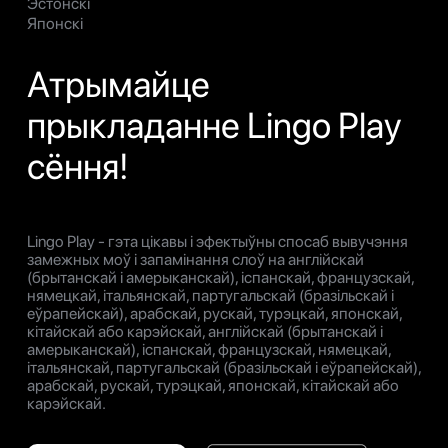
Эстонскі
Японскі
Атрымайце
прыкладанне Lingo Play
сёння!
Lingo Play - гэта цікавы і эфектыўны спосаб вывучэння
замежных моў і запамінання слоў на англійскай
(брытанскай і амерыканскай), іспанскай, французскай,
нямецкай, італьянскай, партугальскай (бразільскай і
еўрапейскай), арабскай, рускай, турэцкай, японскай,
кітайскай або карэйскай, англійскай (брытанскай і
амерыканскай), іспанскай, французскай, нямецкай,
італьянскай, партугальскай (бразільскай і еўрапейскай),
арабскай, рускай, турэцкай, японскай, кітайскай або
карэйскай.