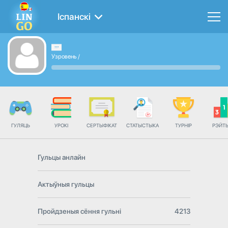
Іспанскі
Узровень
/
ГУЛЯЦЬ
УРОКІ
СЕРТЫФІКАТ
СТАТЫСТЫКА
ТУРНІР
РЭЙТ
Гульцы анлайн
Актыўныя гульцы
Пройдзеныя сёння гульні
4213