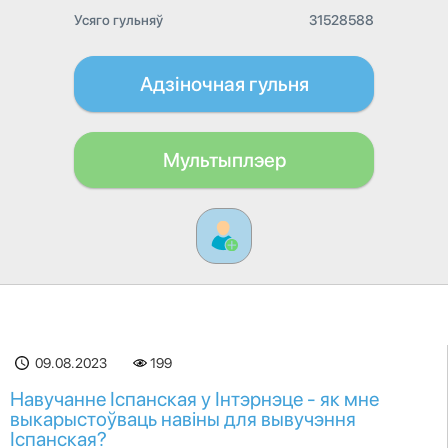
Усяго гульняў
31528588
Адзіночная гульня
Мультыплэер
09.08.2023
199
Навучанне Іспанская у Інтэрнэце - як мне
выкарыстоўваць навіны для вывучэння
Іспанская?