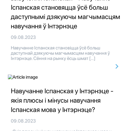
Іспанская становяцца ўсё больш
даступнымі дзякуючы магчымасцям
навучання ў Інтэрнэце
09.08.2023
Навучанне Іспанская становіцца ўсё больш
даступнай дзякуючы магчымасцям навучання ў
Інтэрнэце. Сёння на рынку ёсць шмат […]
Навучанне Іспанская у Інтэрнэце -
якія плюсы і мінусы навучання
Іспанская мова у Інтэрнэце?
09.08.2023