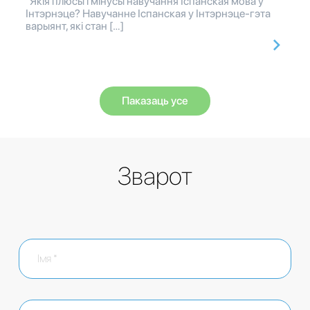
Якія плюсы і мінусы навучання Іспанская мова у
Інтэрнэце? Навучанне Іспанская у Інтэрнэце-гэта
варыянт, які стан […]
Паказаць усе
Зварот