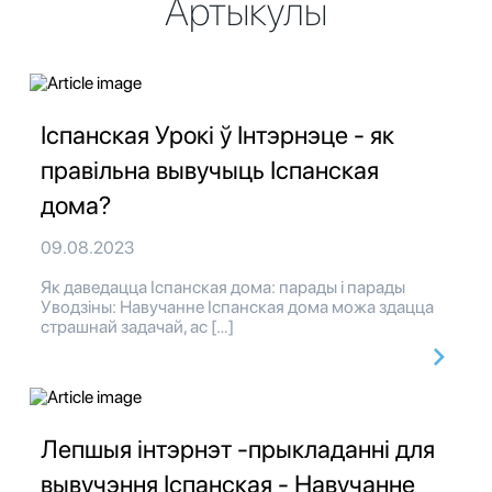
Артыкулы
Іспанская Урокі ў Інтэрнэце - як
правільна вывучыць Іспанская
дома?
09.08.2023
Як даведацца Іспанская дома: парады і парады
Уводзіны: Навучанне Іспанская дома можа здацца
страшнай задачай, ас […]
Лепшыя інтэрнэт -прыкладанні для
вывучэння Іспанская - Навучанне