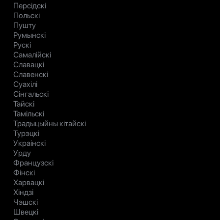
Персідскі
Польскі
Пушту
Румынскі
Рускі
Самалійскі
Славацкі
Славенскі
Суахілі
Сінгальскі
Тайскі
Тамільскі
Традыцыйны кітайскі
Турэцкі
Украінскі
Урду
Французскі
Фінскі
Харвацкі
Хіндзі
Чэшскі
Швецкі