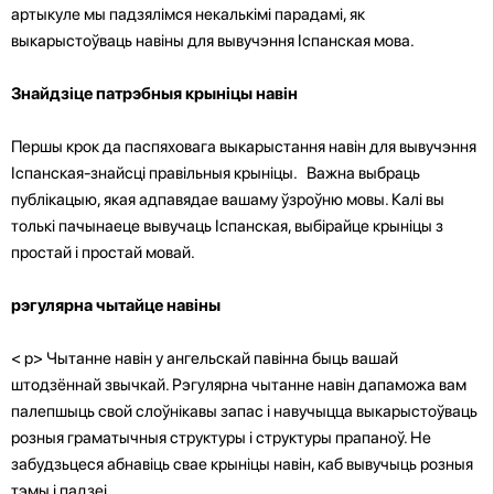
артыкуле мы падзялімся некалькімі парадамі, як
выкарыстоўваць навіны для вывучэння Іспанская мова.
Знайдзіце патрэбныя крыніцы навін
Першы крок да паспяховага выкарыстання навін для вывучэння
Іспанская-знайсці правільныя крыніцы. Важна выбраць
публікацыю, якая адпавядае вашаму ўзроўню мовы. Калі вы
толькі пачынаеце вывучаць Іспанская, выбірайце крыніцы з
простай і простай мовай.
рэгулярна чытайце навіны
< p>
Чытанне навін у ангельскай павінна быць вашай
штодзённай звычкай. Рэгулярна чытанне навін дапаможа вам
палепшыць свой слоўнікавы запас і навучыцца выкарыстоўваць
розныя граматычныя структуры і структуры прапаноў. Не
забудзьцеся абнавіць свае крыніцы навін, каб вывучыць розныя
тэмы і падзеі.