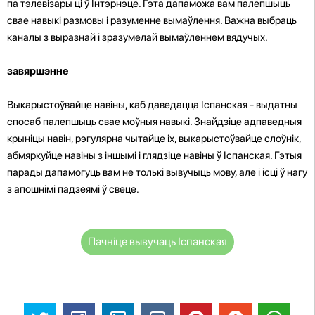
па тэлевізары ці ў Інтэрнэце. Гэта дапаможа вам палепшыць
свае навыкі размовы і разуменне вымаўлення. Важна выбраць
каналы з выразнай і зразумелай вымаўленнем вядучых.
завяршэнне
Выкарыстоўвайце навіны, каб даведацца Іспанская - выдатны
спосаб палепшыць свае моўныя навыкі. Знайдзіце адпаведныя
крыніцы навін, рэгулярна чытайце іх, выкарыстоўвайце слоўнік,
абмяркуйце навіны з іншымі і глядзіце навіны ў Іспанская. Гэтыя
парады дапамогуць вам не толькі вывучыць мову, але і ісці ў нагу
з апошнімі падзеямі ў свеце.
Пачніце вывучаць Іспанская