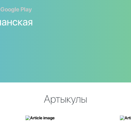
 Google Play
панская
Артыкулы