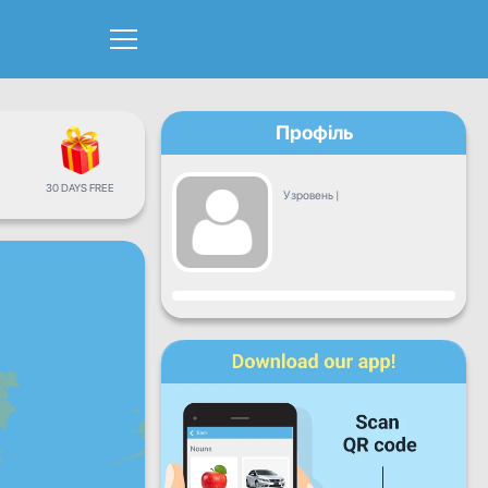
Профіль
30 DAYS FREE
Узровень
|
Прагрэс
Пн
Аўт
Сер
Чц