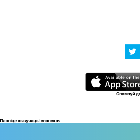
Спампуй да
Пачніце вывучаць Іспанская