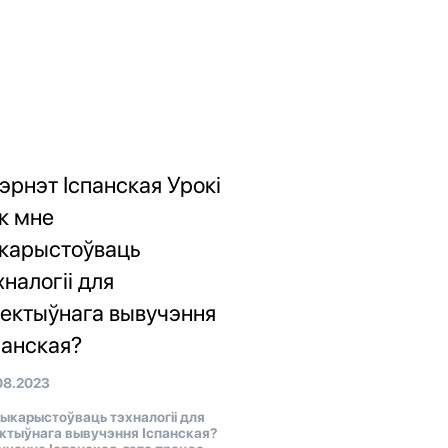
тэрнэт Іспанская Урокі
як мне
карыстоўваць
хналогіі для
ектыўнага вывучэння
панская?
08.2023
выкарыстоўваць тэхналогіі для
ктыўнага вывучэння Іспанская?