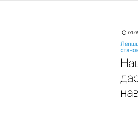
09.0
Лепшы
стано
Нав
да
нав