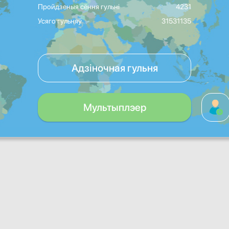
Пройдзеныя сёння гульні
4231
Усяго гульняў
31531135
Адзіночная гульня
Мультыплэер