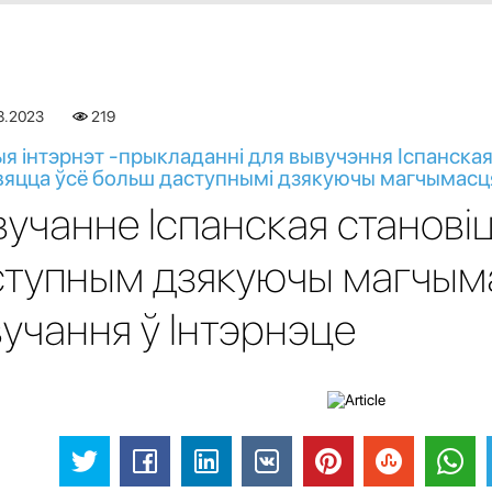
8.2023
219
я інтэрнэт -прыкладанні для вывучэння Іспанская
вяцца ўсё больш даступнымі дзякуючы магчымасця
учанне Іспанская станові
ступным дзякуючы магчым
учання ў Інтэрнэце