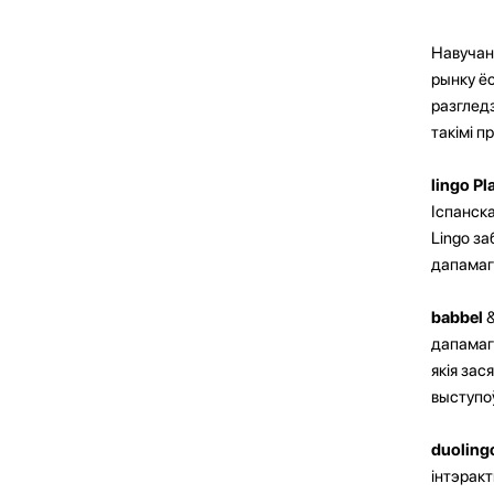
Навучан
рынку ёс
разгледз
такімі п
lingo Pl
Іспанска
Lingo за
дапамага
babbel
&
дапамаг
якія зас
выступо
duoling
інтэракт