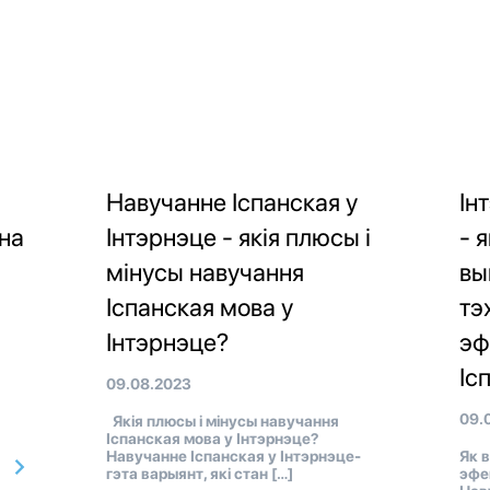
Навучанне Іспанская у
Ін
ьна
Інтэрнэце - якія плюсы і
- 
мінусы навучання
вы
Іспанская мова у
тэ
Інтэрнэце?
эф
Іс
09.08.2023
09.
Якія плюсы і мінусы навучання
Іспанская мова у Інтэрнэце?
Навучанне Іспанская у Інтэрнэце-
Як 
гэта варыянт, які стан […]
эфе