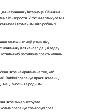
ям навучання ў Інтэрнэце. Сёння на
ць з іх няпроста. У гэтым артыкуле мы
я мова і тлумачым, што робіць іх
ння замежных моў, у тым ліку
ктыкаванняў для кансалідацыі ведаў.
рыстальнікаў рэгулярна практыкаваць і
кая, якое накіравана на тое, каб
й. Babbel прапануе практыкаванні,
ь мець зносіны з роднымі
ская, якое выкарыстоўвае
таксама прапануе трэніроўкі праз