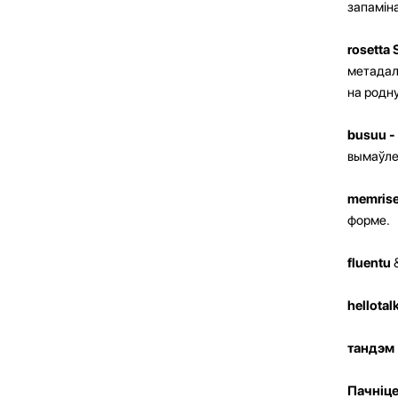
запаміна
rosetta
метадало
на родну
busuu -
вымаўлен
memris
форме.
fluentu
hellotal
тандэм
Пачніце