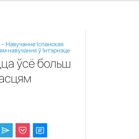
 - Навучанне Іспанская
м навучання ў Інтэрнэце
цца ўсё больш
асцям