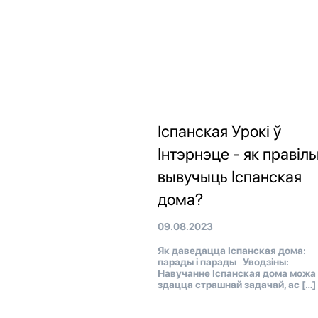
Іспанская Урокі ў
Інтэрнэце - як правіл
вывучыць Іспанская
дома?
09.08.2023
Як даведацца Іспанская дома:
парады і парады Уводзіны:
Навучанне Іспанская дома можа
здацца страшнай задачай, ас […]