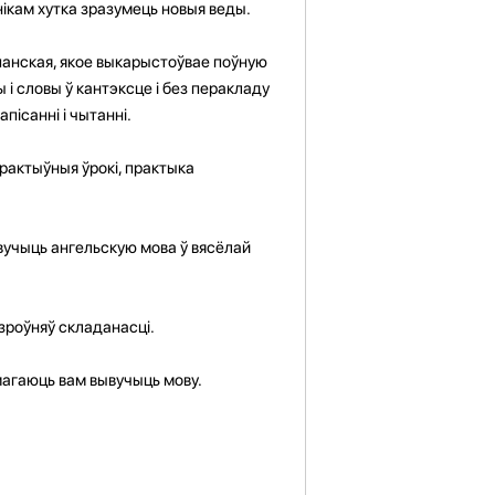
нікам хутка зразумець новыя веды.
спанская, якое выкарыстоўвае поўную
і словы ў кантэксце і без перакладу
пісанні і чытанні.
эрактыўныя ўрокі, практыка
вучыць ангельскую мова ў вясёлай
узроўняў складанасці.
амагаюць вам вывучыць мову.