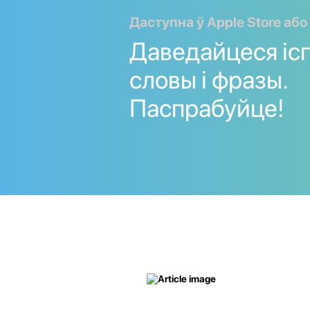
Даступна ў Apple Store або
Даведайцеся іс
словы і фразы.
Паспрабуйце!