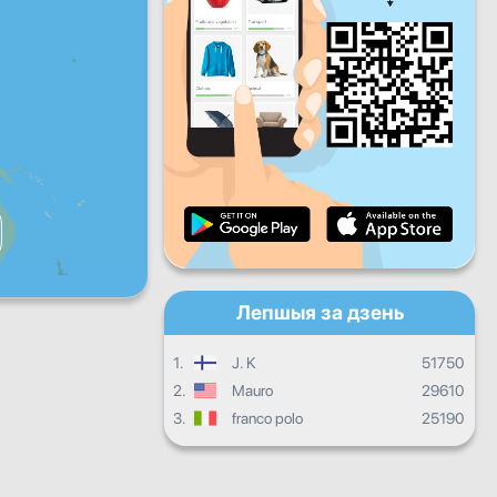
Пт
Сб
Нядз
Штодзённы прагрэс
Штомесячны прагрэс
Сертыфікат
Агульны прагрэс
Лепшыя за дзень
1.
J. K
51750
2.
Mauro
29610
3.
franco polo
25190