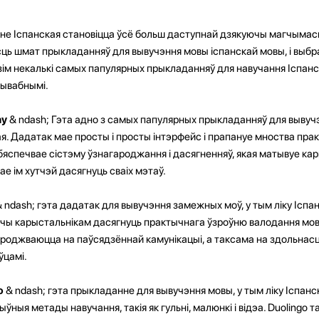
не Іспанская становіцца ўсё больш даступнай дзякуючы магчымасц
ць шмат прыкладанняў для вывучэння мовы іспанскай мовы, і выбра
ім некалькі самых папулярных прыкладанняў для навучання Іспанска
рывабнымі.
ay
& ndash; Гэта адно з самых папулярных прыкладанняў для вывучэ
я. Дадатак мае просты і просты інтэрфейс і прапануе мноства пра
бяспечвае сістэму ўзнагароджання і дасягненняў, якая матывуе ка
е ім хутчэй дасягнуць сваіх мэтаў.
 ndash; гэта дадатак для вывучэння замежных моў, у тым ліку Іспанс
чы карыстальнікам дасягнуць практычнага ўзроўню валодання мова
яроджваюцца на паўсядзённай камунікацыі, а таксама на здольнасц
ўцамі.
o
& ndash; гэта прыкладанне для вывучэння мовы, у тым ліку Іспан
ыўныя метады навучання, такія як гульні, малюнкі і відэа. Duolingo 