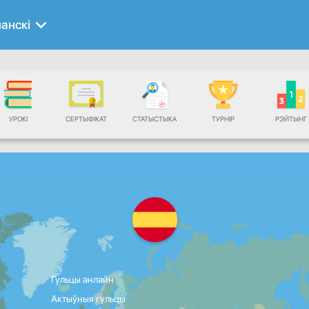
панскі
УРОКІ
СЕРТЫФІКАТ
СТАТЫСТЫКА
ТУРНІР
РЭЙТЫНГ
Гульцы анлайн
Актыўныя гульцы