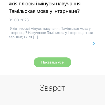
якія плюсы і мінусы навучання
Тамільская мова у Інтэрнэце?
09.08.2023
Якія плюсы і мінусы навучання Тамільская мова у
Інтэрнэце? Навучанне Тамільская у Інтэрнэце-гэта
варыянт, які ст […]
Паказаць усе
Зварот