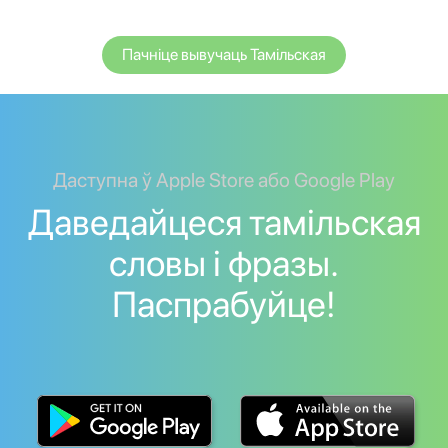
Пачніце вывучаць Тамільская
Даступна ў Apple Store або Google Play
Даведайцеся тамільская
словы і фразы.
Паспрабуйце!