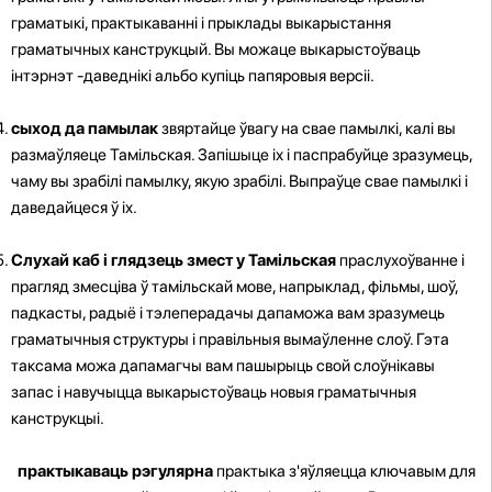
граматыкі, практыкаванні і прыклады выкарыстання
граматычных канструкцый. Вы можаце выкарыстоўваць
інтэрнэт -даведнікі альбо купіць папяровыя версіі.
сыход да памылак
звяртайце ўвагу на свае памылкі, калі вы
размаўляеце Тамільская. Запішыце іх і паспрабуйце зразумець,
чаму вы зрабілі памылку, якую зрабілі. Выпраўце свае памылкі і
даведайцеся ў іх.
Слухай каб і глядзець змест у Тамільская
праслухоўванне і
прагляд змесціва ў тамільскай мове, напрыклад, фільмы, шоў,
падкасты, радыё і тэлеперадачы дапаможа вам зразумець
граматычныя структуры і правільныя вымаўленне слоў. Гэта
таксама можа дапамагчы вам пашырыць свой слоўнікавы
запас і навучыцца выкарыстоўваць новыя граматычныя
канструкцыі.
практыкаваць рэгулярна
практыка з'яўляецца ключавым для