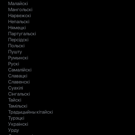
Малайскі
Мангольскі
Нарвежскі
Непальскі
Нямецкі
Партугальскі
Персідскі
Польскі
Пушту
Румынскі
Рускі
Самалійскі
Славацкі
Славенскі
Суахілі
Сінгальскі
Тайскі
Тамільскі
Традыцыйны кітайскі
Турэцкі
Украінскі
Урду