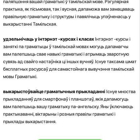
паляпшэння вашай граматыкі ў тамільскай мове. Рэгулярная
практыка, як пісьмовая, так і вусная, дапаможа вам замацаваць
правільную граматыку і структуры і павялічыць упэўненасць у
выкарыстанні Тамільская.
удзельнічаць у інтэрнэт -курсах і класах
Інтэрнэт -курсы і
заняткі па граматыцы ў тамільскай мовах могуць дапамагчы
вам палепшыць свае навыкі граматыкі і атрымаць зваротную
сувязь ад свайго настаўніка ці іншых вучняў. Існуе таксама шмат
бясплатных рэсурсаў для самастойнага вывучэння тамільскай
мовы Граматыкі.
выкарыстоўвайце граматычныя прыкладанні
Існуе мноства
прыкладанняў для смартфонаў і планшэтаў, якія дапамогуць
вам палепшыць вашу граматыку па-ангельску. Яны ўключаюць
практыкаванні, віктарыны і розныя правілы граматыкі і
прыклады выкарыстання.