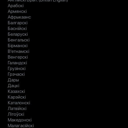
Арабскі
Армянскі
Афрыкаанс
Балгарскі
Баснійскі
Беларускі
Бенгальскі
Бірманскі
В'етнамскі
Венгерскі
Галандскі
Грузінскі
Грэчаскі
Дары
Дацкі
Казахскі
Карэйскі
Каталонскі
Латвійскі
Літоўскі
Македонскі
Малагасійскі