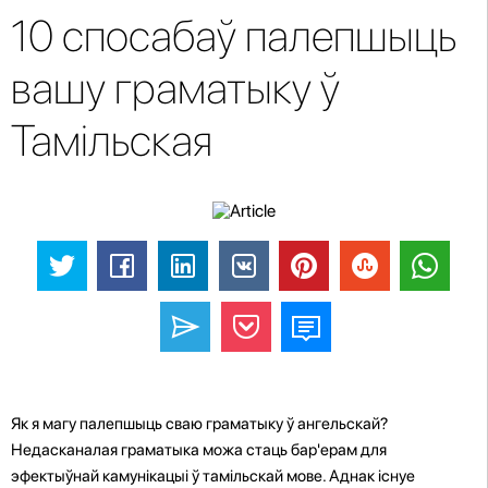
10 спосабаў палепшыць
вашу граматыку ў
Тамільская
Як я магу палепшыць сваю граматыку ў ангельскай?
Недасканалая граматыка можа стаць бар'ерам для
эфектыўнай камунікацыі ў тамільскай мове. Аднак існуе