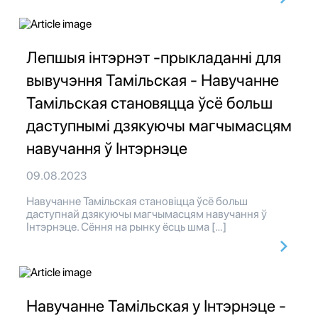
Лепшыя інтэрнэт -прыкладанні для
вывучэння Тамільская - Навучанне
Тамільская становяцца ўсё больш
даступнымі дзякуючы магчымасцям
навучання ў Інтэрнэце
09.08.2023
Навучанне Тамільская становіцца ўсё больш
даступнай дзякуючы магчымасцям навучання ў
Інтэрнэце. Сёння на рынку ёсць шма […]
Навучанне Тамільская у Інтэрнэце -