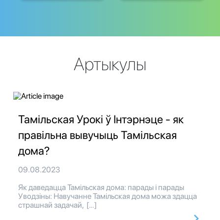
Артыкулы
Тамільская Урокі ў Інтэрнэце - як
правільна вывучыць Тамільская
дома?
09.08.2023
Як даведацца Тамільская дома: парады і парады
Уводзіны: Навучанне Тамільская дома можа здацца
страшнай задачай, […]