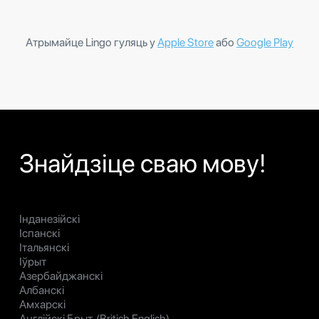
Атрымайце Lingo гуляць у
Apple Store
або
Google Play
Знайдзіце сваю мову!
Інданезійскі
Іспанскі
Італьянскі
Іўрыт
Азербайджанскі
Албанскі
Амхарскі
Англійскі Брыт. (British English)