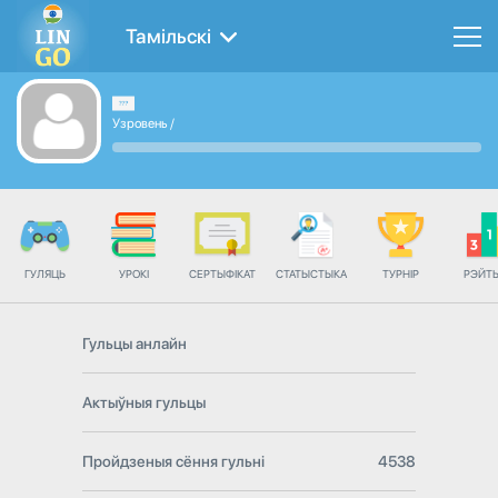
Тамільскі
Узровень
/
ГУЛЯЦЬ
УРОКІ
СЕРТЫФІКАТ
СТАТЫСТЫКА
ТУРНІР
РЭЙТ
Гульцы анлайн
Актыўныя гульцы
Пройдзеныя сёння гульні
4538