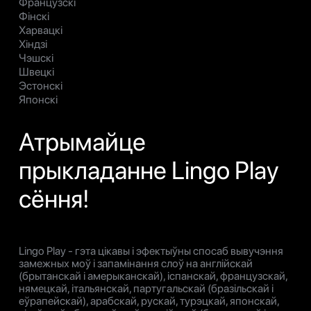
Французскі
Фінскі
Харвацкі
Хіндзі
Чэшскі
Швецкі
Эстонскі
Японскі
Атрымайце
прыкладанне Lingo Play
сёння!
Lingo Play - гэта цікавы і эфектыўны спосаб вывучэння
замежных моў і запамінання слоў на англійскай
(брытанскай і амерыканскай), іспанскай, французскай,
нямецкай, італьянскай, партугальскай (бразільскай і
еўрапейскай), арабскай, рускай, турэцкай, японскай,