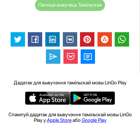
Пачніце вывучаць Тамільская
Дадатак для вывучэння тамільскай мовы LinGo Play
Спампуй дадатак для вывучэння тамільскай мовы LinGo
Play у
Apple Store
або
Google Play