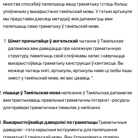
мноства спосабаў палепшыць вашу граматыку і стаць больш
упэўненым у выкарыстанні тамільскай мовы. У гэтым артыкуле
мы прадставім дзесяць метадаў, якія дапамогуць вам
палепшыць сваю граматыку ў тамільскай мове.
Шмат прачытайце ў ангельскай
чытанне ў Тамільская
дапаможа вам даведацца пра належную граматычную
структуру, павялічыць свой слоўнікавы запас і навучыцца
выкарыстоўваць граматыку канструкцыі ў кантэксце. Вы
можаце чытаць кнігі, артыкулы, артыкулы навін ці любы іншы
змест у тамільскай мове, які вас цікавіць ".
пішыце ў Тамільская мова
напісанне ў Тамільская дапамагае
вам практыкаваць правільныя граматычны Інтэрнэт -рэсурсы
для праверкі граматычных памылак у напісанні.
Выкарыстоўвайце даведнікі па граматыцы
Граматычныя
даведнікі - гэта карысныя інструменты для паляпшэння
граматыкі ў тамільскай мовы. Яны ўтрымліваюць правілы