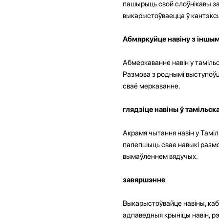
пашырыць свой слоўнікавы зап
выкарыстоўваецца ў кантэкс
Абмяркуйце навіну з іншым
Абмеркаванне навін у таміль
Размова з роднымі выступоўц
сваё меркаванне.
глядзіце навіны ў тамільск
Акрамя чытання навін у Таміл
палепшыць свае навыкі размо
вымаўленнем вядучых.
завяршэнне
Выкарыстоўвайце навіны, каб
адпаведныя крыніцы навін, рэ