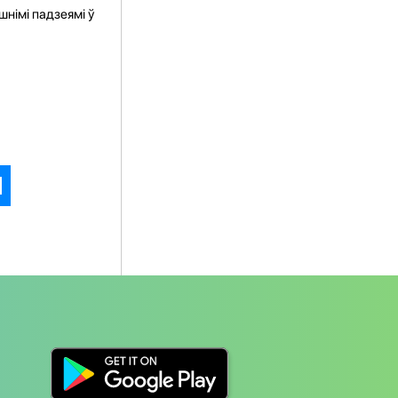
шнімі падзеямі ў