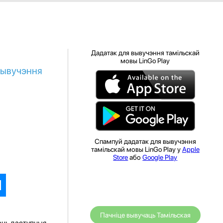
Дадатак для вывучэння тамільскай
мовы LinGo Play
вывучэння
Спампуй дадатак для вывучэння
тамільскай мовы LinGo Play у
Apple
Store
або
Google Play
Пачніце вывучаць Тамільская
аць даступныя