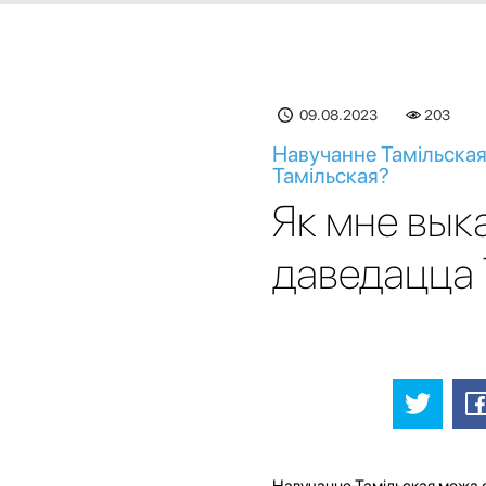
09.08.2023
203
Навучанне Тамільская
Тамільская?
Як мне вык
даведацца 
Навучанне Тамільская можа с