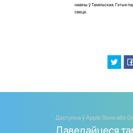
навіны ў Тамільская. Гэтыя па
свеце.
Даступна ў Apple Store або Go
Даведайцеся та