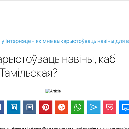
 у Інтэрнэце - як мне выкарыстоўваць навіны для 
арыстоўваць навіны, каб
Тамільская?
таць цікавым і эфектыўным працэсам, калі правільна выкарыстоўв