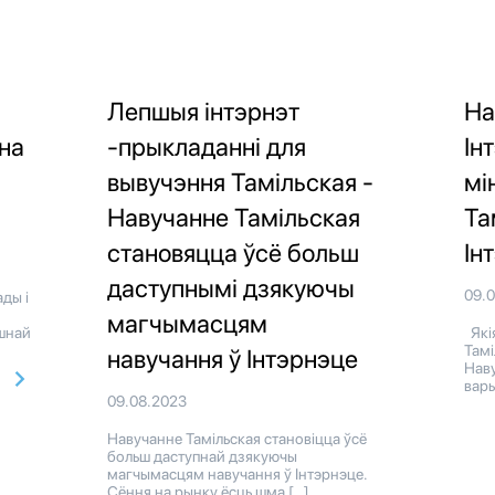
Лепшыя інтэрнэт
На
ьна
-прыкладанні для
Ін
вывучэння Тамільская -
мі
Навучанне Тамільская
Та
становяцца ўсё больш
Ін
даступнымі дзякуючы
09.
ды і
магчымасцям
шнай
Якія
Тамі
навучання ў Інтэрнэце
Наву
вары
09.08.2023
Навучанне Тамільская становіцца ўсё
больш даступнай дзякуючы
магчымасцям навучання ў Інтэрнэце.
Сёння на рынку ёсць шма […]