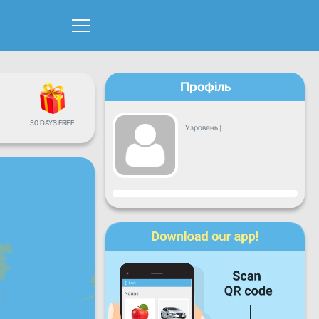
Профіль
30 DAYS FREE
Узровень
|
Прагрэс
Пн
Аўт
Сер
Чц