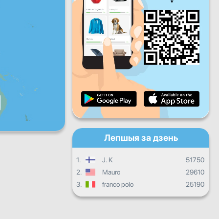
Пт
Сб
Нядз
Штодзённы прагрэс
Штомесячны прагрэс
Сертыфікат
Агульны прагрэс
Лепшыя за дзень
1.
J. K
51750
2.
Mauro
29610
3.
franco polo
25190