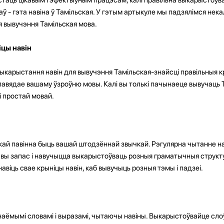
аў - гэта навіна ў Тамільская. У гэтым артыкуле мы падзялімся нека
я вывучэння Тамільская мова.
цы навін
ыкарыстання навін для вывучэння Тамільская-знайсці правільныя 
павядае вашаму ўзроўню мовы. Калі вы толькі пачынаеце вывучаць 
і простай мовай.
скай павінна быць вашай штодзённай звычкай. Рэгулярна чытанне 
вы запас і навучыцца выкарыстоўваць розныя граматычныя структу
авіць свае крыніцы навін, каб вывучыць розныя тэмы і падзеі.
аёмымі словамі і выразамі, чытаючы навіны. Выкарыстоўвайце слоў