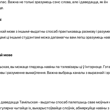
ас. Важна не толькі зразумець сэнс слова, але і даведацца, як ён
це.
і
скай мове з іншымі-выдатны спосаб практыкаваць размову і разуме
амі ці іншымі студэнтамі можа дапамагчы вам лепш зразумець наві
ай мове
ьская, вы можаце глядзець навіны па тэлевізары ці ў Інтэрнэце. Гэ
вы і разуменне вымаўлення. Важна выбраць каналы з выразнай і з
 даведацца Тамільская - выдатны спосаб палепшыць свае моўныя н
гулярна чытайце іх, выкарыстоўвайце слоўнік, абмяркуйце навіны з і