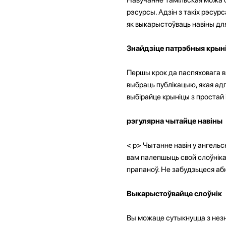
рэсурсы. Адзін з такіх рэсурс
як выкарыстоўваць навіны дл
Знайдзіце патрэбныя крыні
Першы крок да паспяховага в
выбраць публікацыю, якая ад
выбірайце крыніцы з простай 
рэгулярна чытайце навіны
< p>
Чытанне навін у ангель
вам палепшыць свой слоўніка
прапаноў. Не забудзьцеся абн
Выкарыстоўвайце слоўнік
Вы можаце сутыкнуцца з незн