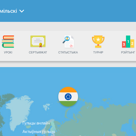
мільскі
УРОКІ
СЕРТЫФІКАТ
СТАТЫСТЫКА
ТУРНІР
РЭЙТЫНГ
Гульцы анлайн
Актыўныя гульцы