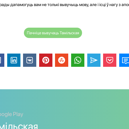
рады дапамогуць вам не толькі вывучыць мову, але і ісці ў нагу з апо
Пачніце вывучаць Тамільская
ogle Play
мільская