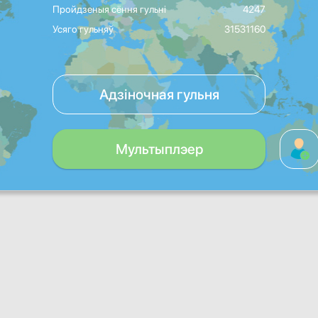
Пройдзеныя сёння гульні
4247
Усяго гульняў
31531160
Адзіночная гульня
Мультыплэер