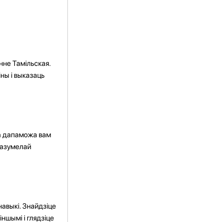
нне Тамільская.
ны і выказаць
та дапаможа вам
разумелай
авыкі. Знайдзіце
ншымі і глядзіце