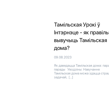
Тамільская Урокі ў
Інтэрнэце - як правіл
вывучыць Тамільская
дома?
09.08.2023
Як даведацца Тамільская дома: пара
парады Уводзіны: Навучанне
Тамільская дома можа здацца стра
задачай, […]