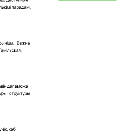
лькімі парадамі,
крыніцы. Важна
Тамільская,
навін дапаможа
ры і структуры
нік, каб