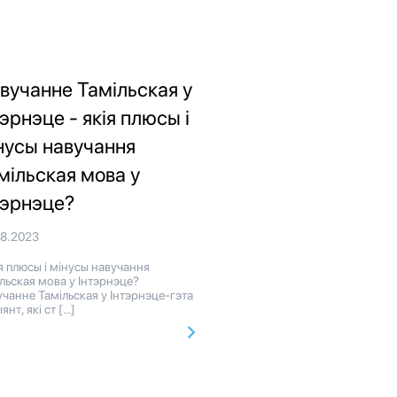
вучанне Тамільская у
тэрнэце - якія плюсы і
нусы навучання
мільская мова у
тэрнэце?
08.2023
 плюсы і мінусы навучання
льская мова у Інтэрнэце?
чанне Тамільская у Інтэрнэце-гэта
янт, які ст […]