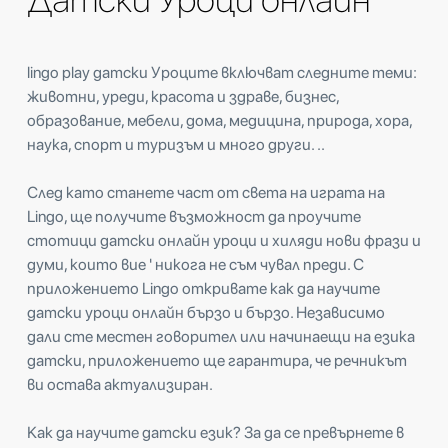
lingo play датски Уроците включват следните теми:
животни, уреди, красота и здраве, бизнес,
образование, мебели, дома, медицина, природа, хора,
наука, спорт и туризъм и много други. ..
След като станете част от света на играта на
Lingo, ще получите възможност да проучите
стотици датски онлайн уроци и хиляди нови фрази и
думи, които вие ' никога не съм чувал преди. С
приложението Lingo откривате как да научите
датски уроци онлайн бързо и бързо. Независимо
дали сте местен говорител или начинаещи на езика
датски, приложението ще гарантира, че речникът
ви остава актуализиран.
Как да научите датски език? За да се превърнете в