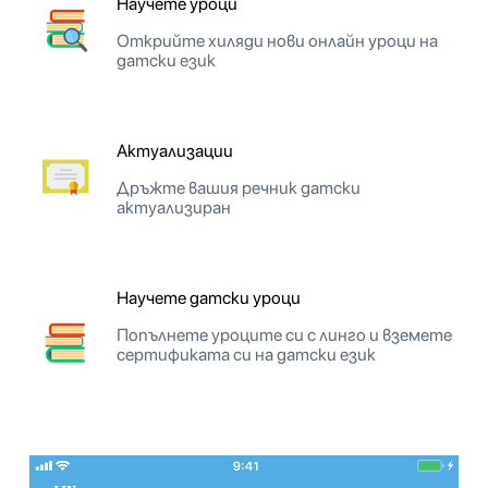
Научете уроци
Открийте хиляди нови онлайн уроци на
датски език
Актуализации
Дръжте вашия речник датски
актуализиран
Научете датски уроци
Попълнете уроците си с линго и вземете
сертификата си на датски език