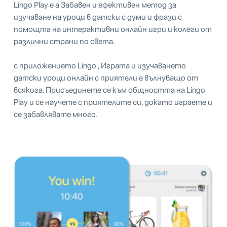
Lingo Play е a Забавен и ефективен метод за
изучаване на уроци в датски с думи и фрази с
помощта на интерактивни онлайн игри и колеги от
различни страни по света.
с приложението Lingo , Играта и изучаването
датски уроци онлайн с приятели е вълнуващо от
всякога. Присъединете се към общността на Lingo
Play и се научете с приятелите си, докато играете и
се забавлявате много.