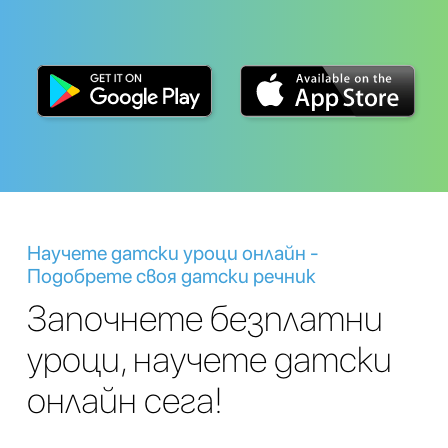
Научете датски уроци онлайн -
Подобрете своя датски речник
Започнете безплатни
уроци, научете датски
онлайн сега!