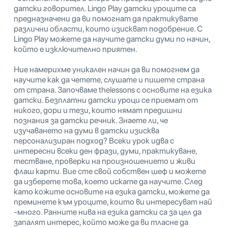
датски говорител. Lingo Play датски уроците са
предназначени да ви помогнат да практикувате
различни области, които изискват подобрение. С
Lingo Play можете да научите датски думи по начин,
който е изключително приятен.
Ние намерихме уникален начин да ви помогнем да
научите как да четете, слушате и пишете страна
от страна. Започваме thelessons с основите на езика
датски. Безплатни датски уроци се приемат от
никого, дори и тези, които нямат предишни
познания за датски речник. Знаете ли, че
изучаването на думи в датски изисква
персонализиран подход? Всеки урок идва с
интересни всеки ден фрази, думи, практикуване,
тестване, проверки на произношението и живи
флаш карти. Вие сте свой собствен шеф и можете
да изберете това, което искате да научите. След
като кожите основите на езика датски, можете да
преминете към уроците, които ви интересуват най
-много. Ранните нива на езика датски са за цел да
запалят интерес, който може да ви тласне да