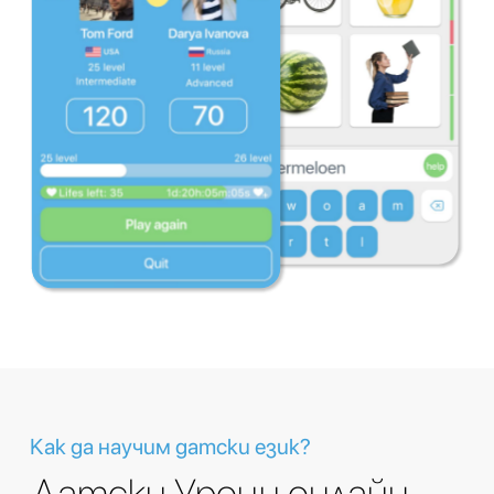
Как да научим датски език?
Датски Уроци онлайн