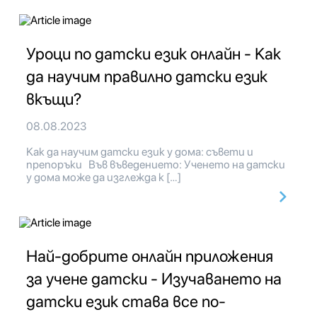
Уроци по датски език онлайн - Как
да научим правилно датски език
вкъщи?
08.08.2023
Как да научим датски език у дома: съвети и
препоръки Във въведението: Ученето на датски
у дома може да изглежда к […]
Най-добрите онлайн приложения
за учене датски - Изучаването на
датски език става все по-