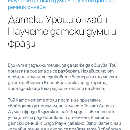
Научете датски думи - научете датски
речник онлайн
Датски Уроци онлайн -
Научете датски думи и
фрази
Езикът е задължителен, за да може да общува. Той
помага на хората да се разберат. Независимо от
това, на моменти езиковите бариери също могат
да се превърнат в основна грижа сред хората,
принадлежащи към различни части на света.
Тъй като четете този пост, ние приемаме
свободата да приемем, че желаете Tolearn Датски
Думи и фрази възможно най -бързо. Повечето от
учащите са разочаровани и отегчени. Ученето
датски речник с Lingo Play е забавно. Започвате с най
-основните неща и скоро се превръщате в свободно