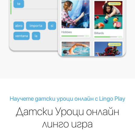
Научете датски уроци онлайн с Lingo Play
Датски Уроци онлайн
линго игра