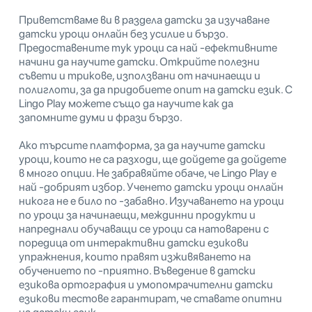
Приветстваме ви в раздела датски за изучаване
датски уроци онлайн без усилие и бързо.
Предоставените тук уроци са най -ефективните
начини да научите датски. Открийте полезни
съвети и трикове, използвани от начинаещи и
полиглоти, за да придобиете опит на датски език. С
Lingo Play можете също да научите как да
запомните думи и фрази бързо.
Ако търсите платформа, за да научите датски
уроци, които не са разходи, ще дойдете да дойдете
в много опции. Не забравяйте обаче, че Lingo Play е
най -добрият избор. Ученето датски уроци онлайн
никога не е било по -забавно. Изучаването на уроци
по уроци за начинаещи, междинни продукти и
напреднали обучаващи се уроци са натоварени с
поредица от интерактивни датски езикови
упражнения, които правят изживяването на
обучението по -приятно. Въведение в датски
езикова ортография и умопомрачителни датски
езикови тестове гарантират, че ставате опитни