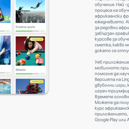
обучение. Най -
процеса на обу
африкаански фра
ежедневието. А
за редовни афр
забързан график
курсове за обуче
сметка, какво м
докато се отпу
Уеб приложениет
мобилното прил
помогне да науч
версията на Lin
двуболни игри,
играч триумфир
вземете основн
Можете да полу
курс африкаанс
приложението, 
Google Play или A