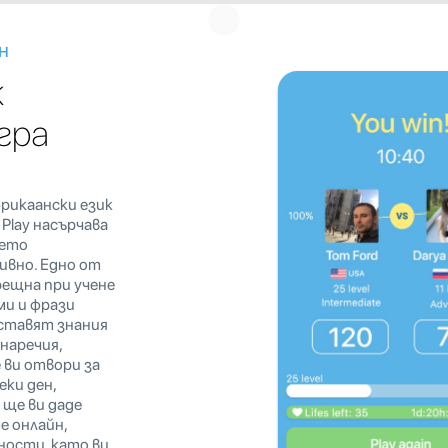
н
к
игра
рикаански език
 Play насърчава
нето
ивно. Едно от
рещна при учене
ми и фрази
оставят знания
наречия,
е ви отвори за
еки ден,
 ще ви даде
е онлайн,
ости, като ви