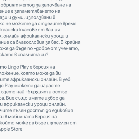
добрият метод за започване на
чение е запаметяването на
зи и думи, използвани в
ко не можете да отделите време
икаански класове от вашия
, онлайн африкаански уроци и
ние са благословия за вас. В крайна
оже да бъде по -добре от ученето,
скате в спалнята си?
о Lingo Play е версия на
ожение, която може да ви
ите африкаански онлайн. В уеб
go Play можете да играете
 където най -бързият и остър
а. Вие също имате избор да
и африкаански уроци онлайн.
чите пълен достъп до езиковия
ки в мобилната версия на
който може да бъде изтеглен от
pple Store.