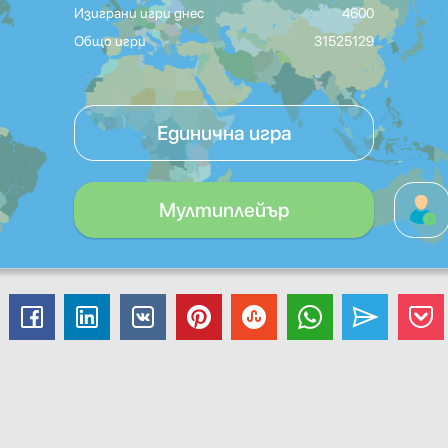
Изиграни игри днес
4600
Общо игри
31525129
Единична игра
Мултиплейър