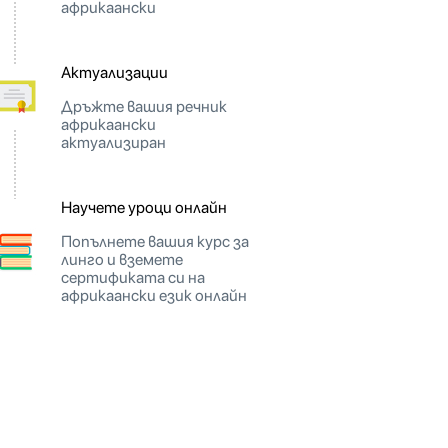
африкаански
Актуализации
Дръжте вашия речник
африкаански
актуализиран
Научете уроци онлайн
Попълнете вашия курс за
линго и вземете
сертификата си на
африкаански език онлайн