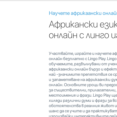
Научете африкаански онлай
Африкански ези
онлайн с линго 
Участвайте, играйте и научете аф
онлайн безплатно с Lingo Play. Lingo
обучаемите, развълнувани от уче
африкаански онлайн бързо и ефект
най -значимите препятствия се с
и запаметяване на африкаански ду
онлайн. Основните уроци ви пред
за съществителни, прилагателни, 
местоимения и фрази. Lingo Play щ
хиляди различни думи и фрази за вс
обстоятелства в реалния живот и
шанс да се учите и да практикуват
използвайки интерактивните дейн