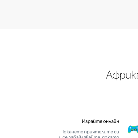
Африка
Играйте онлайн
Поканете приятелите си
и се забавлявайте, докато