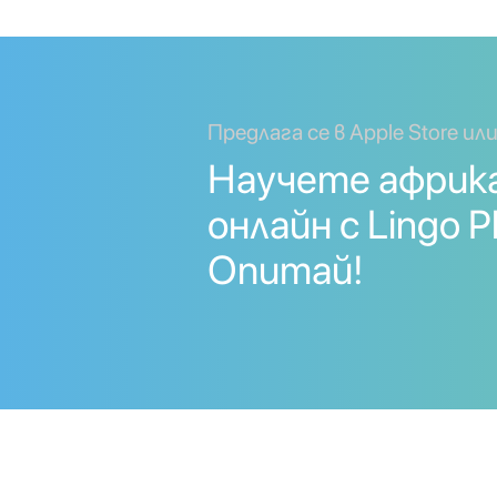
Предлага се в Apple Store или
Научете африк
онлайн с Lingo Pl
Опитай!