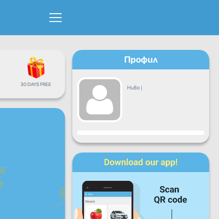
Профил
30 DAYS FREE
Ниво
|
Прогрес
Пон
Вто
Сря
Чет