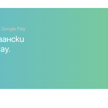
 Google Play
аански
ay.