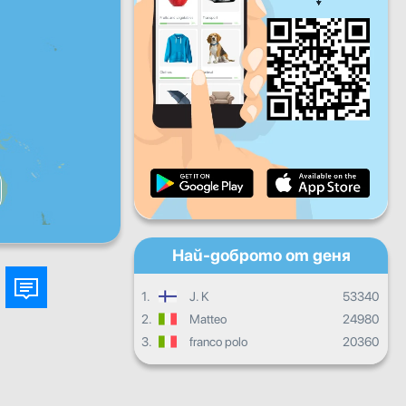
Пет
Съб
Нед
Дневен прогрес
Месечен прогрес
Сертификат
Общ прогрес
Най-доброто от деня
1.
J. K
53340
2.
Matteo
24980
3.
franco polo
20360