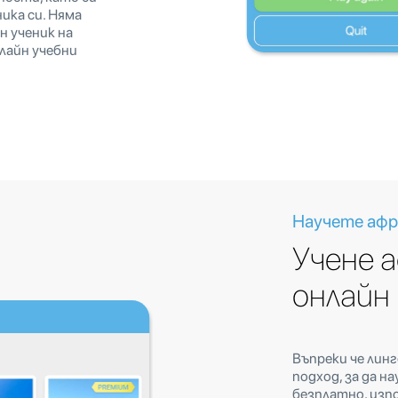
ика си. Няма
н ученик на
нлайн учебни
Научете афр
Учене 
онлайн
Въпреки че лин
подход, за да н
безплатно, изп