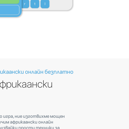
икаански онлайн безплатно
африкаански
го игра, ние изготвихме мощен
аучим африкаански онлайн
олзвайки прости техники за