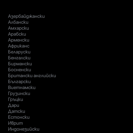
Азербайджански
Албански
Амхарски
Арабски
Арменски
Африканс
Беларуски
Бенгалски
Бирмански
Босненски
Британски английски
Български
Виетнамски
Грузински
Гръцки
Дари
Датски
Естонски
Иврит
Индонезийски