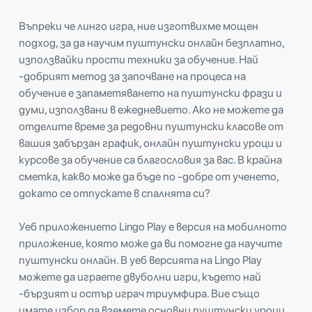
Въпреки че линго игра, ние изготвихме мощен
подход, за да научим пуштунски онлайн безплатно,
използвайки прости техники за обучение. Най
-добрият метод за започване на процеса на
обучение е запаметяването на пуштунски фрази и
думи, използвани в ежедневието. Ако не можете да
отделите време за редовни пуштунски класове от
вашия забързан график, онлайн пуштунски уроци и
курсове за обучение са благословия за вас. В крайна
сметка, какво може да бъде по -добре от ученето,
докато се отпускате в спалнята си?
Уеб приложението Lingo Play е версия на мобилното
приложение, която може да ви помогне да научите
пуштунски онлайн. В уеб версията на Lingo Play
можете да играете двуболни игри, където най
-бързият и остър играч триумфира. Вие също
имате избор да вземете основни пуштунски уроци