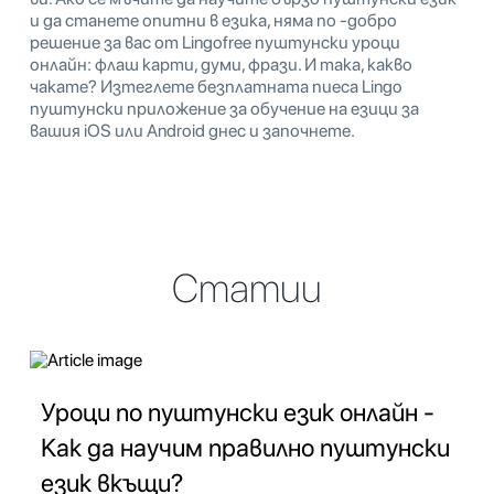
и да станете опитни в езика, няма по -добро
решение за вас от Lingofree пуштунски уроци
онлайн: флаш карти, думи, фрази. И така, какво
чакате? Изтеглете безплатната пиеса Lingo
пуштунски приложение за обучение на езици за
вашия iOS или Android днес и започнете.
Статии
Уроци по пуштунски език онлайн -
Как да научим правилно пуштунски
език вкъщи?