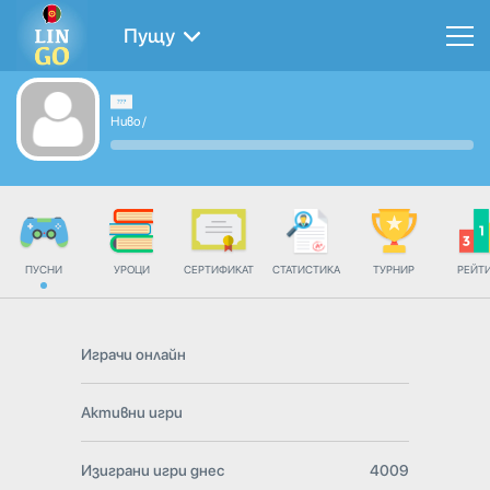
Пущу
Ниво
/
ПУСНИ
УРОЦИ
СЕРТИФИКАТ
СТАТИСТИКА
ТУРНИР
РЕЙТ
Играчи онлайн
Активни игри
Изиграни игри днес
4009