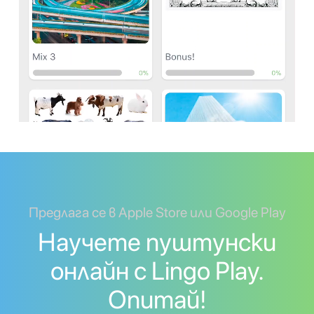
Предлага се в Apple Store или Google Play
Научете пуштунски
онлайн с Lingo Play.
Опитай!