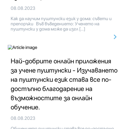
08.08.2023
Как да научим пуштунски език у дома: съвети и
препоръки Във въведението: Ученето на
пуштунски у дома може да изгл […]
Най-добрите онлайн приложения
за учене пуштунски - Изучаването
на пуштунски език става все по-
достъпно благодарение на
възможностите за онлайн
обучение.
08.08.2023
Обучението пуштунски става все по-достъпно