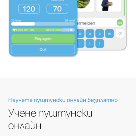
Научете пуштунски онлайн безплатно
Учене пуштунски
онлайн