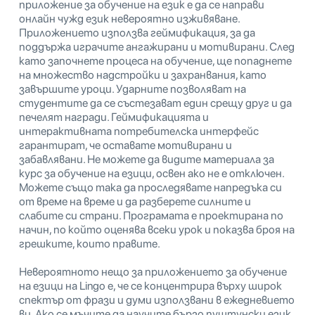
приложение за обучение на език е да се направи
онлайн чужд език невероятно изживяване.
Приложението използва геймификация, за да
поддържа играчите ангажирани и мотивирани. След
като започнете процеса на обучение, ще попаднете
на множество надстройки и захранвания, като
завършите уроци. Ударните позволяват на
студентите да се състезават един срещу друг и да
печелят награди. Геймификацията и
интерактивната потребителска интерфейс
гарантират, че оставате мотивирани и
забавлявани. Не можете да видите материала за
курс за обучение на езици, освен ако не е отключен.
Можете също така да проследявате напредъка си
от време на време и да разберете силните и
слабите си страни. Програмата е проектирана по
начин, по който оценява всеки урок и показва броя на
грешките, които правите.
Невероятното нещо за приложението за обучение
на езици на Lingo е, че се концентрира върху широк
спектър от фрази и думи използвани в ежедневието
ви. Ако се мъчите да научите бързо пуштунски език