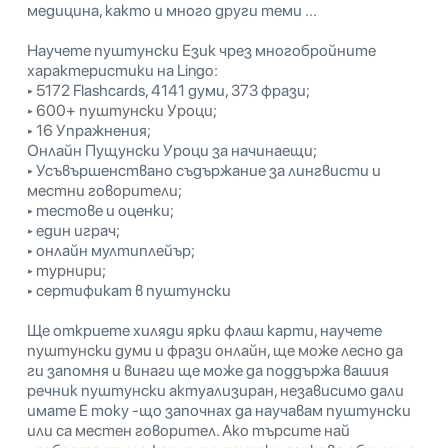
медицина, както и много други теми ...
Научете пуштунски Език чрез многобройните
характеристики на Lingo:
‣ 5172 Flashcards, 4141 думи, 373 фрази;
‣ 600+ пуштунски Уроци;
‣ 16 Упражнения;
Онлайн Пущунски Уроци за начинаещи;
‣ Усъвършенствано съдържание за лингвисти и
местни говорители;
‣ тестове и оценки;
‣ един играч;
‣ онлайн мултиплейър;
‣ турнири;
‣ сертификат в пуштунски
Ще откриете хиляди ярки флаш карти, научете
пуштунски думи и фрази онлайн, ще може лесно да
ги запомня и винаги ще може да поддържа вашия
речник пуштунски актуализиран, независимо дали
имате E току -що започнах да научавам пуштунски
или са местен говорител. Ако търсите най