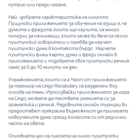
сутрин или преди лягане.
Най -добрата характеристика на лингото
Пущунски приложението за обучение на езици е, че
думите и фразите, които ще научите, са много
полезни за начинаещи, които може би вече са около
пуштунски) говорители и трябва да научат
пуштунски думи в контекста бързо . Научете
пуштунски флаш карти, думи и фрази онлайн в
приложението и подобрете своя пуштунски речник
само за 5 до 10 минути на ден.
Упражненията, които са a Част от приложението
за треньор на Lingo Recabulary са разделени въз
основа на теми. Използвайки приложението за игра
на Lingo, можете да тествате уменията си за
граматика и речник. Редовните онлайн турнири ви
предоставят прекрасна възможност да прилагате
новоучените думи срещу колегите си от различни
части на света.
Основната цел на пиесата на линго пуштунски