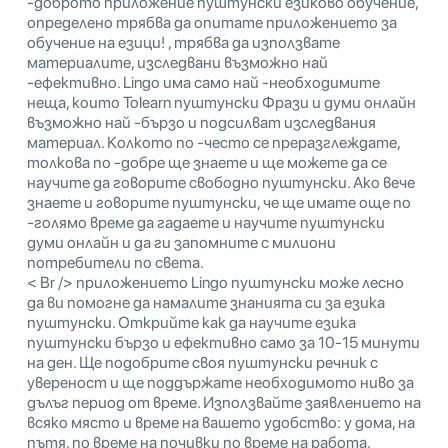
-доброто приложение пуштунски езиково обучение,
определено трябва да опитате приложението за
обучение на езици! , трябва да използвате
материалите, изследвани възможно най
-ефективно. Lingo има само най -необходимите
неща, които Tolearn пуштунски Фрази и думи онлайн
възможно най -бързо и подсилват изследвания
материал. Колкото по -често се преразглеждате,
толкова по -добре ще знаете и ще можете да се
научите да говорите свободно пуштунски. Ако вече
знаете и говорите пуштунски, че ще имате още по
-голямо време да гадаете и научите пуштунски
думи онлайн и да ги запомните с милиони
потребители по света.
< Br /> приложението Lingo пуштунски може лесно
да ви помогне да намалите знанията си за езика
пуштунски. Открийте как да научите езика
пуштунски бързо и ефективно само за 10-15 минути
на ден. Ще подобрите своя пуштунски речник с
увереност и ще поддържате необходимото ниво за
дълъг период от време. Използвайте заявлението на
всяко място и време на вашето удобство: у дома, на
пътя, по време на почивки по време на работа,