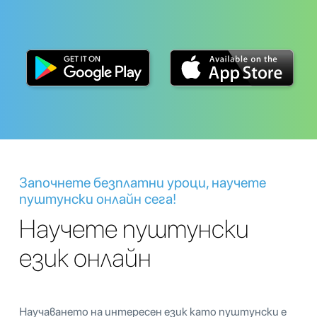
Започнете безплатни уроци, научете
пуштунски онлайн сега!
Научете пуштунски
език онлайн
Научаването на интересен език като пуштунски е