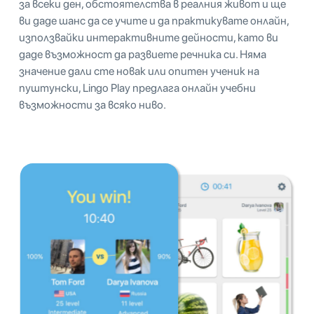
за всеки ден, обстоятелства в реалния живот и ще
ви даде шанс да се учите и да практикувате онлайн,
използвайки интерактивните дейности, като ви
даде възможност да развиете речника си. Няма
значение дали сте новак или опитен ученик на
пуштунски, Lingo Play предлага онлайн учебни
възможности за всяко ниво.