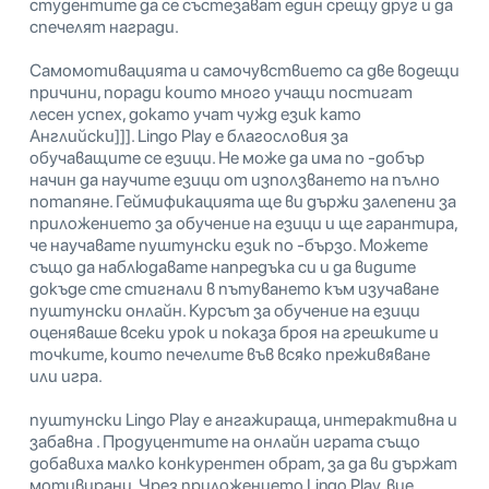
студентите да се състезават един срещу друг и да
спечелят награди.
Самомотивацията и самочувствието са две водещи
причини, поради които много учащи постигат
лесен успех, докато учат чужд език като
Английски]]]. Lingo Play е благословия за
обучаващите се езици. Не може да има по -добър
начин да научите езици от използването на пълно
потапяне. Геймификацията ще ви държи залепени за
приложението за обучение на езици и ще гарантира,
че научавате пуштунски език по -бързо. Можете
също да наблюдавате напредъка си и да видите
докъде сте стигнали в пътуването към изучаване
пуштунски онлайн. Курсът за обучение на езици
оценяваше всеки урок и показа броя на грешките и
точките, които печелите във всяко преживяване
или игра.
пуштунски Lingo Play е ангажираща, интерактивна и
забавна . Продуцентите на онлайн играта също
добавиха малко конкурентен обрат, за да ви държат
мотивирани. Чрез приложението Lingo Play, вие