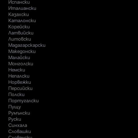
Испански
Италиански
Казахски
Каталонски
Корейски
Латвийски
Литовски
Мадагарскарски
Македонски
Малайски
Монголски
Немски
Непалски
Норвежки
Персийски
Полски
Португалски
Пущу
Румънски
Руски
Синхала
Словашки
Словенски