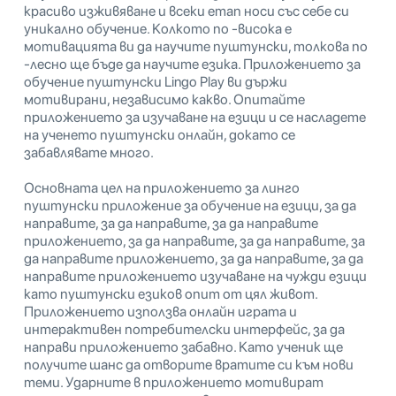
красиво изживяване и всеки етап носи със себе си
уникално обучение. Колкото по -висока е
мотивацията ви да научите пуштунски, толкова по
-лесно ще бъде да научите езика. Приложението за
обучение пуштунски Lingo Play ви държи
мотивирани, независимо какво. Опитайте
приложението за изучаване на езици и се насладете
на ученето пуштунски онлайн, докато се
забавлявате много.
Основната цел на приложението за линго
пуштунски приложение за обучение на езици, за да
направите, за да направите, за да направите
приложението, за да направите, за да направите, за
да направите приложението, за да направите, за да
направите приложението изучаване на чужди езици
като пуштунски езиков опит от цял ​​живот.
Приложението използва онлайн играта и
интерактивен потребителски интерфейс, за да
направи приложението забавно. Като ученик ще
получите шанс да отворите вратите си към нови
теми. Ударните в приложението мотивират