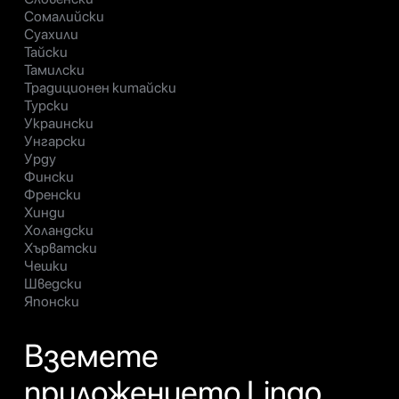
Сомалийски
Суахили
Тайски
Тамилски
Традиционен китайски
Турски
Украински
Унгарски
Урду
Фински
Френски
Хинди
Холандски
Хърватски
Чешки
Шведски
Японски
Вземете
приложението Lingo