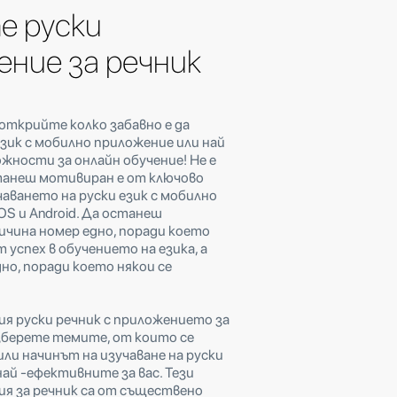
е руски
ение за речник
открийте колко забавно е да
език с мобилно приложение или най
жности за онлайн обучение! Не е
станеш мотивиран е от ключово
чаването на руски език с мобилно
OS и Android. Да останеш
ичина номер едно, поради което
 успех в обучението на езика, а
но, поради което някои се
я руски речник с приложението за
Изберете темите, от които се
ли начинът на изучаване на руски
най -ефективните за вас. Тези
ия за речник са от съществено