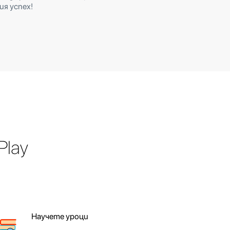
ия успех!
Play
Научете уроци