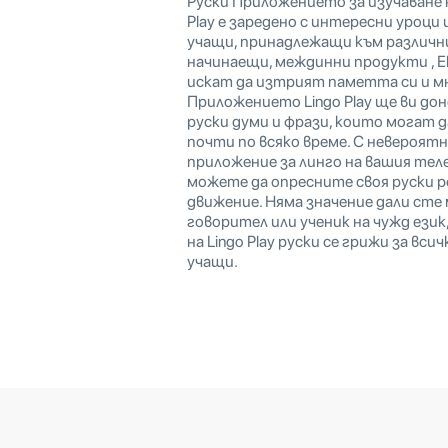
Руски Приложението за изучаване н
Play е заредено с интересни уроци 
учащи, принадлежащи към различни
начинаещи, междинни продукти , 
искат да изтрият паметта си и мн
Приложението Lingo Play ще ви дон
руски думи и фрази, които могат 
почти по всяко време. С невероят
приложение за линго на вашия тел
можете да опресните своя руски р
движение. Няма значение дали сте
говорител или ученик на чужд език
на Lingo Play руски се грижи за вси
учащи.