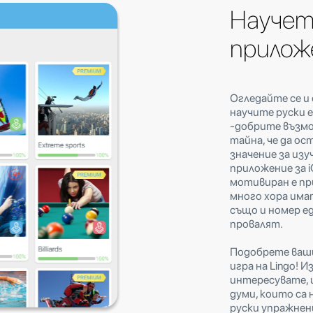
Научет
прилож
Огледайте се и 
научите руски 
-добрите възмо
тайна, че да о
значение за изу
приложение за i
мотивиран е пр
много хора имат
също и номер ед
провалят.
Подобрете ваши
игра на Lingo! 
интересувате, и
думи, които са 
руски упражнен