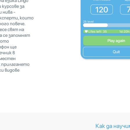
а езика Lingo
и курсове за
 нива -
Експерти, които
ого повече.
есе свят на
да се запомнят
ното
ефон ще
ечник в
 местен
, прилагането
чки видове
Как да научи