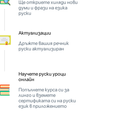
Ще откриете хиляди нови
думи и фрази на езика
руски
Актуализации
Дръжте вашия речник
руски актуализиран
Научете руски уроци
онлайн
Попълнете курса си за
линго и вземете
сертификата си на руски
език в приложението