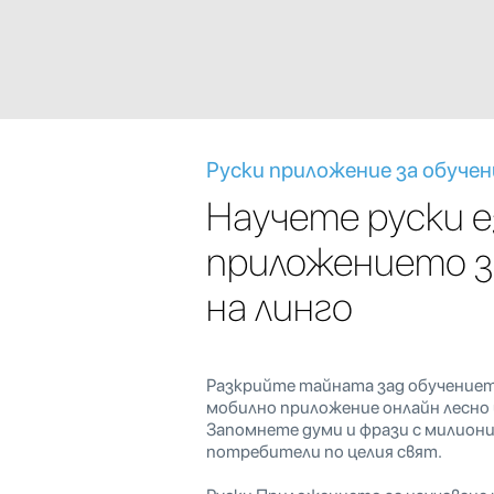
Руски приложение за обучен
Научете руски е
приложението з
на линго
Разкрийте тайната зад обучението
мобилно приложение онлайн лесно 
Запомнете думи и фрази с милио
потребители по целия свят.