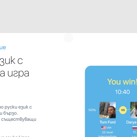
ие
зик с
а игра
 руски език с
и бързо.
ни съществуващи