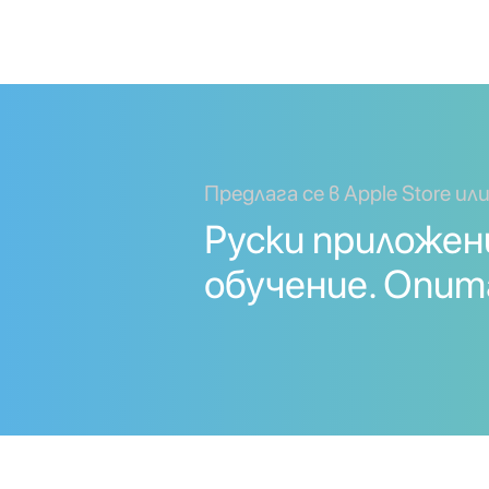
Предлага се в Apple Store или
Руски приложен
обучение. Опит