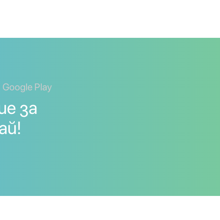
 Google Play
ие за
ай!