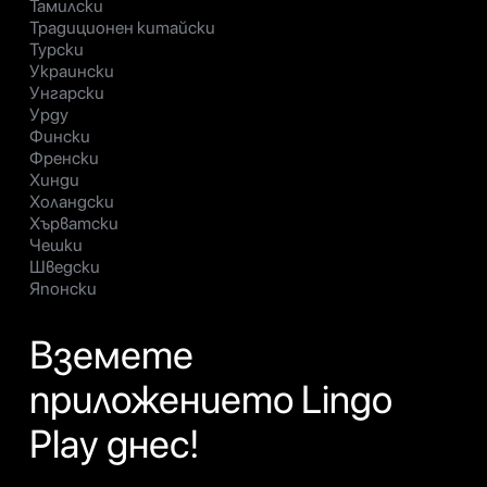
Тамилски
Традиционен китайски
Турски
Украински
Унгарски
Урду
Фински
Френски
Хинди
Холандски
Хърватски
Чешки
Шведски
Японски
Вземете
приложението Lingo
Play днес!