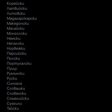
Корейски
Латвийски
Литовски
Мадагарскарски
Македонски
Малайски
Монголски
Немски
Непалски
Норвежки
Персийски
Полски
Португалски
Пущу
Румънски
Руски
Синхала
Словашки
Словенски
Сомалийски
Суахили
Тайски