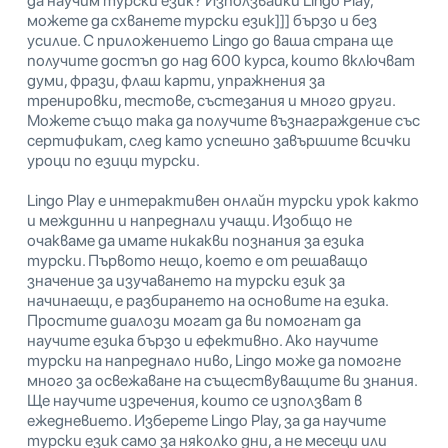
да научим турски език? Използвайки Lingo Play,
можете да схванете турски език]]] бързо и без
усилие. С приложението Lingo до ваша страна ще
получите достъп до над 600 курса, които включват
думи, фрази, флаш карти, упражнения за
тренировки, тестове, състезания и много други.
Можете също така да получите възнаграждение със
сертификат, след като успешно завършите всички
уроци по езици турски.
Lingo Play е интерактивен онлайн турски урок както
и междинни и напреднали учащи. Изобщо не
очакваме да имате никакви познания за езика
турски. Първото нещо, което е от решаващо
значение за изучаването на турски език за
начинаещи, е разбирането на основите на езика.
Простите диалози могат да ви помогнат да
научите езика бързо и ефективно. Ако научите
турски на напреднало ниво, Lingo може да помогне
много за освежаване на съществуващите ви знания.
Ще научите изречения, които се използват в
ежедневието. Изберете Lingo Play, за да научите
турски език само за няколко дни, а не месеци или