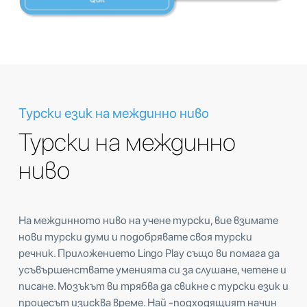
Турски език на междинно ниво
Турски на междинно
ниво
На междинното ниво на учене турски, вие взимате
нови турски думи и подобрявате своя турски
речник. Приложението Lingo Play също ви помага да
усъвършенствате уменията си за слушане, четене и
писане. Мозъкът ви трябва да свикне с турски език и
процесът изисква време. Най -подходящият начин