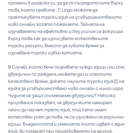
промени в графика си, за да се съсредоточите върху
това, което правите . С Lingo можете да
практикувате турски език на усъвършенстваното
ниво онлайн, когато пожелаете. Тайната на
изучаването на ефективно и без усилие се фокусира
върху това как да използвате естествените
турски ресурси, вместо да губите време за
изучаване турски извън кутията.
В Случай, който вече познавате чужди езици или сте
двуезични по раждане, можете да си спестите
качествено време, докато научите турски език]]] на
езика за усъвършенствано ниво онлайн с линго игра.
Чудите се защо споменахме двуезични? Няколко
проучвания показват, че двуезичките намират
лесно да научат трети език, тъй като имат
естествен усет за това, че са изложени на различни
езици. Владеността и уменията, които идват с един
език, ви помагат при придобиването на другия.