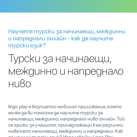
Научете турски за начинаещи, междинни
и напреднали онлайн - как да научите
турски език?
Турски за начинаещи,
междинно и напреднало
ниво
lingo play е безплатно мобилно приложение, което
може да ви помогне да научите турски за
начинаещи, междинно, напреднало ниво онлайн. Той
се грижи за учащите, принадлежащи към различни
нива като начинаещи, междинни и напреднали. Как