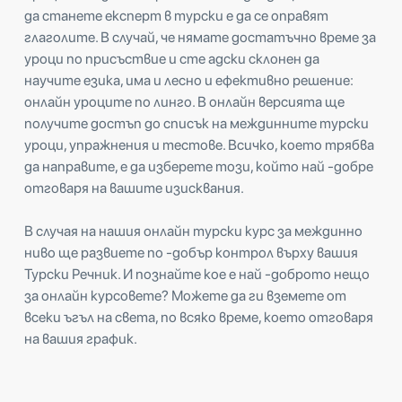
да станете експерт в турски е да се оправят
глаголите. В случай, че нямате достатъчно време за
уроци по присъствие и сте адски склонен да
научите езика, има и лесно и ефективно решение:
онлайн уроците по линго. В онлайн версията ще
получите достъп до списък на междинните турски
уроци, упражнения и тестове. Всичко, което трябва
да направите, е да изберете този, който най -добре
отговаря на вашите изисквания.
В случая на нашия онлайн турски курс за междинно
ниво ще развиете по -добър контрол върху вашия
Турски Речник. И познайте кое е най -доброто нещо
за онлайн курсовете? Можете да ги вземете от
всеки ъгъл на света, по всяко време, което отговаря
на вашия график.