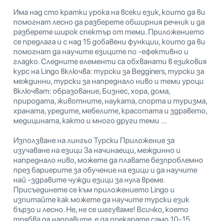
Има над сто кратки урока на всеки език, които да ви
помогнат лесно да разберете обширния речник и да
разберете широк спектър от теми. Приложението
се предлага и с над 15 добавени функции, които да ви
помогнат да научите езиците по -ефективно и
гладко. Следните елементи са обхванати в езиковия
курс на Lingo включва: турски за Begginers, турски за
междинни, турски за напреднало ниво и теми уроци
включват: образование, Бизнес, хора, дома,
природата, животните, науката, спорта и туризма,
храната, уредите, мебелите, красотата и здравето,
медицината, както и много други теми ...
Използване на лингьо Турски Приложение за
изучаване на езици За начинаещи, междинно и
напреднало ниво, можете да плавате безпроблемно
през бариерите за обучение на езици и да научите
най -здравите чужди езици за нула време.
Присъединете се към приложението Lingo и
изпитайте как можете да научите турски език
бързо и лесно. Не, не се шегуваме! Всичко, което
трябва да направите, е да прекарате само 10-15