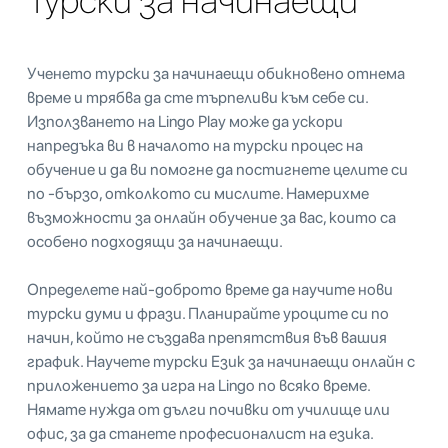
Турски за начинаещи
Ученето турски за начинаещи обикновено отнема
време и трябва да сте търпеливи към себе си.
Използването на Lingo Play може да ускори
напредъка ви в началото на турски процес на
обучение и да ви помогне да постигнете целите си
по -бързо, отколкото си мислите. Намерихме
възможности за онлайн обучение за вас, които са
особено подходящи за начинаещи.
Определете най-доброто време да научите нови
турски думи и фрази. Планирайте уроците си по
начин, който не създава препятствия във вашия
график. Научете турски Език за начинаещи онлайн с
приложението за игра на Lingo по всяко време.
Нямате нужда от дълги почивки от училище или
офис, за да станете професионалист на езика.