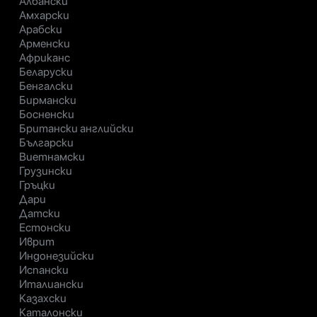
Албански
Амхарски
Арабски
Арменски
Африканс
Беларуски
Бенгалски
Бирмански
Босненски
Британски английски
Български
Виетнамски
Грузински
Гръцки
Дари
Датски
Естонски
Иврит
Индонезийски
Испански
Италиански
Казахски
Каталонски