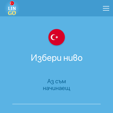
Избери ниво
Аз съм
начинаещ