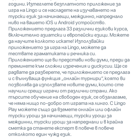
години. Изтеглете безплатното приложение за
игра на Lingo и се насладете на изучаването на
турски език за начинаещи, междинно, напреднало
ниво на вашето iOS и Android устройство.
Приложението предлага 33 различни езикови курса,
включително азиатски и европейски езици. Можете
да научите колкото искате! Използвайки
приложението за игра на Lingo, можете да
тествате граматиката и речника си.
Приложението ще ви представи нови думи, преди да
преминете към сложни изречения и дискусии. Ще се
радвате да разберете, че приложението се предлага
и с вълнуваща функция „онлайн турнири“, която ви
позволява да използвате новите думи, които сте
научили срещу играчи от различни страни. Ако
търсите обучение на свободен език, се обзалагаме,
че няма нищо по-добро от играта на линго. С Lingo
Play можете също да вземете онлайн или офлайн
турски уроци за начинаещи, турски уроци за
междинни, турски уроци за напреднали и в крайна
сметка да станете експерт в повече в повече
отколкото един чужд език.