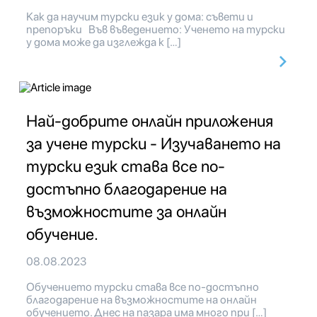
Как да научим турски език у дома: съвети и
препоръки Във въведението: Ученето на турски
у дома може да изглежда к […]
Най-добрите онлайн приложения
за учене турски - Изучаването на
турски език става все по-
достъпно благодарение на
възможностите за онлайн
обучение.
08.08.2023
Обучението турски става все по-достъпно
благодарение на възможностите на онлайн
обучението. Днес на пазара има много при […]