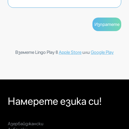
Вземете Lingo Play в
Apple Store
или
Google Play
Намерете езика си!
Азербайджански