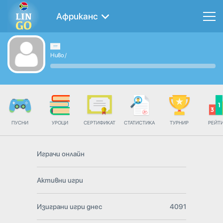
Африканс
Ниво
/
ПУСНИ
УРОЦИ
СЕРТИФИКАТ
СТАТИСТИКА
ТУРНИР
РЕЙТ
Играчи онлайн
Активни игри
Изиграни игри днес
4091