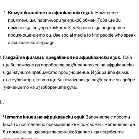
Комуникирайте на африкаански език.
Намерете
приятели или партньори за езиков обмен. Това ще ви
помогне да се упражнявате в говорене и да подобрите
произношението си. Use social media to find people who speak
африкаански language.
Гледайте филми и предавания на африкаански език.
Това
ще ви помогне да подобрите разбирането си на африкаански
и да научите правилното произношение. Избирайте филми
със субтитри, които ще ви помогнат да разберете по-добре
значението на изговорените думи.
.
Четете книги на африкаански език.
Започнете с прости
книги и постепенно преминете към по-сложни. Четенето ще
ви помогне да изградите речников запас и да подобрите