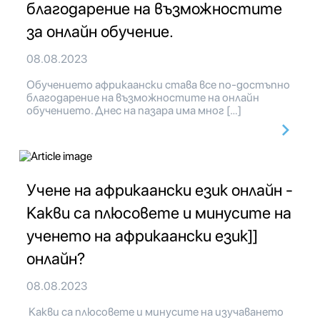
благодарение на възможностите
за онлайн обучение.
08.08.2023
Обучението африкаански става все по-достъпно
благодарение на възможностите на онлайн
обучението. Днес на пазара има мног […]
Учене на африкаански език онлайн -
Какви са плюсовете и минусите на
ученето на африкаански език]]
онлайн?
08.08.2023
Какви са плюсовете и минусите на изучаването