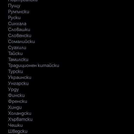
Пущу
Румънски
Руски
Синхала
Словашки
Словенски
Сомалийски
Суахили
Тайски
Тамилски
Традиционен китайски
Турски
Украински
Унгарски
Урду
Фински
Френски
Хинди
Холандски
Хърватски
Чешки
Шведски