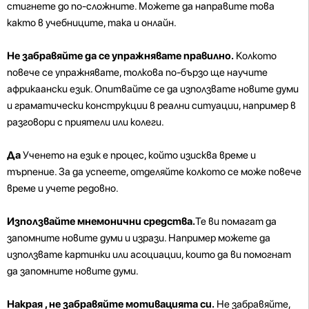
стигнете до по-сложните. Можете да направите това
както в учебниците, така и онлайн.
Не забравяйте да се упражнявате правилно.
Колкото
повече се упражнявате, толкова по-бързо ще научите
африкаански език. Опитвайте се да използвате новите думи
и граматически конструкции в реални ситуации, например в
разговори с приятели или колеги.
Да
Ученето на език е процес, който изисква време и
търпение. За да успеете, отделяйте колкото се може повече
време и учете редовно.
Използвайте мнемонични средства.
Те ви помагат да
запомните новите думи и изрази. Например можете да
използвате картинки или асоциации, които да ви помогнат
да запомните новите думи.
Накрая , не забравяйте мотивацията си.
Не забравяйте,