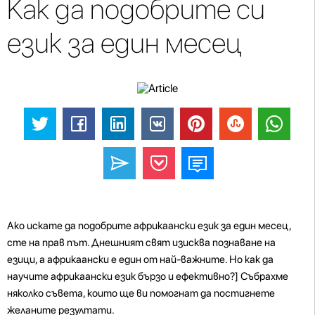
Как да подобрите си
език за един месец
Ако искате да подобрите африкаански език за един месец,
сте на прав път. Днешният свят изисква познаване на
езици, а африкаански е един от най-важните. Но как да
научите африкаански език бързо и ефективно?] Събрахме
няколко съвета, които ще ви помогнат да постигнете
желаните резултати.