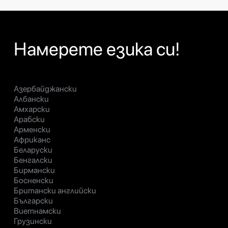
Намерете езика си!
Азербайджански
Албански
Амхарски
Арабски
Арменски
Африканс
Беларуски
Бенгалски
Бирмански
Босненски
Британски английски
Български
Виетнамски
Грузински