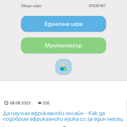
Общо игри
31530167
Единична игра
Мултиплейър
08.08.2023
226
Да научим африкаански онлайн - Как да
подобрим африкаански езика си за един месец