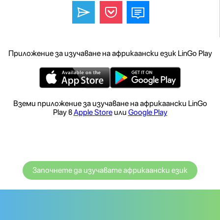
Приложение за изучаване на африкаански език LinGo Play
Вземи приложение за изучаване на африкаански LinGo
Play в
Apple Store
или
Google Play
Започнете да изучавате африкаански език