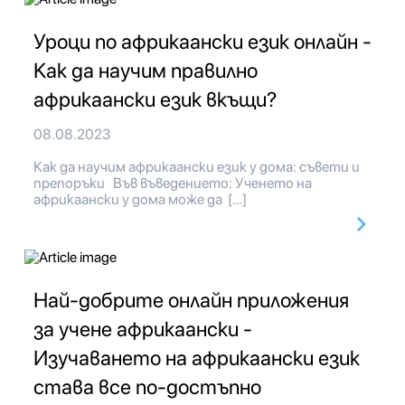
Уроци по африкаански език онлайн -
Как да научим правилно
африкаански език вкъщи?
08.08.2023
Как да научим африкаански език у дома: съвети и
препоръки Във въведението: Ученето на
африкаански у дома може да […]
Най-добрите онлайн приложения
за учене африкаански -
Изучаването на африкаански език
става все по-достъпно