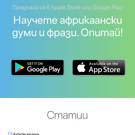
Предлага се в Apple Store или Google Play
Научете африкаански
думи и фрази. Опитай!
Статии