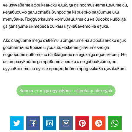
че изучавате африкаански език, за да постигнете целите си,
независимо дали става въпрос за кариерно развитие или
пътуване. Поддържайте мотивацията си на високо ниво, за
да запазите интереса си към изучаването на езика.
Ако следвате тези съвети и отделите на африкаански език
достатъчно време и усилия, можете значително да
подобрите нивото си на владеене на езика за един месец. Не
се страхувайте да правите грешки и не забравяйте, че
изучаването на език е процес, който продължава цял живот.
Започнете да изучавате африкаански език