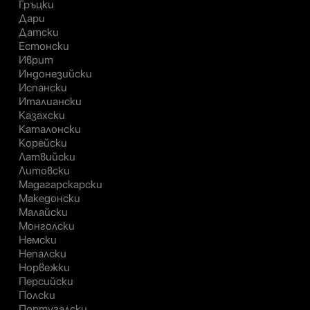
Гръцки
Дари
Датски
Естонски
Иврит
Индонезийски
Испански
Италиански
Казахски
Каталонски
Корейски
Латвийски
Литовски
Мадагарскарски
Македонски
Малайски
Монголски
Немски
Непалски
Норвежки
Персийски
Полски
Португалски