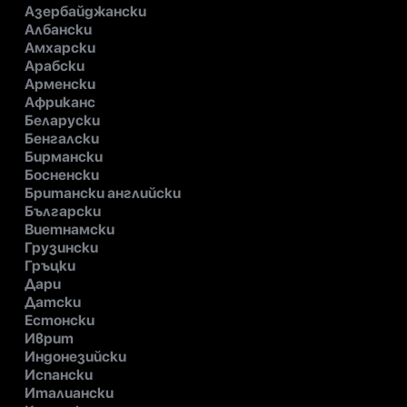
Азербайджански
Албански
Амхарски
Арабски
Арменски
Африканс
Беларуски
Бенгалски
Бирмански
Босненски
Британски английски
Български
Виетнамски
Грузински
Гръцки
Дари
Датски
Естонски
Иврит
Индонезийски
Испански
Италиански