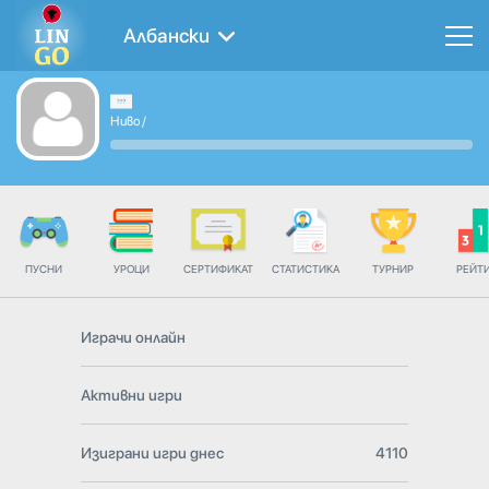
Албански
Ниво
/
ПУСНИ
УРОЦИ
СЕРТИФИКАТ
СТАТИСТИКА
ТУРНИР
РЕЙТ
Играчи онлайн
Активни игри
Изиграни игри днес
4110