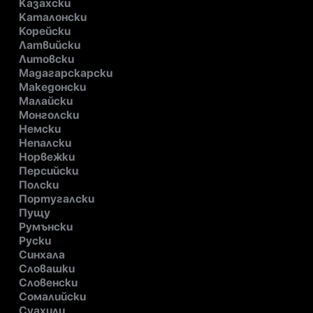
Казахски
Каталонски
Корейски
Латвийски
Литовски
Мадагарскарски
Македонски
Малайски
Монголски
Немски
Непалски
Норвежки
Персийски
Полски
Португалски
Пущу
Румънски
Руски
Синхала
Словашки
Словенски
Сомалийски
Суахили