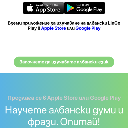
Вземи приложение за изучаване на албански LinGo
Play в
Apple Store
или
Google Play
Започнете да изучавате албански език
Предлага се в Apple Store или Google Play
Научете албански думи и
фрази. Опитай!