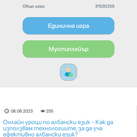
Общо игри
31530255
Единична игра
Мултиплейър
08.08.2023
255
Онлайн уроци по албански език - Как да
използвам технологиите, за да уча
ефективно албански език?