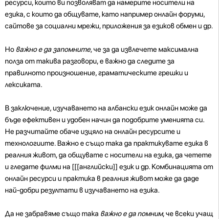
ресурси, които ви позволяват да намерите носители на
езика, с които да общувате, като например онлайн форуми,
сайтове за социални мрежи, приложения за езиков обмен и др.
Но
важно е да запомните
, че за да извлечете максимална
полза от такива разговори, е важно да следите за
правилното произношение, граматическите грешки и
лексиката.
В заключение, изучаването на албански език онлайн може да
бъде ефективен и удобен начин да подобрите уменията си.
Не разчитайте обаче изцяло на онлайн ресурсите и
технологиите. Важно е също така да практикувате езика в
реалния живот, да общувате с носители на езика, да четете
и гледате филми на [[[английски]] език и др. Комбинацията от
онлайн ресурси и практика в реалния живот може да даде
най-добри резултати в изучаването на езика.
Да не забравяме също така
важно е да помним
, че всеки учащ