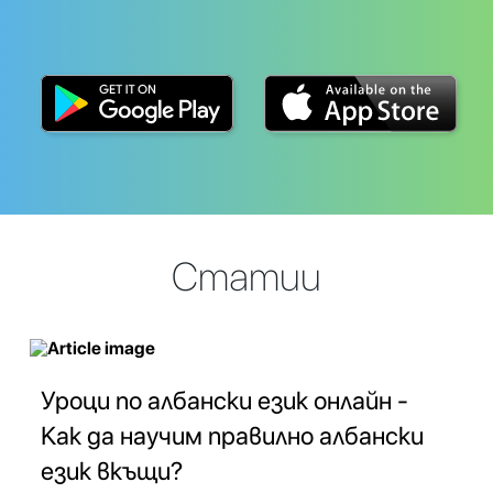
Статии
Уроци по албански език онлайн -
Как да научим правилно албански
език вкъщи?