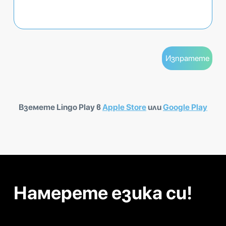
Вземете Lingo Play в
Apple Store
или
Google Play
Намерете езика си!