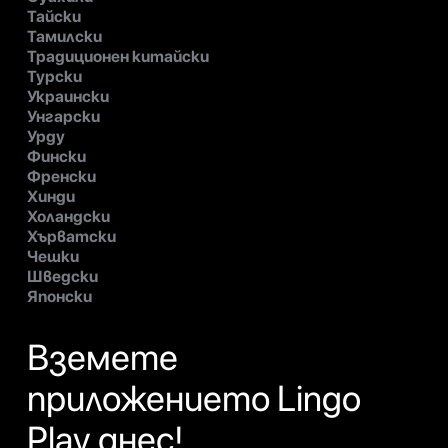
Тайски
Тамилски
Традиционен китайски
Турски
Украински
Унгарски
Урду
Фински
Френски
Хинди
Холандски
Хърватски
Чешки
Шведски
Японски
Вземете
приложението Lingo
Play днес!