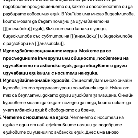
подобрите произношението си, както и способността си да
разбирате говоримия език. В YouTube има много видеоклипове,
които могат да бъдат полезни за изучаването на
[[[английски]] език], включително канали с уроци,
видеоклипове със субтитри на [[[английски]] и видеоклипове
с разговори на [[[английски]].
Използвайте социалните медии. Можете да се
присъедините към групи или общности, посветени на
изучаването на албански език, за да общувате с други
изучаващи езика или с носители на езика.
Използвайте онлайн курсове.
Съществуват много онлайн
курсове, които предлагат уроци по албански език. Някои от
тях са безплатни, докато други изискват заплащане. Онлайн
курсовете могат да бъдат полезни за тези, които искат да
учат албански език в свободното си време.
Четете с носители на езика.
Четенето с носители на
езика е един от най-ефективните начини да подобрите
езиковите си умения по албански език. Днес има много