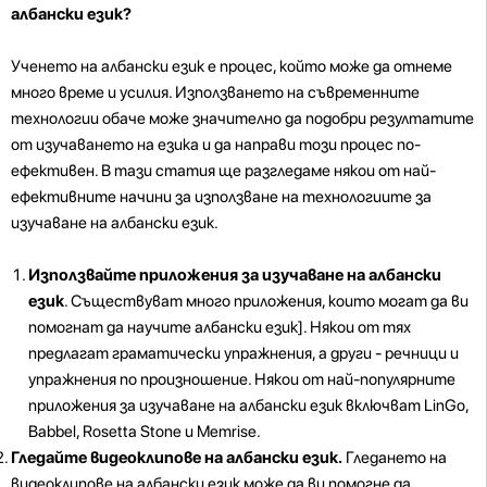
албански език?
Ученето на албански език е процес, който може да отнеме
много време и усилия. Използването на съвременните
технологии обаче може значително да подобри резултатите
от изучаването на езика и да направи този процес по-
ефективен. В тази статия ще разгледаме някои от най-
ефективните начини за използване на технологиите за
изучаване на албански език.
Използвайте приложения за изучаване на албански
език
. Съществуват много приложения, които могат да ви
помогнат да научите албански език]. Някои от тях
предлагат граматически упражнения, а други - речници и
упражнения по произношение. Някои от най-популярните
приложения за изучаване на албански език включват LinGo,
Babbel, Rosetta Stone и Memrise.
Гледайте видеоклипове на албански език.
Гледането на
видеоклипове на албански език може да ви помогне да