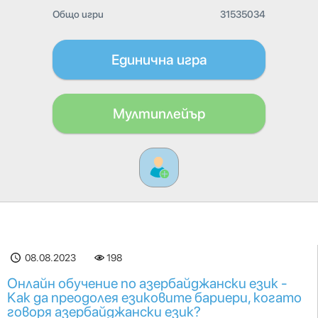
Общо игри
31535034
Единична игра
Мултиплейър
08.08.2023
198
Онлайн обучение по азербайджански език -
Как да преодолея езиковите бариери, когато
говоря азербайджански език?