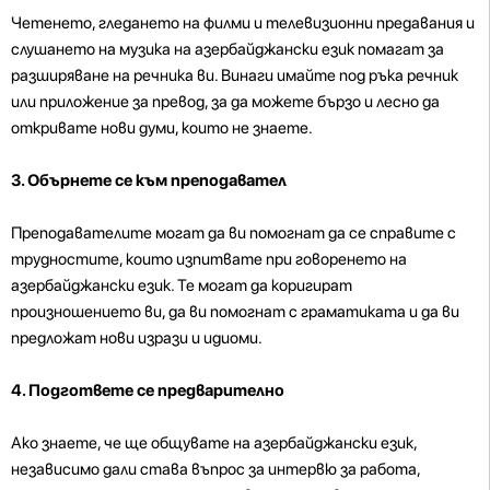
Четенето, гледането на филми и телевизионни предавания и
слушането на музика на азербайджански език помагат за
разширяване на речника ви. Винаги имайте под ръка речник
или приложение за превод, за да можете бързо и лесно да
откривате нови думи, които не знаете.
3. Обърнете се към преподавател
Преподавателите могат да ви помогнат да се справите с
трудностите, които изпитвате при говоренето на
азербайджански език. Те могат да коригират
произношението ви, да ви помогнат с граматиката и да ви
предложат нови изрази и идиоми.
4. Подгответе се предварително
Ако знаете, че ще общувате на азербайджански език,
независимо дали става въпрос за интервю за работа,