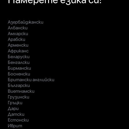
Азербайджански
Албански
Амхарски
Арабски
Арменски
Африканс
Беларуски
Бенгалски
Бирмански
Босненски
Британски английски
Български
Виетнамски
Грузински
Гръцки
Дари
Датски
Естонски
Иврит