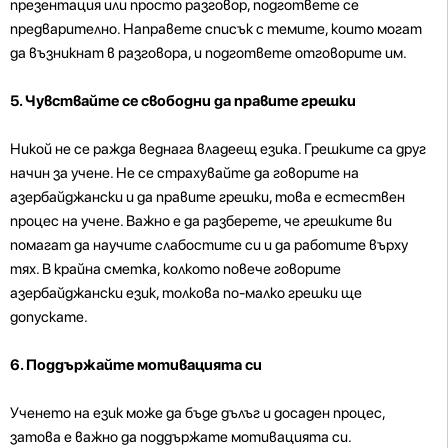
презентация или просто разговор, подгответе се
предварително. Направете списък с темите, които могат
да възникнат в разговора, и подгответе отговорите им.
5. Чувствайте се свободни да правите грешки
Никой не се ражда веднага владеещ езика. Грешките са друг
начин за учене. Не се страхувайте да говорите на
азербайджански и да правите грешки, това е естествен
процес на учене. Важно е да разберете, че грешките ви
помагат да научите слабостите си и да работите върху
тях. В крайна сметка, колкото повече говорите
азербайджански език, толкова по-малко грешки ще
допускате.
6. Поддържайте мотивацията си
Ученето на език може да бъде дълъг и досаден процес,
затова е важно да поддържате мотивацията си.