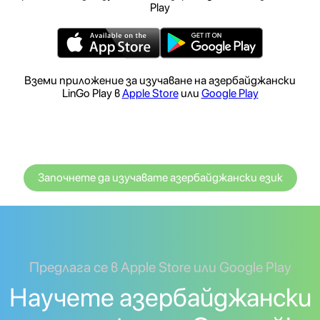
Play
Вземи приложение за изучаване на азербайджански
LinGo Play в
Apple Store
или
Google Play
Започнете да изучавате азербайджански език
Предлага се в Apple Store или Google Play
Научете азербайджански