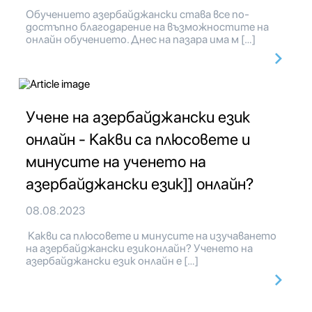
Обучението азербайджански става все по-
достъпно благодарение на възможностите на
онлайн обучението. Днес на пазара има м […]
Учене на азербайджански език
онлайн - Какви са плюсовете и
минусите на ученето на
азербайджански език]] онлайн?
08.08.2023
Какви са плюсовете и минусите на изучаването
на азербайджански езиконлайн? Ученето на
азербайджански език онлайн е […]