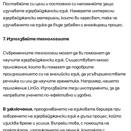
Поставяйте си цели и постоянно си напомняйте защо
изучавате азербайджански език. Намерете интересни
азербайджански материали, които ви харесват, така че
изучаването на езика да бъде забавен и ангажиращ процес.
7. Използвайте технологиите
Съвременните технологии могат да ви помогнат да
научите азербайджански език. Съществуват много
приложения, които ви помагат да подобрите
произношението си на английски език, да усъвършенствате
речника си или да научите граматика. Например, нашето
приложение LinGo. Използвайте тези инструменти, за да
направите ученето по-ефективно и удобно.
В заключение
, преодоляването на езиковата бариера при
говоренето на азербайджански език е дълъг процес, който
изисква време и усилия. Въпреки това, с помощта на
практиката, изграждането на речник, контакта с