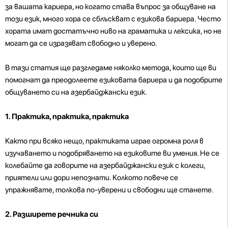
за вашата кариера, но когато става въпрос за общуване на
този език, много хора се сблъскват с езикова бариера. Често
хората имат достатъчно ниво на граматика и лексика, но не
могат да се изразяват свободно и уверено.
В тази статия ще разгледаме няколко метода, които ще ви
помогнат да преодолеете езиковата бариера и да подобрите
общуването си на азербайджански език.
1. Практика, практика, практика
Както при всяко нещо, практиката играе огромна роля в
изучаването и подобряването на езиковите ви умения. Не се
колебайте да говорите на азербайджански език с колеги,
приятели или дори непознати. Колкото повече се
упражнявате, толкова по-уверени и свободни ще станете.
2. Разширете речника си