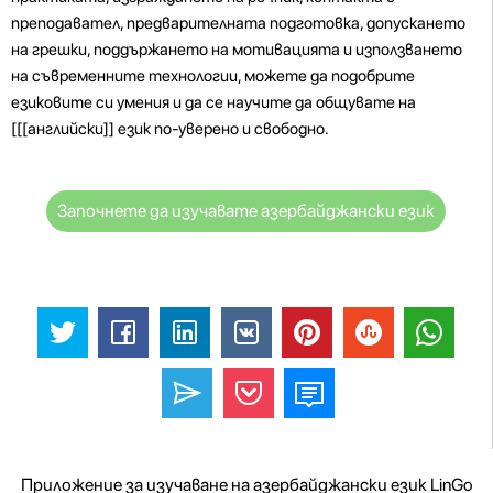
преподавател, предварителната подготовка, допускането
на грешки, поддържането на мотивацията и използването
на съвременните технологии, можете да подобрите
езиковите си умения и да се научите да общувате на
[[[английски]] език по-уверено и свободно.
Започнете да изучавате азербайджански език
Приложение за изучаване на азербайджански език LinGo