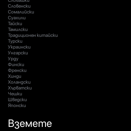
Словашки
Словенски
Сомалийски
Суахили
Тайски
Тамилски
Традиционен китайски
Турски
Украински
Унгарски
Урду
Фински
Френски
Хинди
Холандски
Хърватски
Чешки
Шведски
Японски
Вземете