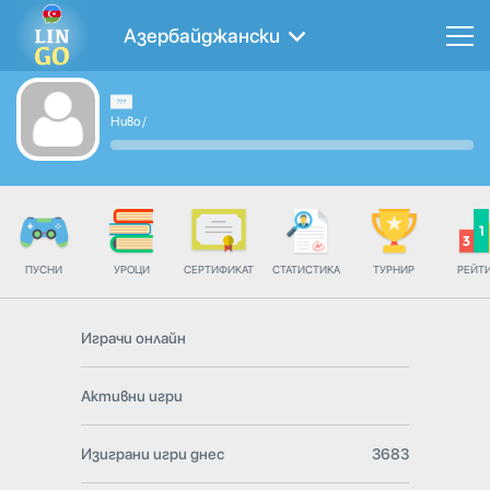
Азербайджански
Ниво
/
ПУСНИ
УРОЦИ
СЕРТИФИКАТ
СТАТИСТИКА
ТУРНИР
РЕЙТ
Играчи онлайн
Активни игри
Изиграни игри днес
3683