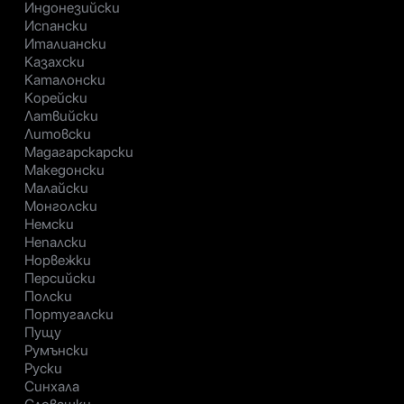
Индонезийски
Испански
Италиански
Казахски
Каталонски
Корейски
Латвийски
Литовски
Мадагарскарски
Македонски
Малайски
Монголски
Немски
Непалски
Норвежки
Персийски
Полски
Португалски
Пущу
Румънски
Руски
Синхала