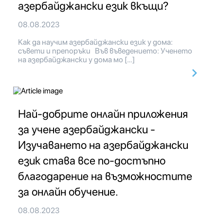
азербайджански език вкъщи?
08.08.2023
Как да научим азербайджански език у дома:
съвети и препоръки Във въведението: Ученето
на азербайджански у дома мо […]
Най-добрите онлайн приложения
за учене азербайджански -
Изучаването на азербайджански
език става все по-достъпно
благодарение на възможностите
за онлайн обучение.
08.08.2023