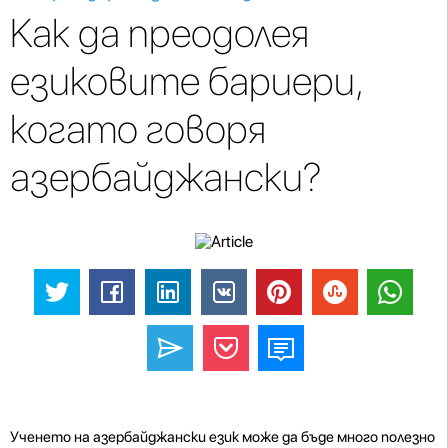
Как да преодолея
езиковите бариери,
когато говоря
азербайджански?
Ученето на азербайджански език може да бъде много полезно