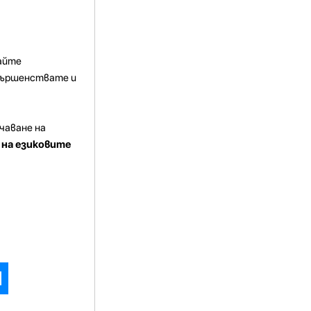
райте
ъвършенствате и
чаване на
 на езиковите