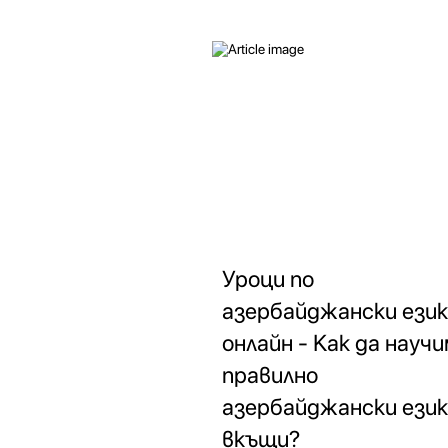
Уроци по
азербайджански език
онлайн - Как да науч
правилно
азербайджански език
вкъщи?