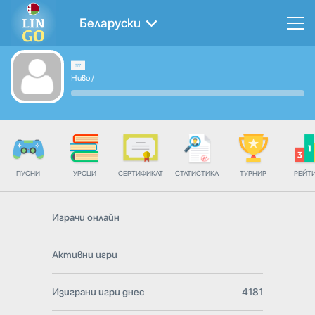
Беларуски
Ниво
/
ПУСНИ
УРОЦИ
СЕРТИФИКАТ
СТАТИСТИКА
ТУРНИР
РЕЙТ
Играчи онлайн
Активни игри
Изиграни игри днес
4181