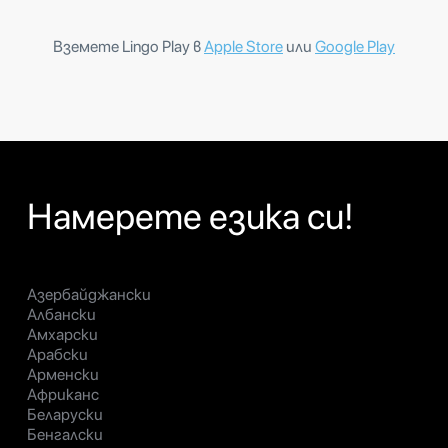
Вземете Lingo Play в
Apple Store
или
Google Play
Намерете езика си!
Азербайджански
Албански
Амхарски
Арабски
Арменски
Африканс
Беларуски
Бенгалски