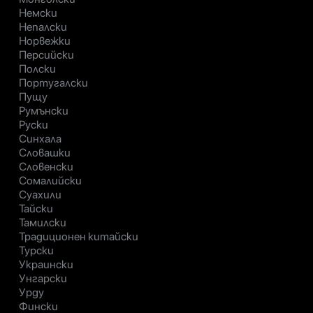
Немски
Непалски
Норвежки
Персийски
Полски
Португалски
Пущу
Румънски
Руски
Синхала
Словашки
Словенски
Сомалийски
Суахили
Тайски
Тамилски
Традиционен китайски
Турски
Украински
Унгарски
Урду
Фински