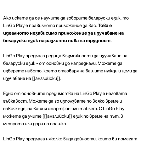
Ако искате да се научите да говорите беларуски език, то
LinGo Play е правилното приложение за вас.
Това е
идеалното независимо приложение за изучаване на
беларуски език на различни нива на трудност.
LinGo Play предлага редица възможности за изучаване на
беларуски език - от основни до напреднали. Можете да
изберете нивото, което отговаря на вашите нужди и цели за
изучаване на [[английски]].
Едно от основните предимства на LinGo Play е неговата
гъвкавост. Можете да го използвате по всяко време и
навсякъде, на вашия смартфон или таблет. С LinGo Play
можете да учите [[[английски]] език по време на път, в
метрото или дори на опашка.
LinGo Play предлага няколко вида дейности, които ви помагат