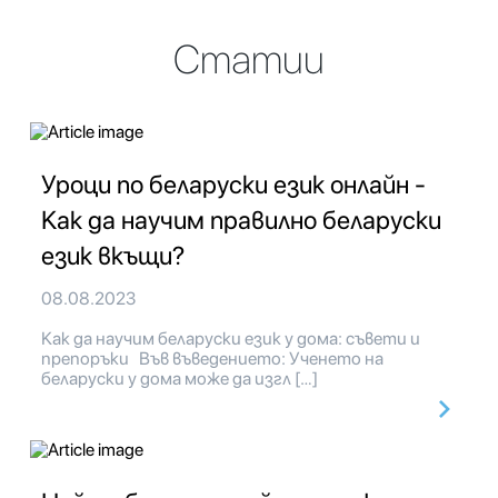
Статии
Уроци по беларуски език онлайн -
Как да научим правилно беларуски
език вкъщи?
08.08.2023
Как да научим беларуски език у дома: съвети и
препоръки Във въведението: Ученето на
беларуски у дома може да изгл […]