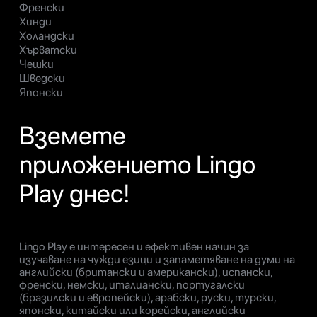
Френски
Хинди
Холандски
Хърватски
Чешки
Шведски
Японски
Вземете
приложението Lingo
Play днес!
Lingo Play е интересен и ефективен начин за
изучаване на чужди езици и запаметяване на думи на
английски (британски и американски), испански,
френски, немски, италиански, португалски
(бразилски и европейски), арабски, руски, турски,
японски, китайски или корейски, английски