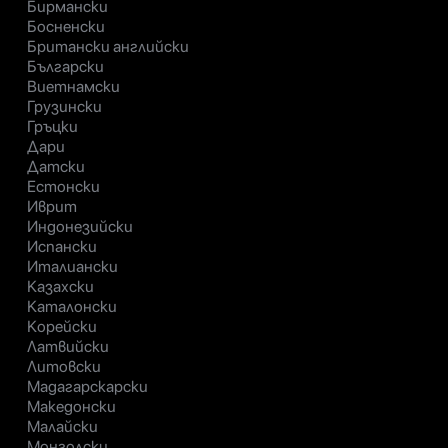
Бирмански
Босненски
Британски английски
Български
Виетнамски
Грузински
Гръцки
Дари
Датски
Естонски
Иврит
Индонезийски
Испански
Италиански
Казахски
Каталонски
Корейски
Латвийски
Литовски
Мадагарскарски
Македонски
Малайски
Монголски