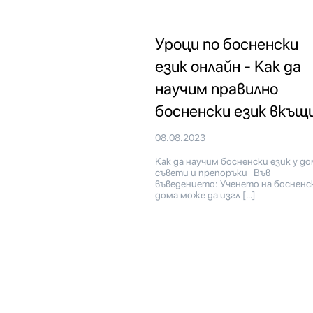
Уроци по босненски
език онлайн - Как да
научим правилно
босненски език вкъщ
08.08.2023
Как да научим босненски език у до
съвети и препоръки Във
въведението: Ученето на босненс
дома може да изгл […]