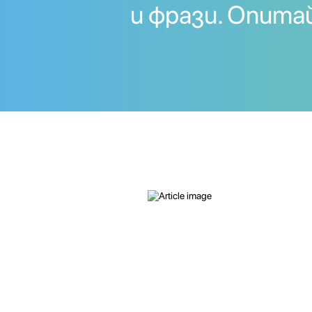
и фрази. Опита