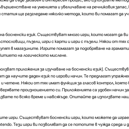
ъвършенстване на уменията и увеличаване на речниковия запас,
 статия ще разгледаме няколко метода, които ви помагат да у
на босненски език. Съществуват много игри, които могат да ви
стословици, пъзели, игри с карти и игри с пъзели. Някои от тях
 купят в магазините. Игрите помагат за подобряване на грамати
витието на логическото мислене.
зползват приложения за изучаване на босненски език]. Съществу
т да научите даден език по игрови начин. Те предлагат упражне
 и четене. Някои от тях имат функция за гласов контрол, която 
оверявате произношението си. Приложенията са удобен начин за
лзвате по всяко време и навсякъде. Опитайте да използвате н
ите игри. Съществуват босненски игри, които можете да играе
intendo. Тези игри ви позволяват да се потопите в чужда среда и 