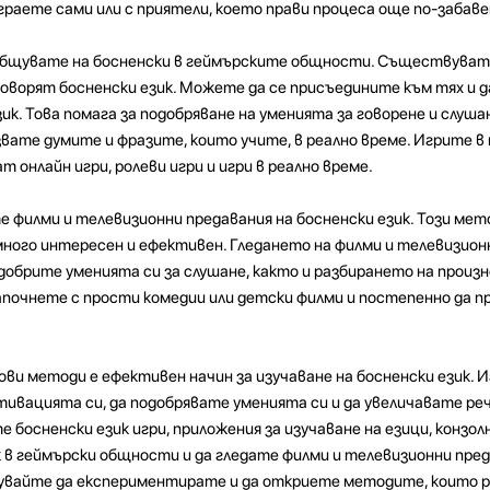
граете сами или с приятели, което прави процеса още по-забаве
общувате на босненски в геймърските общности. Съществуват
оворят босненски език. Можете да се присъедините към тях и 
зик. Това помага за подобряване на уменията за говорене и слуша
звате думите и фразите, които учите, в реално време. Игрите в
онлайн игри, ролеви игри и игри в реално време.
е филми и телевизионни предавания на босненски език. Този мет
 много интересен и ефективен. Гледането на филми и телевизион
одобрите уменията си за слушане, както и разбирането на прои
почнете с прости комедии или детски филми и постепенно да п
ови методи е ефективен начин за изучаване на босненски език. 
вацията си, да подобрявате уменията си и да увеличавате реч
 босненски език игри, приложения за изучаване на езици, конзолн
 в геймърски общности и да гледате филми и телевизионни пред
ахувайте да експериментирате и да откриете методите, които 