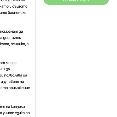
босненски език
 като в същото
чите босненски
 помогнат да
 са достъпни
ката, речника, а
ват много
ния за
ви позволява да
 изучаване на
ашето приложение
те на конзоли
да учите езика по