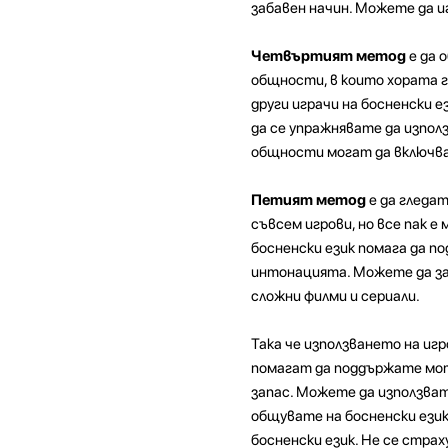
забавен начин. Можете да и
Четвъртият метод
е да 
общности, в които хората г
други играчи на босненски е
да се упражнявате да изпол
общности могат да включват 
Петият метод
е да гледат
съвсем игрови, но все пак е
босненски език помага да п
интонацията. Можете да за
сложни филми и сериали.
Така че използването на игр
помагат да поддържате моти
запас. Можете да използвате
общувате на босненски език
босненски език. Не се стр