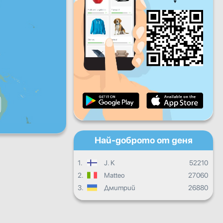
Пет
Съб
Нед
Дневен прогрес
Месечен прогрес
Сертификат
Общ прогрес
Най-доброто от деня
1.
J. K
52210
2.
Matteo
27060
3.
Дмитрий
26880