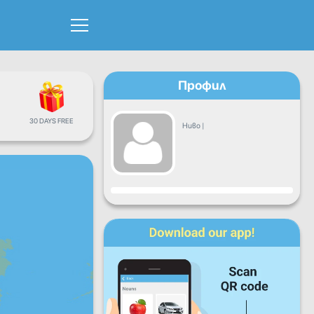
Профил
30 DAYS FREE
Ниво
|
Прогрес
Пон
Вто
Сря
Чет