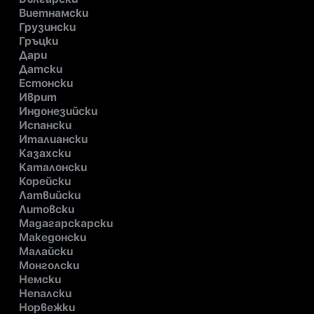
Виетнамски
Грузински
Гръцки
Дари
Датски
Естонски
Иврит
Индонезийски
Испански
Италиански
Казахски
Каталонски
Корейски
Латвийски
Литовски
Мадагарскарски
Македонски
Малайски
Монголски
Немски
Непалски
Норвежки