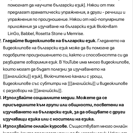
помогнат да научите български език]. Някои от тях
предлагат граматически упражнения, а други - речници и
упражнения по произношение. Някои от най-популярните
приложения за изучаване на български език включват
LinGo, Babbel, Rosetta Stone и Memrise.
Гледайте видеоклипове на български език.
Гледането на
видеоклипове на български език може да ви помогне да
подобрите произношението си, както и способността си да
разбирате говоримия език. В YouTube има много видеоклипове,
които могат да бъдат полезни за изучаването на
[[[английски]] език], включително канали с уроци,
видеоклипове със субтитри на [[[английски]] и видеоклипове
с разговори на [[[английски]].
Използвайте социалните медии. Можете да се
присъедините към групи или общности, посветени на
изучаването на български език, за да общувате с други
изучаващи езика или с носители на езика.
Използвайте онлайн курсове.
Съществуват много онлайн