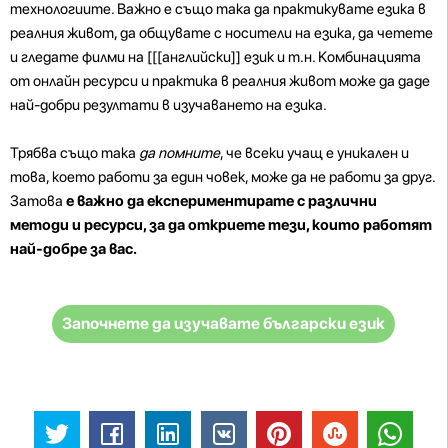
технологиите. Важно е също така да практикувате езика в
реалния живот, да общувате с носители на езика, да четете
и гледате филми на [[[английски]] език и т.н. Комбинацията
от онлайн ресурси и практика в реалния живот може да даде
най-добри резултати в изучаването на езика.
Трябва също така
да помните
, че всеки учащ е уникален и
това, което работи за един човек, може да не работи за друг.
Затова
е важно да експериментирате с различни
методи и ресурси, за да откриете тези, които работят
най-добре за вас.
Започнете да изучавате български език