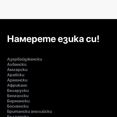
Намерете езика си!
Азербайджански
Албански
Амхарски
Арабски
Арменски
Африканс
Беларуски
Бенгалски
Бирмански
Босненски
Британски английски
Български