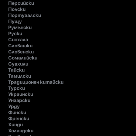
Персийски
Полски
Португалски
Пущу
Румънски
Руски
Синхала
Словашки
Словенски
Сомалийски
Суахили
Тайски
Тамилски
Традиционен китайски
Турски
Украински
Унгарски
Урду
Фински
Френски
Хинди
Холандски