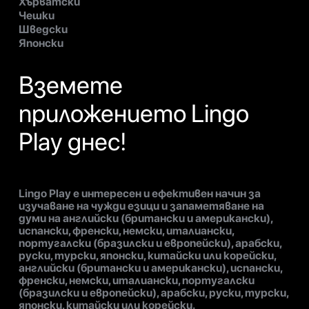
Хърватски
Чешки
Шведски
Японски
Вземете
приложението Lingo
Play днес!
Lingo Play е интересен и ефективен начин за
изучаване на чужди езици и запаметяване на
думи на английски (британски и американски),
испански, френски, немски, италиански,
португалски (бразилски и европейски), арабски,
руски, турски, японски, китайски или корейски,
английски (британски и американски), испански,
френски, немски, италиански, португалски
(бразилски и европейски), арабски, руски, турски,
японски, китайски или корейски.