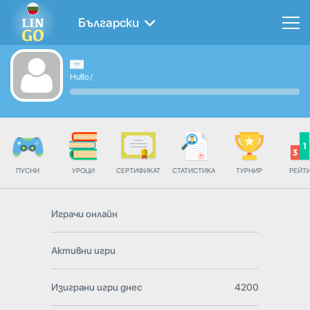
Български
Ниво
/
ПУСНИ
УРОЦИ
СЕРТИФИКАТ
СТАТИСТИКА
ТУРНИР
РЕЙТ
Играчи онлайн
Активни игри
Изиграни игри днес
4200