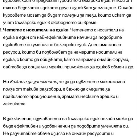
курсове, които предлагат уроци по български език. Някои от
тях са безплатни, докато други изискват заплащане. Онлайн
курсовете могат да бъдат полезни за тези, които искат да
учат български език в свободното си време.
Четете с носители на езика.
Четенето с носители на
езика е един от най-ефективните начини да подобрите
езиковите си умения по български език. Днес има много
ресурси, които ви позволяват да намерите носители на
езика, с които да общувате, като например онлайн форуми,
сайтове за социални мрежи, приложения за езиков обмен и др.
Но
важно е да запомните
, че за да извлечете максимална
полза от такива разговори, е важно да следите за
правилното произношение, граматическите грешки и
лексиката.
В заключение, изучаването на български език онлайн може да
бъде ефективен и удобен начин да подобрите уменията си.
Не разчитайте обаче изцяло на онлайн ресурсите и