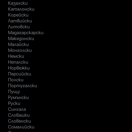
Казахски
Каталонски
Корейски
Латвийски
Литовски
Мадагарскарски
Македонски
Малайски
Монголски
Немски
Непалски
Норвежки
Персийски
Полски
Португалски
Пущу
Румънски
Руски
Синхала
Словашки
Словенски
Сомалийски