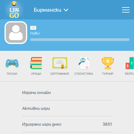
Бирмански
Ниво
/
ПУСНИ
УРОЦИ
СЕРТИФИКАТ
СТАТИСТИКА
ТУРНИР
РЕЙТ
Играчи онлайн
Активни игри
Изиграни игри днес
3851