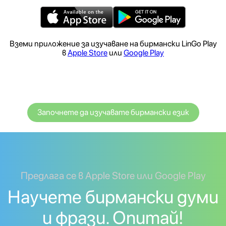
Вземи приложение за изучаване на бирмански LinGo Play
в
Apple Store
или
Google Play
Започнете да изучавате бирмански език
Предлага се в Apple Store или Google Play
Научете бирмански думи
и фрази. Опитай!