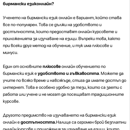
бирмански езиконлайн?
Ученето на бирмански език онлайн е вариант, който става
все по-популярен. Това се дължи на удобството и
достъпността, които предоставят онлайн курсовете и
приложенията за изучаване на езици. Въпреки това, както
при всеки друг метод на обучение, и тук има плюсове и
минуси.
Един от основните
плюсове
онлайн обучението по
бирмански език е
удобството и гъвкавостта
. Можете да
учите по всяко време и навсякъде, стига да имате достъп до
интернет. Това е особено удобно за тези, които са заети с
работа или учене и не могат да посещават традиционните
курсове.
Другото предимство на изучаването на бирмански език
онлайн е
достъпността.
Налице са огромен брой безплатни
онлайн курсове и приложения за изучаване на езици, които