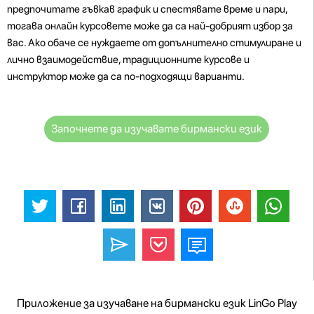
предпочитате гъвкав график и спестявате време и пари,
тогава онлайн курсовете може да са най-добрият избор за
вас. Ако обаче се нуждаете от допълнително стимулиране и
лично взаимодействие, традиционните курсове и
инструктор може да са по-подходящи варианти.
Започнете да изучавате бирмански език
Приложение за изучаване на бирмански език LinGo Play