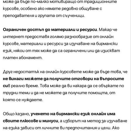
може да бъде по-малко мотивиращо от традиционните
курсове, особено ако нямате редовно общуване с
преподавателя и групата от съученици.
Ограничен достъп до материали и ресурси
. Макар че
интернет предоставя голямо разнообразие от онлайн
курсове, материали и ресурси за изучаване на бирмански
език, някои от тях може да са ограничени или да изискват
платен абонамент.
Друг недостатък на онлайн курсовете може да бъде това, че
не винаги можете да получите отговори на въпросите
си
в реално време. Това може да ви накара да се объркате по
трудни теми и да не можете да получите помощта, от
която се нуждаете.
Общо казано,
ученето на бирмански език онлайн има
своите плюсове и минуси
, а изборът на метод за изучаване
на езика зависи от личните ви предпочитания и цели. Ако