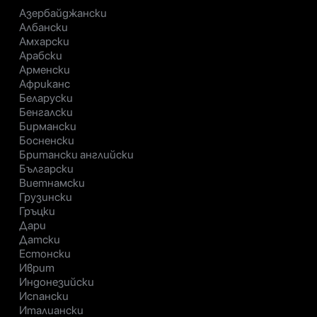
Азербайджански
Албански
Амхарски
Арабски
Арменски
Африканс
Беларуски
Бенгалски
Бирмански
Босненски
Британски английски
Български
Виетнамски
Грузински
Гръцки
Дари
Датски
Естонски
Иврит
Индонезийски
Испански
Италиански