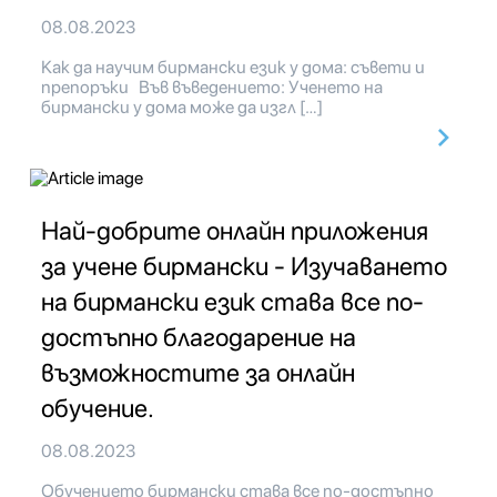
08.08.2023
Как да научим бирмански език у дома: съвети и
препоръки Във въведението: Ученето на
бирмански у дома може да изгл […]
Най-добрите онлайн приложения
за учене бирмански - Изучаването
на бирмански език става все по-
достъпно благодарение на
възможностите за онлайн
обучение.
08.08.2023
Обучението бирмански става все по-достъпно