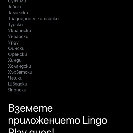
Суахили
Тайски
Тамилски
Традиционен китайски
Турски
Украински
Унгарски
Урду
Фински
Френски
Хинди
Холандски
Хърватски
Чешки
Шведски
Японски
Вземете
приложението Lingo
Play днес!