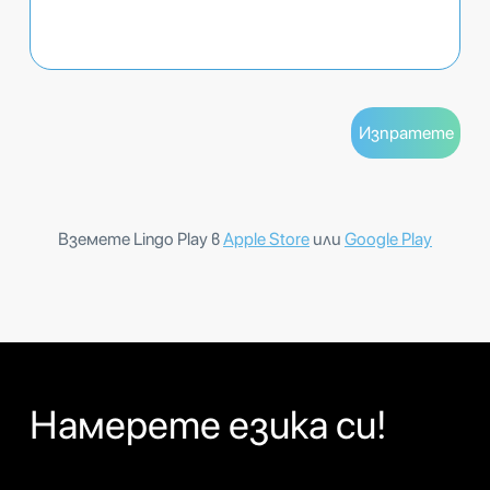
Вземете Lingo Play в
Apple Store
или
Google Play
Намерете езика си!