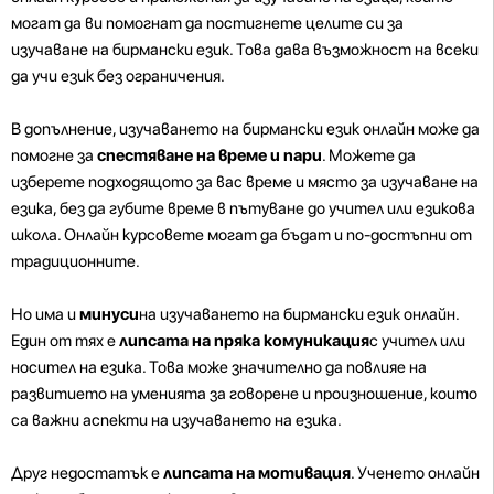
могат да ви помогнат да постигнете целите си за
изучаване на бирмански език. Това дава възможност на всеки
да учи език без ограничения.
В допълнение, изучаването на бирмански език онлайн може да
помогне за
спестяване на време и пари
. Можете да
изберете подходящото за вас време и място за изучаване на
езика, без да губите време в пътуване до учител или езикова
школа. Онлайн курсовете могат да бъдат и по-достъпни от
традиционните.
Но има и
минуси
на изучаването на бирмански език онлайн.
Един от тях е
липсата на пряка комуникация
с учител или
носител на езика. Това може значително да повлияе на
развитието на уменията за говорене и произношение, които
са важни аспекти на изучаването на езика.
Друг недостатък е
липсата на мотивация
. Ученето онлайн