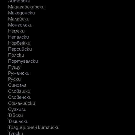
Литовски
Мадагарскарски
Македонски
Малайски
Монголски
Немски
Непалски
Норвежки
Персийски
Полски
Португалски
Пущу
Румънски
Руски
Синхала
Словашки
Словенски
Сомалийски
Суахили
Тайски
Тамилски
Традиционен китайски
Турски