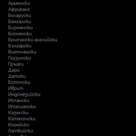
Арменски
Африканс
Беларуски
Бенгалски
Бирмански
Босненски
Британски английски
Български
Виетнамски
Грузински
Гръцки
Дари
Датски
Естонски
Иврит
Индонезийски
Испански
Италиански
Казахски
Каталонски
Корейски
Латвийски