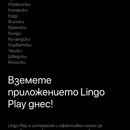
Украински
Унгарски
Урду
Фински
Френски
Хинди
Холандски
Хърватски
Чешки
Шведски
Японски
Вземете
приложението Lingo
Play днес!
Lingo Play е интересен и ефективен начин за