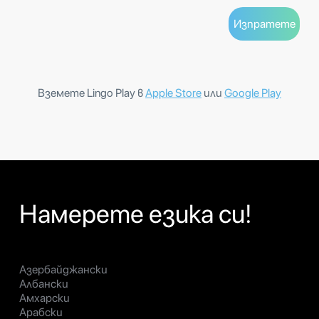
Вземете Lingo Play в
Apple Store
или
Google Play
Намерете езика си!
Азербайджански
Албански
Амхарски
Арабски