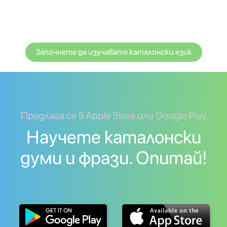
Започнете да изучавате каталонски език
Предлага се в Apple Store или Google Play
Научете каталонски
думи и фрази. Опитай!