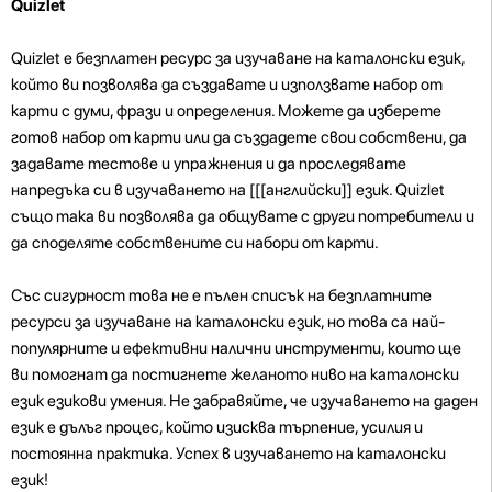
Quizlet
Quizlet е безплатен ресурс за изучаване на каталонски език,
който ви позволява да създавате и използвате набор от
карти с думи, фрази и определения. Можете да изберете
готов набор от карти или да създадете свои собствени, да
задавате тестове и упражнения и да проследявате
напредъка си в изучаването на [[[английски]] език. Quizlet
също така ви позволява да общувате с други потребители и
да споделяте собствените си набори от карти.
Със сигурност това не е пълен списък на безплатните
ресурси за изучаване на каталонски език, но това са най-
популярните и ефективни налични инструменти, които ще
ви помогнат да постигнете желаното ниво на каталонски
език езикови умения. Не забравяйте, че изучаването на даден
език е дълъг процес, който изисква търпение, усилия и
постоянна практика. Успех в изучаването на каталонски
език!