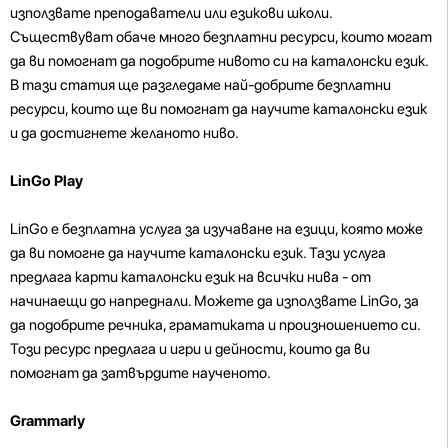
използвате преподаватели или езикови школи.
Съществуват обаче много безплатни ресурси, които могат
да ви помогнат да подобрите нивото си на каталонски език.
В тази статия ще разгледаме най-добрите безплатни
ресурси, които ще ви помогнат да научите каталонски език
и да достигнете желаното ниво.
LinGo Play
LinGo е безплатна услуга за изучаване на езици, която може
да ви помогне да научите каталонски език. Тази услуга
предлага карти каталонски език на всички нива - от
начинаещи до напреднали. Можете да използвате LinGo, за
да подобрите речника, граматиката и произношението си.
Този ресурс предлага и игри и дейности, които да ви
помогнат да затвърдите наученото.
Grammarly