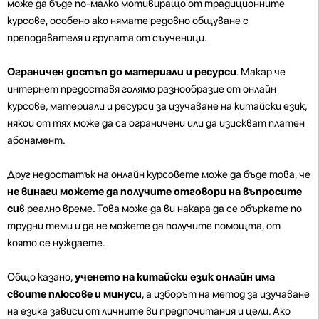
може да бъде по-малко мотивиращо от традиционните
курсове, особено ако нямате редовно общуване с
преподавателя и групата от съученици.
Ограничен достъп до материали и ресурси
. Макар че
интернет предоставя голямо разнообразие от онлайн
курсове, материали и ресурси за изучаване на китайски език,
някои от тях може да са ограничени или да изискват платен
абонамент.
Друг недостатък на онлайн курсовете може да бъде това, че
не винаги можете да получите отговори на въпросите
си
в реално време. Това може да ви накара да се объркате по
трудни теми и да не можете да получите помощта, от
която се нуждаете.
Общо казано,
ученето на китайски език онлайн има
своите плюсове и минуси
, а изборът на метод за изучаване
на езика зависи от личните ви предпочитания и цели. Ако