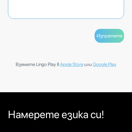
Вземете Lingo Play в
Apple Store
или
Google Play
Намерете езика си!