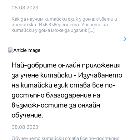
08.08.2023
Как да научим китайски език у дома: съвети и
препоръки Във въведението: Ученето на
китайски у дома може да изглеж […]
Най-добрите онлайн приложения
за учене китайски - Изучаването
на китайски език става все по-
достъпно благодарение на
възможностите за онлайн
обучение.
08.08.2023
Обучението китайски става все по-достъпно