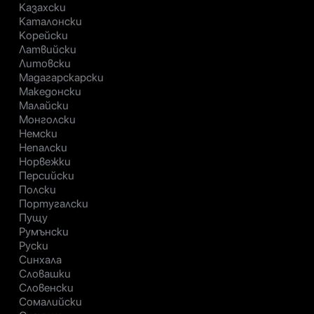
Казахски
Каталонски
Корейски
Латвийски
Литовски
Мадагарскарски
Македонски
Малайски
Монголски
Немски
Непалски
Норвежки
Персийски
Полски
Португалски
Пущу
Румънски
Руски
Синхала
Словашки
Словенски
Сомалийски