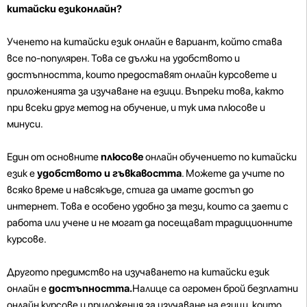
китайски езиконлайн?
Ученето на китайски език онлайн е вариант, който става
все по-популярен. Това се дължи на удобството и
достъпността, които предоставят онлайн курсовете и
приложенията за изучаване на езици. Въпреки това, както
при всеки друг метод на обучение, и тук има плюсове и
минуси.
Един от основните
плюсове
онлайн обучението по китайски
език е
удобството и гъвкавостта
. Можете да учите по
всяко време и навсякъде, стига да имате достъп до
интернет. Това е особено удобно за тези, които са заети с
работа или учене и не могат да посещават традиционните
курсове.
Другото предимство на изучаването на китайски език
онлайн е
достъпността.
Налице са огромен брой безплатни
онлайн курсове и приложения за изучаване на езици, които