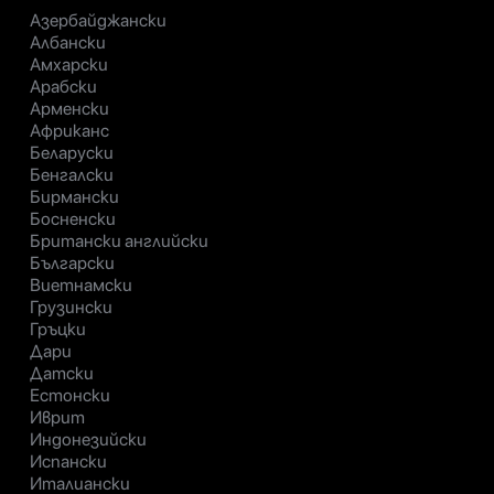
Азербайджански
Албански
Амхарски
Арабски
Арменски
Африканс
Беларуски
Бенгалски
Бирмански
Босненски
Британски английски
Български
Виетнамски
Грузински
Гръцки
Дари
Датски
Естонски
Иврит
Индонезийски
Испански
Италиански