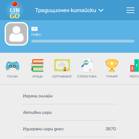
Традиционен китайски
Ниво
/
ПУСНИ
УРОЦИ
СЕРТИФИКАТ
СТАТИСТИКА
ТУРНИР
РЕЙТ
Играчи онлайн
Активни игри
Изиграни игри днес
3970