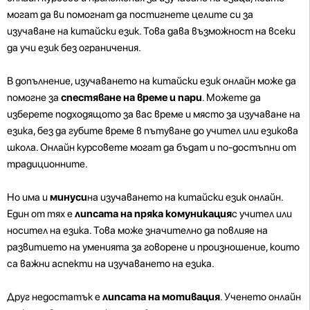
могат да ви помогнат да постигнете целите си за
изучаване на китайски език. Това дава възможност на всеки
да учи език без ограничения.
В допълнение, изучаването на китайски език онлайн може да
помогне за
спестяване на време и пари
. Можете да
изберете подходящото за вас време и място за изучаване на
езика, без да губите време в пътуване до учител или езикова
школа. Онлайн курсовете могат да бъдат и по-достъпни от
традиционните.
Но има и
минуси
на изучаването на китайски език онлайн.
Един от тях е
липсата на пряка комуникация
с учител или
носител на езика. Това може значително да повлияе на
развитието на уменията за говорене и произношение, които
са важни аспекти на изучаването на езика.
Друг недостатък е
липсата на мотивация
. Ученето онлайн