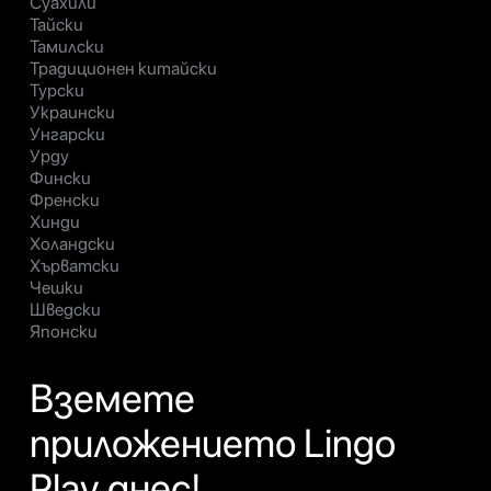
Суахили
Тайски
Тамилски
Традиционен китайски
Турски
Украински
Унгарски
Урду
Фински
Френски
Хинди
Холандски
Хърватски
Чешки
Шведски
Японски
Вземете
приложението Lingo
Play днес!