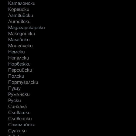
Каталонски
Корейски
Латвийски
Литовски
Мадагарскарски
Македонски
Малайски
Монголски
Немски
Непалски
Норвежки
Персийски
Полски
Португалски
Пущу
Румънски
Руски
Синхала
Словашки
Словенски
Сомалийски
Суахили