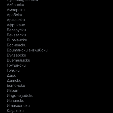
Албански
Амхарски
Арабски
Арменски
Африканс
Беларуски
Бенгалски
Бирмански
Босненски
Британски английски
Български
Виетнамски
Грузински
Гръцки
Дари
Датски
Естонски
Иврит
Индонезийски
Испански
Италиански
Казахски