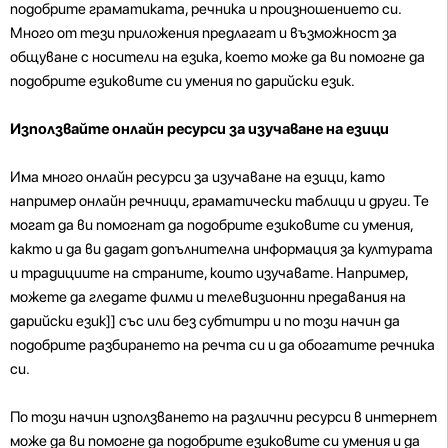
подобрите граматиката, речника и произношението си.
Много от тези приложения предлагат и възможност за
общуване с носители на езика, което може да ви помогне да
подобрите езиковите си умения по дарийски език.
Използвайте онлайн ресурси за изучаване на езици
Има много онлайн ресурси за изучаване на езици, като
например онлайн речници, граматически таблици и други. Те
могат да ви помогнат да подобрите езиковите си умения,
както и да ви дадат допълнителна информация за културата
и традициите на страните, които изучавате. Например,
можете да гледате филми и телевизионни предавания на
дарийски език]] със или без субтитри и по този начин да
подобрите разбирането на речта си и да обогатите речника
си.
По този начин използването на различни ресурси в интернет
може да ви помогне да подобрите езиковите си умения и да