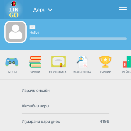
Дари
Ниво
/
ПУСНИ
УРОЦИ
СЕРТИФИКАТ
СТАТИСТИКА
ТУРНИР
РЕЙТ
Играчи онлайн
Активни игри
Изиграни игри днес
4196