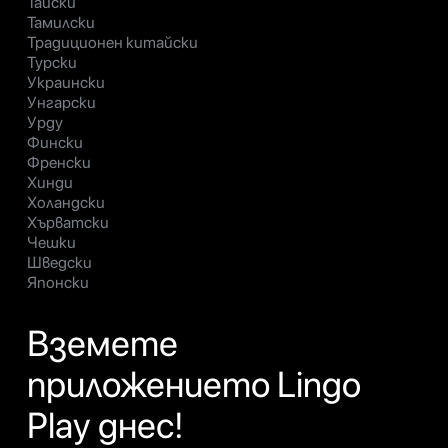
Тайски
Тамилски
Традиционен китайски
Турски
Украински
Унгарски
Урду
Фински
Френски
Хинди
Холандски
Хърватски
Чешки
Шведски
Японски
Вземете
приложението Lingo
Play днес!