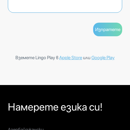
Вземете Lingo Play в
Apple Store
или
Google Play
Намерете езика си!
Азербайджански