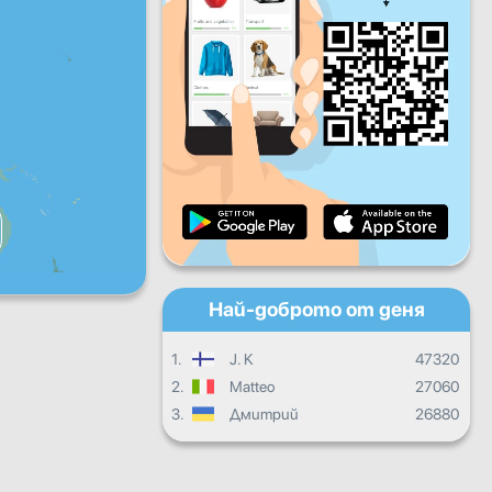
Пет
Съб
Нед
Дневен прогрес
Месечен прогрес
Сертификат
Общ прогрес
Най-доброто от деня
1.
J. K
47320
2.
Matteo
27060
3.
Дмитрий
26880