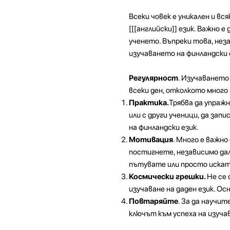
Всеки човек е уникален и в
[[[английски]] език. Важно 
ученето. Въпреки това, нез
изучаването на финландски 
Регулярност
. Изучаването 
всеки ден, отколкото много
Практика.
Трябва да упражн
или с други ученици, да зап
на финландски език.
Мотивация
. Много е важно
постигнете, независимо дал
пътувате или просто искат
Космически грешки.
Не се 
изучаване на даден език. Ос
Повтаряйте
. За да научи
ключът към успеха на изуча