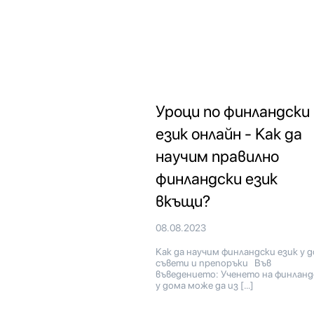
Уроци по финландски
език онлайн - Как да
научим правилно
финландски език
вкъщи?
08.08.2023
Как да научим финландски език у д
съвети и препоръки Във
въведението: Ученето на финланд
у дома може да из […]