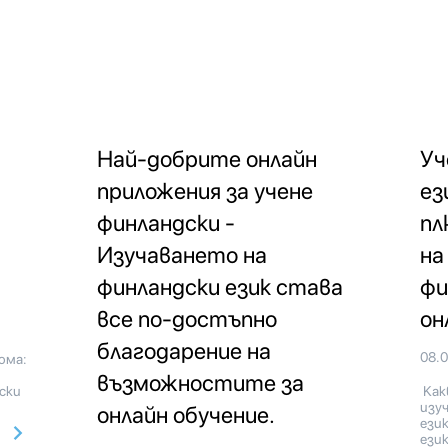
Най-добрите онлайн
Уч
приложения за учене
ез
финландски -
пл
Изучаването на
на
финландски език става
фи
все по-достъпно
он
благодарение на
08.
ома:
възможностите за
ски
Как
изу
онлайн обучение.
ези
език