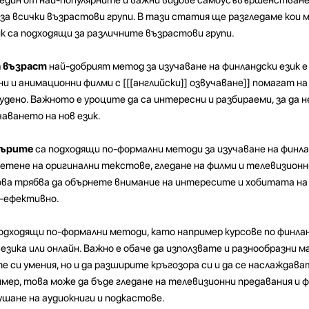
за всички възрастови групи. В тази статия ще разгледаме кои 
ик са подходящи за различните възрастови групи.
а възраст
най-добрият метод за изучаване на финландски език е
ни и анимационни филми с [[[английски]] озвучаване]] помагат н
удено. Важното е уроците да са интересни и разбираеми, за да 
аването на нов език.
жърите
са подходящи по-формални методи за изучаване на финла
 четене на оригинални текстове, гледане на филми и телевизионн
ова трябва да обърнете внимание на интересите и хобитата на 
о-ефективно.
одходящи по-формални методи, като например курсове по финлан
зика или онлайн. Важно е обаче да използвате и разнообразни м
 си умения, но и да разширите кръгозора си и да се наслаждава
имер, това може да бъде гледане на телевизионни предавания и ф
лушане на аудиокниги и подкастове.