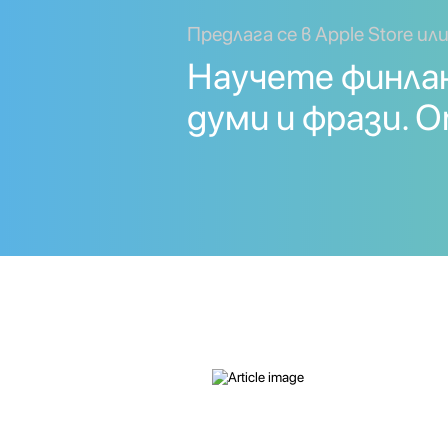
Предлага се в Apple Store или
Научете финла
думи и фрази. 