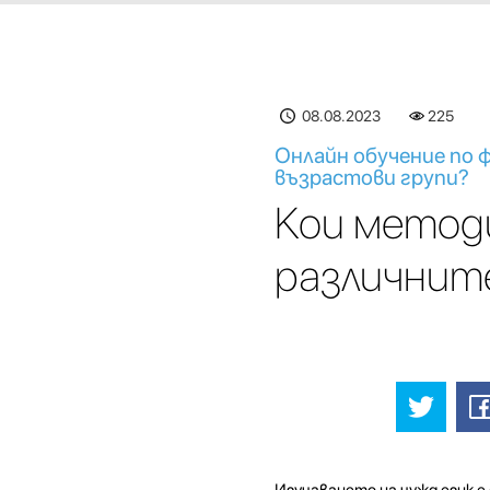
08.08.2023
225
Онлайн обучение по 
възрастови групи?
Кои методи
различнит
Изучаването на чужд език е