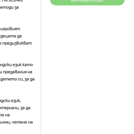
финландски език
методи за
 игровият
а децата да
не предизвикват
ндски език като
и предавания на
детето си, за да
дски език,
атериали, за да
те на
илми, четене на