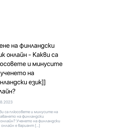
ене на финландски
ик онлайн - Какви са
юсовете и минусите
 ученето на
нландски език]]
лайн?
08.2023
ви са плюсовете и минусите на
чаването на финландски
конлайн? Ученето на финландски
 онлайн е вариант […]