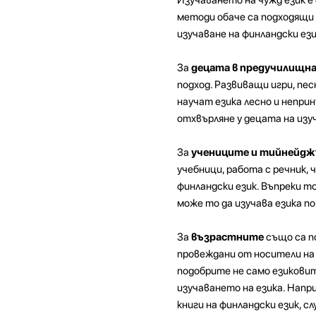
методи обаче са подходящи 
изучаване на финландски ез
За
децата в предучилищн
подход. Развиващи игри, пес
научат езика лесно и неприн
отхвърляне у децата на изуч
За
учениците и тийнейд
учебници, работа с речник,
финландски език. Въпреки т
може то да изучава езика п
За
възрастните
също са п
провеждани от носители на е
подобрите не само езиковите
изучаването на езика. Напр
книги на финландски език, с