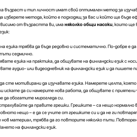
сяка възраст и тип личност имат свой оптимален метод за изуча
е да изберете метода, който е подходящ за вас и който ще бъде 
ависимо от възрастта ви, има
няколко общи насоки
, които ще
език:
на езика трябва да бъде редовно и систематично. По-добре е да 
 пъти седмично.
явате езика на практика, да общувате на финландски език с нос
исвате аудио- или видеодневник на финландски език и да пишете 
 да сте мотивирани да изучавате езика. Намерете целта, която
и искате да си намерите нова работа, да общувате с приятели 
е да обогатите мирогледа си.
страхувайте да правите грешки. Грешките – са нещо нормално в
новното нещо – е да се учите от грешките си и да не ги повтаря
те нов материал, трябва да го повторите няколко пъти. Повторе
ването на финландски език.