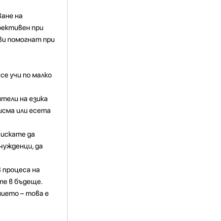
ване на
ефективен при
 ви помогнат при
се учи по малко
ители на езика
писма или есета
 искате да
чужденци, да
 процеса на
те в бъдеще.
нието – това е