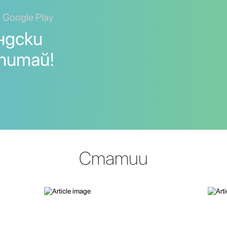
 Google Play
ндски
Опитай!
Статии