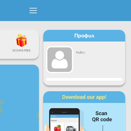
Профил
30 DAYS FREE
Ниво
|
Прогрес
Пон
Вто
Сря
Чет