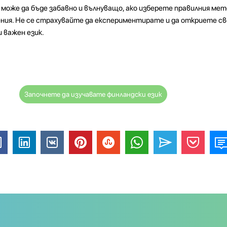
 може да бъде забавно и вълнуващо, ако изберете правилния мето
ния. Не се страхувайте да експериментирате и да откриете с
 важен език.
Започнете да изучавате финландски език