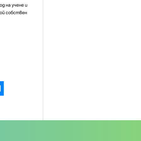
д на учене и
вой собствен