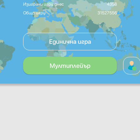
Изиграни игри днес
4358
Общо игри
31527556
Единична игра
Мултиплейър