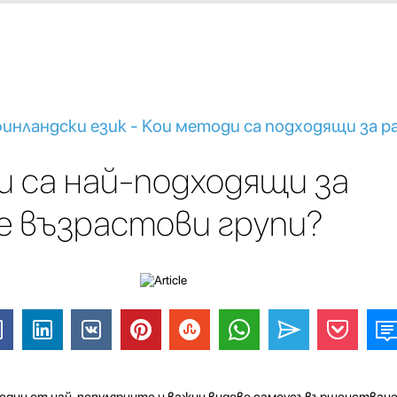
финландски език - Кои методи са подходящи за 
 са най-подходящи за
е възрастови групи?
 един от най-популярните и важни видове самоусъвършенстване