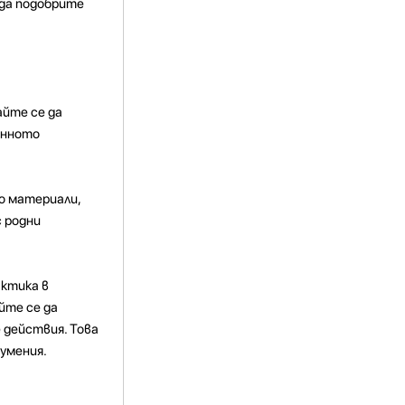
 да подобрите
йте се да
янното
о материали,
 родни
актика в
йте се да
 действия. Това
 умения.