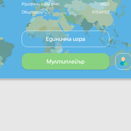
Изиграни игри днес
3822
Общо игри
31534153
Единична игра
Мултиплейър