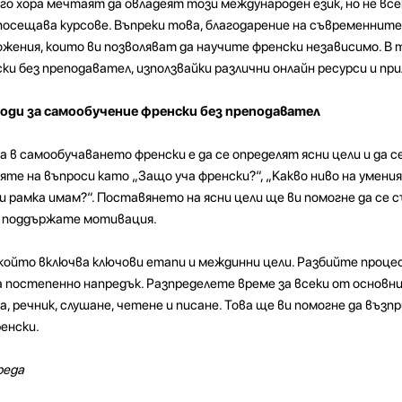
о хора мечтаят да овладеят този международен език, но не все
посещава курсове. Въпреки това, благодарение на съвременните
ожения, които ви позволяват да научите френски независимо. В
ки без преподавател, използвайки различни онлайн ресурси и пр
оди за самообучение френски без преподавател
в самообучаването френски е да се определят ясни цели и да се
яте на въпроси като „Защо уча френски?“, „Какво ниво на умения
и рамка имам?“. Поставянето на ясни цели ще ви помогне да се
да поддържате мотивация.
 който включва ключови етапи и междинни цели. Разбийте процес
 постепенно напредък. Разпределете време за всеки от основн
, речник, слушане, четене и писане. Това ще ви помогне да въз
енски.
реда