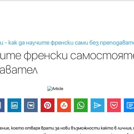
и - как да научите френски сами без преподават
учите френски самостоят
давател
ение, което отваря врати за нови възможности както в личния, 