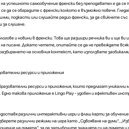
 на успешното самообучение френски без преподавател е да се 
се да се обградите с френски колкото е възможно повече. Глед
илми, подкасти или слушайте радио френски, за да свикнете със 
и за слушане.
огове и новини в френски. Това ще разшири речника ви и ще ви 
 на писане. Докато четете, опитайте се да не превеждате всяк
 разбирането на основния контекст, като използвате заобикал
зователни ресурси и приложения
бразователни ресурси и приложения, които предлагат уникални 
 Едно такова приложение е Lingo Play - удобен и ефективен инс
едоставя различни интерактивни игри и флаш карти за обучение 
берете различни режими на игра като „Сдвояване на думи“, „И
ношение на думата“, за да задълбочите знанията си на думата и