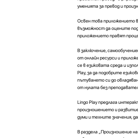
уменията за превод и произ
Освен това приложението ви
възможност да оцените под
приложението правят процес
В заключение, самообучени
от онлайн ресурси и прилож
се в езиковата среда и из
Play, за да подобрите език
пътуването си до овладяван
от нулата без преподавател
Lingo Play предлага интерак
произношението и развитие 
думи и техните значения, д
В раздела „Произношение н