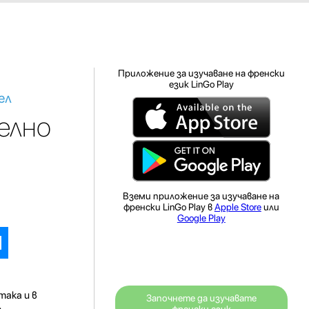
Приложение за изучаване на френски
език LinGo Play
ел
елно
Вземи приложение за изучаване на
френски LinGo Play в
Apple Store
или
Google Play
така и в
Започнете да изучавате