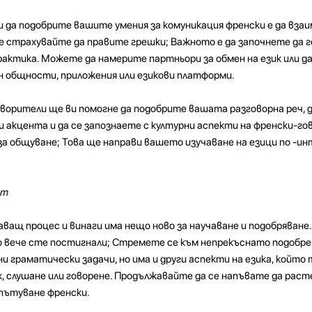
и да подобрите вашите умения за комуникация френски е да вз
 страхувайте да правите грешки; Важното е да започнете да г
рактика. Можете да намерите партньори за обмен на език или д
йн общности, приложения или езикови платформи.
орители ще ви помогне да подобрите вашата разговорна реч, 
 акцента и да се запознаете с културни аспекти на френски-го
а общуване; Това ще направи вашето изучаване на езици по -ин
ат
ващ процес и винаги има нещо ново за научаване и подобряване.
о вече сте постигнали; Стремете се към непрекъснато подобре
 граматически задачи, но има и други аспекти на езика, който 
к, слушане или говорене. Продължавайте да се напъвате да раст
пътуване френски.