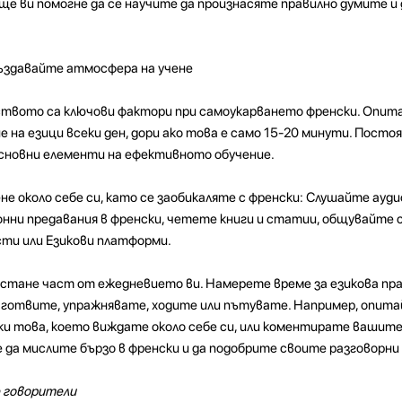
ще ви помогне да се научите да произнасяте правилно думите и
ъздавайте атмосфера на учене
вото са ключови фактори при самоукарването френски. Опита
е на езици всеки ден, дори ако това е само 15-20 минути. Посто
основни елементи на ефективното обучение.
е около себе си, като се заобикаляте с френски: Слушайте ауди
нни предавания в френски, четете книги и статии, общувайте с
сти или Езикови платформи.
 стане част от ежедневието ви. Намерете време за езикова пр
 готвите, упражнявате, ходите или пътувате. Например, опита
ки това, което виждате около себе си, или коментирате вашите
е да мислите бързо в френски и да подобрите своите разговорни
 говорители