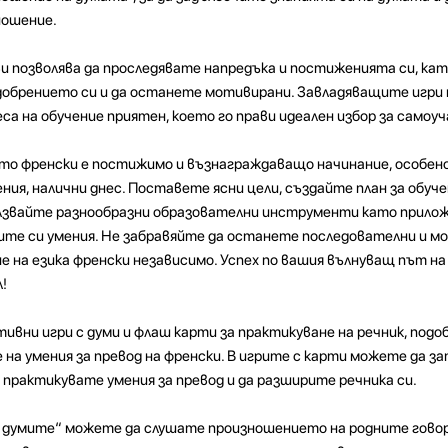
ношение.
 позволява да проследявате напредъка и постиженията си, кат
обрението си и да останете мотивирани. Завладяващите игри 
а на обучение приятен, което го прави идеален избор за самоу
ето френски е постижимо и възнаграждаващо начинание, особен
ения, налични днес. Поставете ясни цели, създайте план за обуч
ползвайте разнообразни образователни инструменти като прило
овите си умения. Не забравяйте да останете последователни и м
е на езика френски независимо. Успех по вашия вълнуващ път на
!
тивни игри с думи и флаш карти за практикуване на речник, подо
на умения за превод на френски. В игрите с карти можете да з
а практикувате умения за превод и да разширите речника си.
а думите“ можете да слушате произношението на родните говор