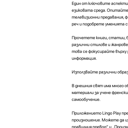
Един от ключовите аспекти
езиковата среда. Опитайте 
телевизионни предавания, ф
реч и подобрете уменията с
Прочетете книги, статии, бл
различни стилове и жанрове
това се фокусирайте върху
информация.
Използвайте различни обра
В днешния свят има много о
материали за учене френски.
самообучение.
Приложението Lingo Play пр
произношение. Можете да из
правилния превод“ и „Произ