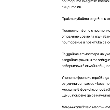
повторите след тях, което 
акцента си.
Практикувайте редовно и с
Постоянството и постоянст
отделяте време за изучаван
повторение и практика са 
Създайте атмосфера на учен
гледайте филми и телевизио
говорители в онлайн общно
Ученето френски трябва да
различни ситуации - когато
мислите в френски, описвай
ще ви помогне да се научит
Комуникирайте с местните