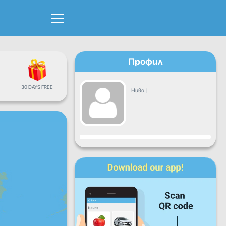
Профил
30 DAYS FREE
Ниво
|
Прогрес
Пон
Вто
Сря
Чет