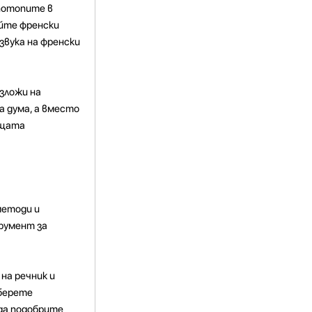
потопите в
айте френски
звука на френски
изложи на
а дума, а вместо
ящата
методи и
трумент за
на речник и
зберете
 да подобрите