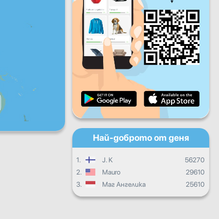
Пет
Съб
Нед
Дневен прогрес
Месечен прогрес
Сертификат
Общ прогрес
Най-доброто от деня
1.
J. K
56270
2.
Mauro
29610
3.
Маг Ангелика
25610