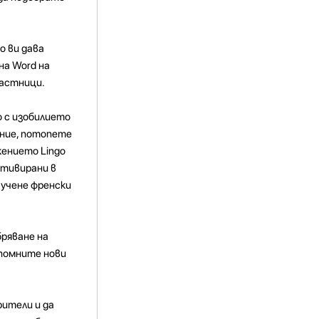
о ви дава
на Word на
частници.
о с изобилието
ение, потопете
жението Lingo
отивирани в
 учене френски
бряване на
апомните нови
ители и да