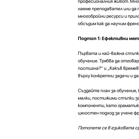
професионалния живот. Мног
наеме преподавател или да 
многобройни ресурси и прил
обсъдим как да научим френс
Подтоп 1: Ефективни мет
Първата и най-важна стъпка 
обучение. Трябва да отговар
постигна?“ и „Какъв времев
върху конкретни задачи и 
Създайте план за обучение,
малки, постижими стъпки за
компоненти, като граматика
цялостен подход за учене фр
Потопете се в езиковата с