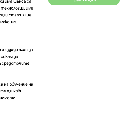
френски език
ки има шанса да
 технологии, има
 тази статия ще
иложения.
 създаде план за
 искам да
 съсредоточите
а на обучение на
ите езикови
приемете