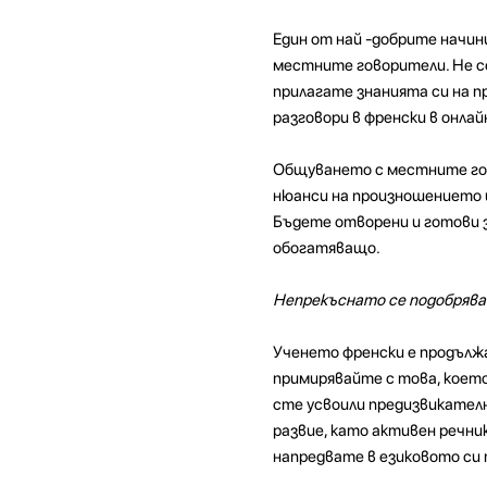
Един от най -добрите начин
местните говорители. Не се
прилагате знанията си на п
разговори в френски в онла
Общуването с местните гов
нюанси на произношението и
Бъдете отворени и готови з
обогатяващо.
Непрекъснато се подобряв
Ученето френски е продължа
примирявайте с това, коет
сте усвоили предизвикателни
развие, като активен речни
напредвате в езиковото си 