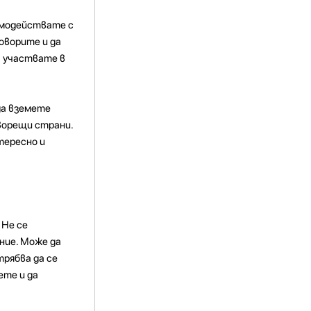
аимодействате с
оворите и да
а участвате в
да вземете
ворещи страни.
тересно и
 Не се
ние. Може да
трябва да се
ете и да