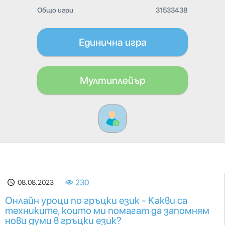
Общо игри
31533438
Единична игра
Мултиплейър
08.08.2023
230
Онлайн уроци по гръцки език - Какви са
техниките, които ми помагат да запомням
нови думи в гръцки език?