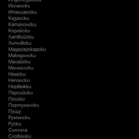
Испански
Италиански
Казахски
Каталонски
Корейски
Латвийски
Литовски
Мадагарскарски
Македонски
Малайски
Монголски
Немски
Непалски
Норвежки
Персийски
Полски
Португалски
Пущу
Румънски
Руски
Синхала
Словашки