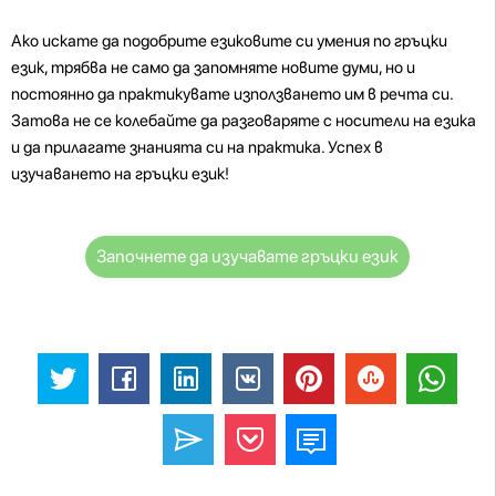
Ако искате да подобрите езиковите си умения по гръцки
език, трябва не само да запомняте новите думи, но и
постоянно да практикувате използването им в речта си.
Затова не се колебайте да разговаряте с носители на езика
и да прилагате знанията си на практика. Успех в
изучаването на гръцки език!
Започнете да изучавате гръцки език