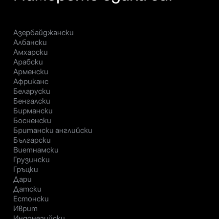
Азербайджански
Албански
Амхарски
Арабски
Арменски
Африканс
Беларуски
Бенгалски
Бирмански
Босненски
Британски английски
Български
Виетнамски
Грузински
Гръцки
Дари
Датски
Естонски
Иврит
Индонезийски