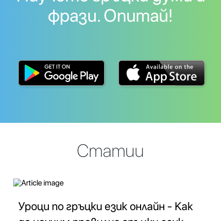
фрази. Опитай!
Статии
Уроци по гръцки език онлайн - Как