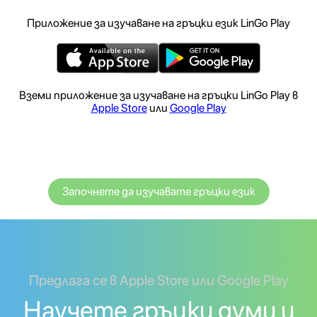
Приложение за изучаване на гръцки език LinGo Play
Вземи приложение за изучаване на гръцки LinGo Play в
Apple Store
или
Google Play
Започнете да изучавате гръцки език
Предлага се в Apple Store или Google Play
Научете гръцки думи и