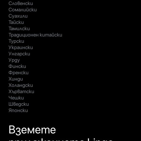
Словенски
Сомалийски
Суахили
Тайски
Тамилски
Традиционен китайски
Турски
Украински
Унгарски
Урду
Фински
Френски
Хинди
Холандски
Хърватски
Чешки
Шведски
Японски
Вземете