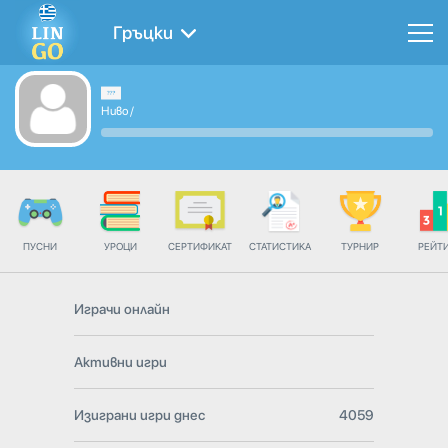
Гръцки
Ниво
/
ПУСНИ
УРОЦИ
СЕРТИФИКАТ
СТАТИСТИКА
ТУРНИР
РЕЙТ
Играчи онлайн
Активни игри
Изиграни игри днес
4059