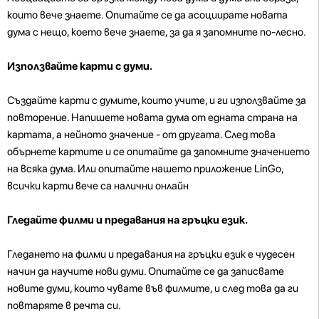
които вече знаете. Опитайте се да асоциирате новата
дума с нещо, което вече знаете, за да я запомните по-лесно.
Използвайте карти с думи.
Създайте карти с думите, които учите, и ги използвайте за
повторение. Напишете новата дума от едната страна на
картата, а нейното значение - от другата. След това
обърнете картите и се опитайте да запомните значението
на всяка дума. Или опитайте нашето приложение LinGo,
всички карти вече са налични онлайн
Гледайте филми и предавания на гръцки език.
Гледането на филми и предавания на гръцки език е чудесен
начин да научите нови думи. Опитайте се да записвате
новите думи, които чувате във филмите, и след това да ги
повтаряте в речта си.