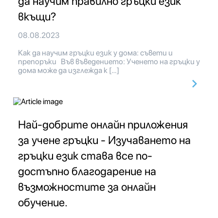
да научим правилно гръцки език
вкъщи?
08.08.2023
Как да научим гръцки език у дома: съвети и
препоръки Във въведението: Ученето на гръцки у
дома може да изглежда к […]
Най-добрите онлайн приложения
за учене гръцки - Изучаването на
гръцки език става все по-
достъпно благодарение на
възможностите за онлайн
обучение.