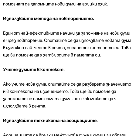
помогнат да запомните нови думи на гръцки език.
Използвайте метода на повторението.
Един от най-ефективните начини за запомняне на нови думи
е чрез повторение. Опитайте се да използвате новата дума
възможно най-често в речта, писането и четенето си. Това
ще ви помогне да я затвърдите в паметта си.
Учете думите в контекст.
Ако учите нова дума, опитайте се да разберете значението
ѝ в контекста на изречението. Това ще ви помогне да
запомните не само самата дума, но и как можете да я
използвате в речта.
Използвайте техниката на асоциациите.
Асоциациите са връзки между нова дума и думи или образи,