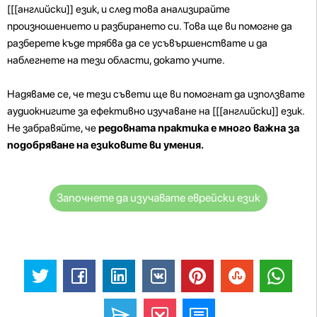
[[[английски]] език, и след това анализирайте
произношението и разбирането си. Това ще ви помогне да
разберете къде трябва да се усъвършенствате и да
наблегнете на тези области, докато учите.
Надяваме се, че тези съвети ще ви помогнат да използвате
аудиокнигите за ефективно изучаване на [[[английски]] език.
Не забравяйте, че
редовната практика е много важна за
подобряване на езиковите ви умения.
Започнете да изучавате еврейски език