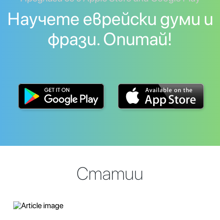
Научете еврейски думи и
фрази. Опитай!
Статии