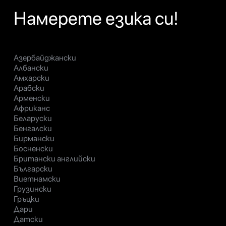
Намерете езика си!
Азербайджански
Албански
Амхарски
Арабски
Арменски
Африканс
Беларуски
Бенгалски
Бирмански
Босненски
Британски английски
Български
Виетнамски
Грузински
Гръцки
Дари
Датски