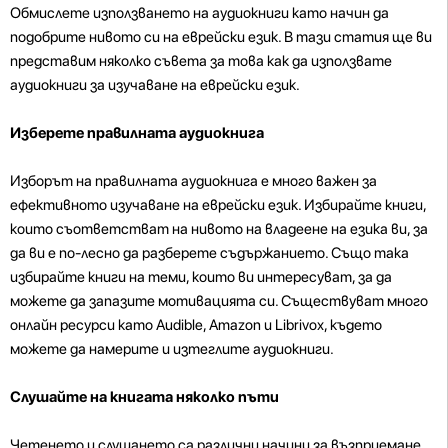
Обмислете използването на аудиокниги като начин да
подобрите нивото си на еврейски език. В тази статия ще ви
представим няколко съвета за това как да използвате
аудиокниги за изучаване на еврейски език.
Изберете правилната аудиокнига
Изборът на правилната аудиокнига е много важен за
ефективното изучаване на еврейски език. Избирайте книги,
които съответстват на нивото на владеене на езика ви, за
да ви е по-лесно да разберете съдържанието. Също така
избирайте книги на теми, които ви интересуват, за да
можете да запазите мотивацията си. Съществуват много
онлайн ресурси като Audible, Amazon и Librivox, където
можете да намерите и изтеглите аудиокниги.
Слушайте на книгата няколко пъти
Четенето и слушането са различни начини за възприемане