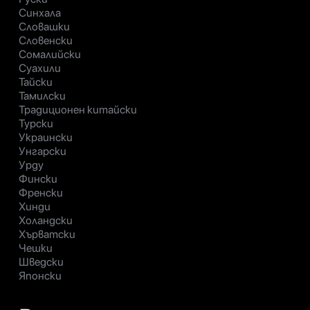
Синхала
Словашки
Словенски
Сомалийски
Суахили
Тайски
Тамилски
Традиционен китайски
Турски
Украински
Унгарски
Урду
Фински
Френски
Хинди
Холандски
Хърватски
Чешки
Шведски
Японски