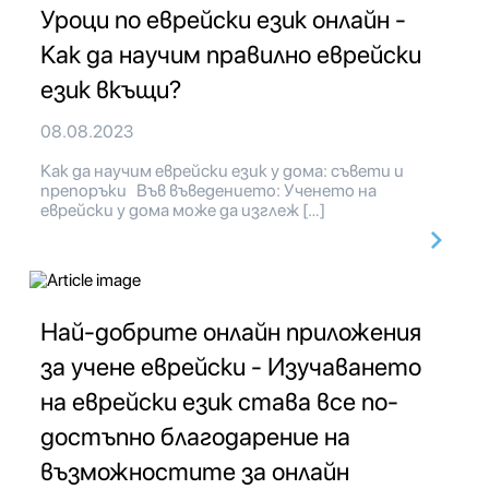
Уроци по еврейски език онлайн -
Как да научим правилно еврейски
език вкъщи?
08.08.2023
Как да научим еврейски език у дома: съвети и
препоръки Във въведението: Ученето на
еврейски у дома може да изглеж […]
Най-добрите онлайн приложения
за учене еврейски - Изучаването
на еврейски език става все по-
достъпно благодарение на
възможностите за онлайн