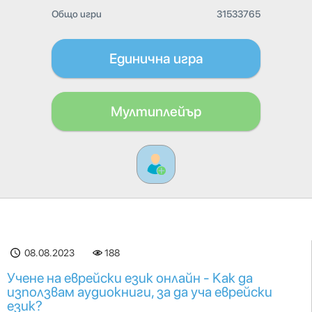
Общо игри
31533765
Единична игра
Мултиплейър
08.08.2023
188
Учене на еврейски език онлайн - Как да
използвам аудиокниги, за да уча еврейски
език?