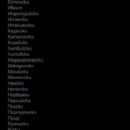
Естонски
Иврит
Индонезийски
Испански
Италиански
Казахски
Каталонски
Корейски
Латвийски
Литовски
Мадагарскарски
Македонски
Малайски
Монголски
Немски
Непалски
Норвежки
Персийски
Полски
Португалски
Пущу
Румънски
Руски