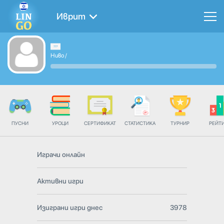
Иврит
Ниво
/
ПУСНИ
УРОЦИ
СЕРТИФИКАТ
СТАТИСТИКА
ТУРНИР
РЕЙТ
Играчи онлайн
Активни игри
Изиграни игри днес
3978