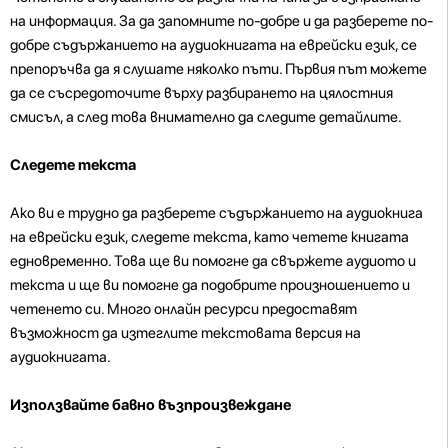
на информация. За да запомните по-добре и да разберете по-
добре съдържанието на аудиокнигата на еврейски език, се
препоръчва да я слушате няколко пъти. Първия път можете
да се съсредоточите върху разбирането на цялостния
смисъл, а след това внимателно да следите детайлите.
Следете текста
Ако ви е трудно да разберете съдържанието на аудиокнига
на еврейски език, следете текста, като четете книгата
едновременно. Това ще ви помогне да свържете аудиото и
текста и ще ви помогне да подобрите произношението и
четенето си. Много онлайн ресурси предоставят
възможност да изтеглите текстовата версия на
аудиокнигата.
Използвайте бавно възпроизвеждане