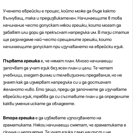
Ученето еврейски е процес, който може да бъде както
вълнуващ, така и предизвикателен. Начинаещите в това
начинание често допускат някои грешки, които могат да
забавят или дори да прекъснат напредъка им. В тази статия
ще разгледаме най-често срещаните грешки, които
начинаещите допускат при изучаването на еврейски език.
Първата грешка
е, че нямат план. Много начинаещи
започват да учат език без ясен план и цели. Те четат
учебници, гледат филми и телевизионни предавания, но не
знаят как да измерват напредъка си и да достигнат
желаното ниво. Ето защо, преди да започнете да изучавате
еврейски език, трябва да си съставите план и да определите
какви умения искате да овладеете.
Втора грешка
е да избягвате използването на
граматиката. Някои начинаещи смятат, че граматиката е
скучна и неприятна. Те учат езика само наизуст и не