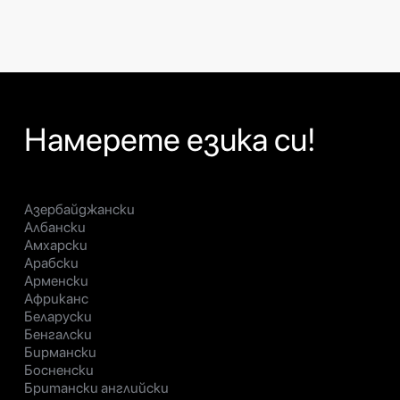
Намерете езика си!
Азербайджански
Албански
Амхарски
Арабски
Арменски
Африканс
Беларуски
Бенгалски
Бирмански
Босненски
Британски английски