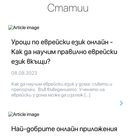
Статии
Уроци по еврейски език онлайн -
Как да научим правилно еврейски
език вкъщи?
08.08.2023
Как да научим еврейски език у дома: съвети и
препоръки Във въведението: Ученето на
еврейски у дома може да изглеж […]
Най-добрите онлайн приложения