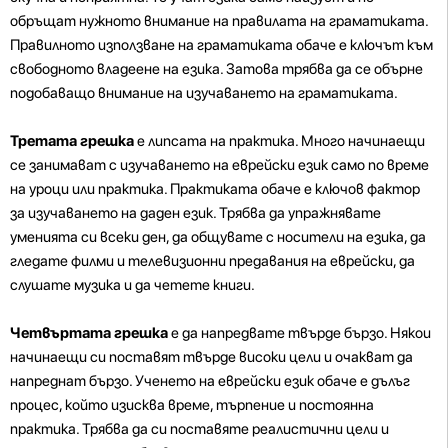
обръщат нужното внимание на правилата на граматиката.
Правилното използване на граматиката обаче е ключът към
свободното владеене на езика. Затова трябва да се обърне
подобаващо внимание на изучаването на граматиката.
Третата грешка
е липсата на практика. Много начинаещи
се занимават с изучаването на еврейски език само по време
на уроци или практика. Практиката обаче е ключов фактор
за изучаването на даден език. Трябва да упражнявате
уменията си всеки ден, да общувате с носители на езика, да
гледате филми и телевизионни предавания на еврейски, да
слушате музика и да четете книги.
Четвъртата грешка
е да напредвате твърде бързо. Някои
начинаещи си поставят твърде високи цели и очакват да
напреднат бързо. Ученето на еврейски език обаче е дълъг
процес, който изисква време, търпение и постоянна
практика. Трябва да си поставяте реалистични цели и