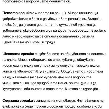
постоянно да подобрявате уменията си.
Петото грешка
е липсата на речник. Много начинаещи
забравят колко е важно да увеличават речника си. Въпреки
това, без да знаете достатъчно думи, е невъзможно да
говорите езика свободно и да разбирате говорещите го. Ето
защо е необходимо да се отделя достатъчно време за
изучаване на нови думи и фрази.
Шестата грешка
е избягването на общуването с носители
на езика. Много новодошли се страхуват да общуват с
носители на езика от страх да не допуснат грешка или от
липса на увереност в знанията си. Общуването с носители
на езика обаче е не само чудесен начин да подобрите
уменията си, но и да придобиете ценен опит и знания за
културата и обичаите на страната, в която се използва .
Седмата грешка
е липсата на мотивация. Изучаването на
език може да бъде труден и досаден процес, особено ако ви