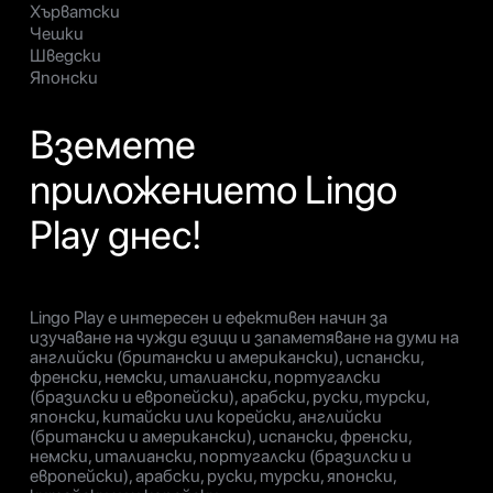
Хърватски
Чешки
Шведски
Японски
Вземете
приложението Lingo
Play днес!
Lingo Play е интересен и ефективен начин за
изучаване на чужди езици и запаметяване на думи на
английски (британски и американски), испански,
френски, немски, италиански, португалски
(бразилски и европейски), арабски, руски, турски,
японски, китайски или корейски, английски
(британски и американски), испански, френски,
немски, италиански, португалски (бразилски и
европейски), арабски, руски, турски, японски,