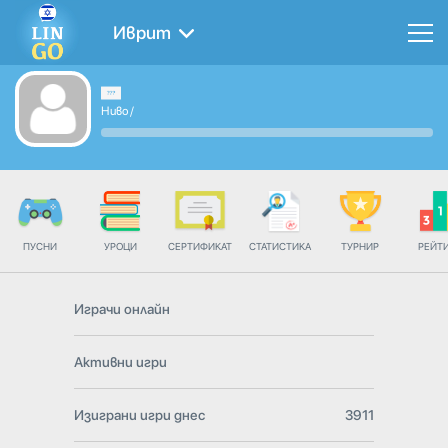
Иврит
Ниво
/
ПУСНИ
УРОЦИ
СЕРТИФИКАТ
СТАТИСТИКА
ТУРНИР
РЕЙТ
Играчи онлайн
Активни игри
Изиграни игри днес
3911