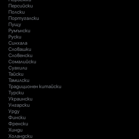
Персийски
Полски
Португалски
Пущу
Румънски
Руски
Синхала
Словашки
Словенски
Сомалийски
Суахили
Тайски
Тамилски
Традиционен китайски
Турски
Украински
Унгарски
Урду
Фински
Френски
Хинди
Холандски