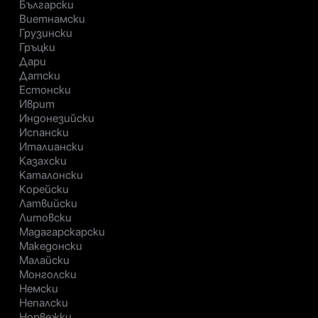
Български
Виетнамски
Грузински
Гръцки
Дари
Датски
Естонски
Иврит
Индонезийски
Испански
Италиански
Казахски
Каталонски
Корейски
Латвийски
Литовски
Мадагарскарски
Македонски
Малайски
Монголски
Немски
Непалски
Норвежки