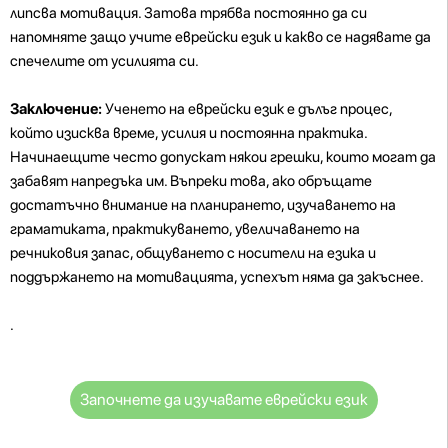
липсва мотивация. Затова трябва постоянно да си
напомняте защо учите еврейски език и какво се надявате да
спечелите от усилията си.
Заключение:
Ученето на еврейски език е дълъг процес,
който изисква време, усилия и постоянна практика.
Начинаещите често допускат някои грешки, които могат да
забавят напредъка им. Въпреки това, ако обръщате
достатъчно внимание на планирането, изучаването на
граматиката, практикуването, увеличаването на
речниковия запас, общуването с носители на езика и
поддържането на мотивацията, успехът няма да закъснее.
.
Започнете да изучавате еврейски език