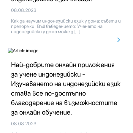
08.08.2023
Как да научим индонезийски език у дома: съвети и
препоръки Във въведението: Ученето на
индонезийски у дома може д […]
Най-добрите онлайн приложения
за учене индонезийски -
Изучаването на индонезийски език
става все по-достъпно
благодарение на възможностите
за онлайн обучение.
08.08.2023