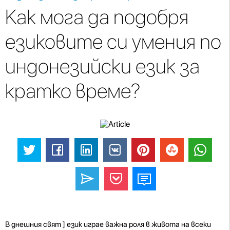
Как мога да подобря
езиковите си умения по
индонезийски език за
кратко време?
В днешния свят ] език играе важна роля в живота на всеки