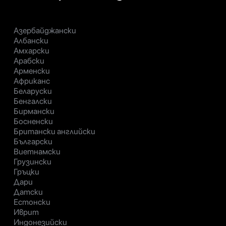
Азербайджански
Албански
Амхарски
Арабски
Арменски
Африканс
Беларуски
Бенгалски
Бирмански
Босненски
Британски английски
Български
Виетнамски
Грузински
Гръцки
Дари
Датски
Естонски
Иврит
Индонезийски