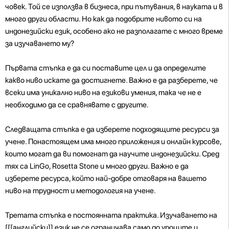
човек. Той се използва в бизнеса, при пътувания, в науката и в
много други области. Но как да подобрите нивото си на
индонезийски език, особено ако не разполагате с много време
за изучаването му?
Първата стъпка е да си поставите цел и да определите
какво ниво искате да достигнете. Важно е да разберете, че
всеки има уникално ниво на езикови умения, така че не е
необходимо да се сравнявате с другите.
Следващата стъпка е да изберете подходящите ресурси за
учене. Понастоящем има много приложения и онлайн курсове,
които могат да ви помогнат да научите индонезийски. Сред
тях са LinGo, Rosetta Stone и много други. Важно е да
изберете ресурса, който най-добре отговаря на вашето
ниво на трудност и методология на учене.
Третата стъпка е постоянната практика. Изучаването на
[[[английски]] език не се ограничава само до уроците и