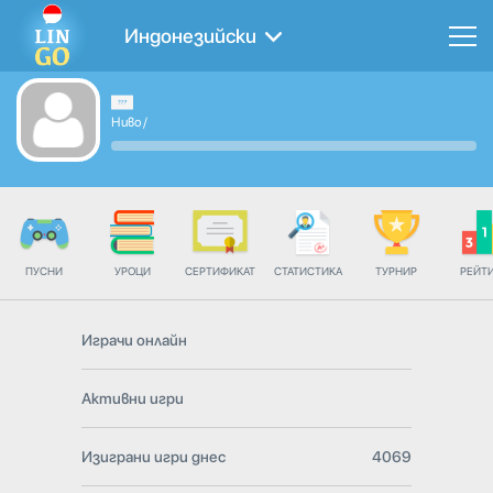
Индонезийски
Ниво
/
ПУСНИ
УРОЦИ
СЕРТИФИКАТ
СТАТИСТИКА
ТУРНИР
РЕЙТ
Играчи онлайн
Активни игри
Изиграни игри днес
4069