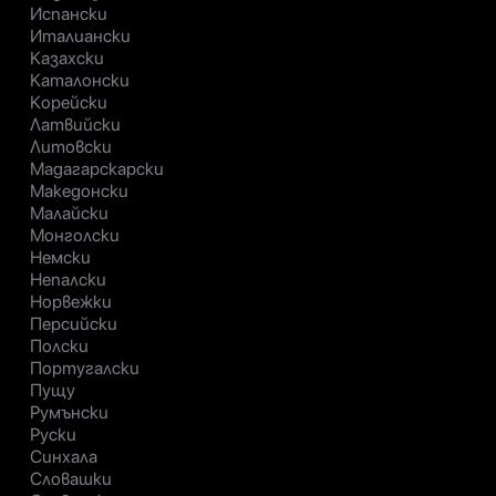
Испански
Италиански
Казахски
Каталонски
Корейски
Латвийски
Литовски
Мадагарскарски
Македонски
Малайски
Монголски
Немски
Непалски
Норвежки
Персийски
Полски
Португалски
Пущу
Румънски
Руски
Синхала
Словашки