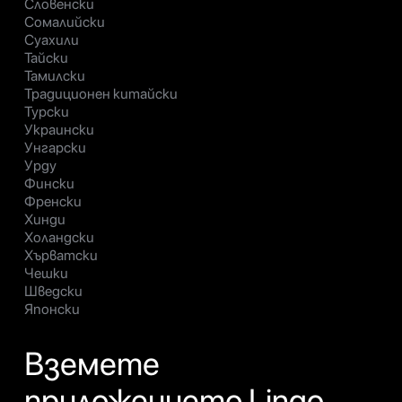
Словенски
Сомалийски
Суахили
Тайски
Тамилски
Традиционен китайски
Турски
Украински
Унгарски
Урду
Фински
Френски
Хинди
Холандски
Хърватски
Чешки
Шведски
Японски
Вземете
приложението Lingo