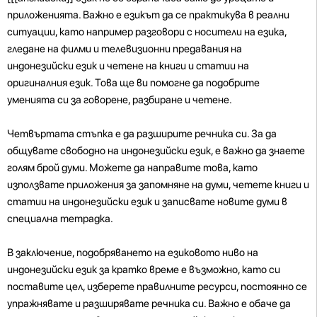
приложенията. Важно е езикът да се практикува в реални
ситуации, като например разговори с носители на езика,
гледане на филми и телевизионни предавания на
индонезийски език и четене на книги и статии на
оригиналния език. Това ще ви помогне да подобрите
уменията си за говорене, разбиране и четене.
Четвъртата стъпка е да разширите речника си. За да
общувате свободно на индонезийски език, е важно да знаете
голям брой думи. Можете да направите това, като
използвате приложения за запомняне на думи, четете книги и
статии на индонезийски език и записвате новите думи в
специална тетрадка.
В заключение, подобряването на езиковото ниво на
индонезийски език за кратко време е възможно, като си
поставите цел, изберете правилните ресурси, постоянно се
упражнявате и разширявате речника си. Важно е обаче да