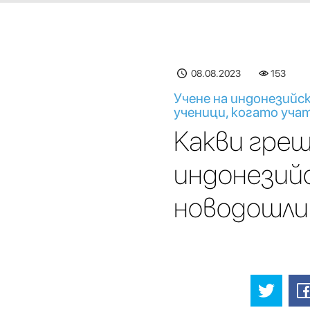
08.08.2023
153
Учене на индонезийс
ученици, когато уча
Какви греш
индонезийс
новодошл