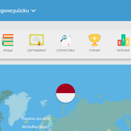
донезийски
УРОЦИ
СЕРТИФИКАТ
СТАТИСТИКА
ТУРНИР
РЕЙТИНГ
Играчи онлайн
Активни игри