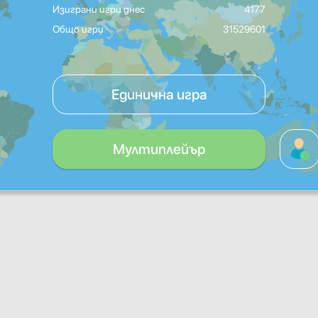
Изиграни игри днес
4177
Общо игри
31529601
Единична игра
Мултиплейър