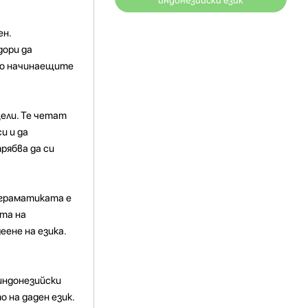
индонезийски език
ен.
дори да
то начинаещите
цели. Те четат
и и да
рябва да си
 граматиката е
ата на
ене на езика.
индонезийски
 на даден език.