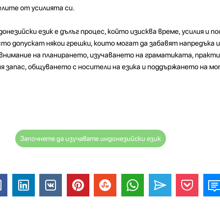
елите от усилията си.
онезийски език е дълъг процес, който изисква време, усилия и п
о допускат някои грешки, които могат да забавят напредъка и
нимание на планирането, изучаването на граматиката, практи
я запас, общуването с носители на езика и поддържането на м
Започнете да изучавате индонезийски език