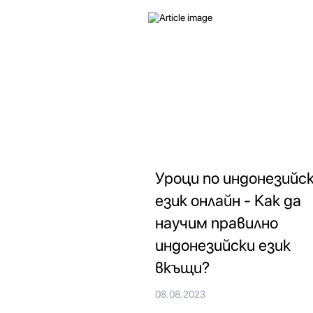
Уроци по индонезийс
език онлайн - Как да
научим правилно
индонезийски език
вкъщи?
08.08.2023