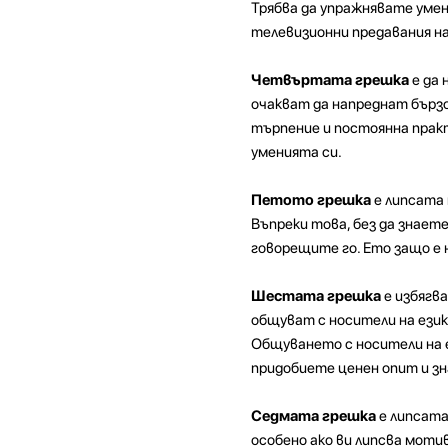
Трябва да упражнявате умени
телевизионни предавания на
Четвъртата грешка
е да 
очакват да напреднат бързо.
търпение и постоянна практ
уменията си.
Петото грешка
е липсата 
Въпреки това, без да знает
говорещите го. Ето защо е 
Шестата грешка
е избягв
общуват с носители на език
Общуването с носители на ез
придобиете ценен опит и зна
Седмата грешка
е липсата
особено ако ви липсва моти