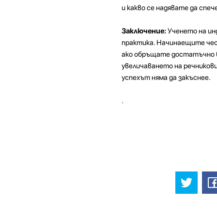
и какво се надявате да спеч
Заключение:
Ученето на инд
практика. Начинаещите чест
ако обръщате достатъчно в
увеличаването на речникови
успехът няма да закъснее.
.