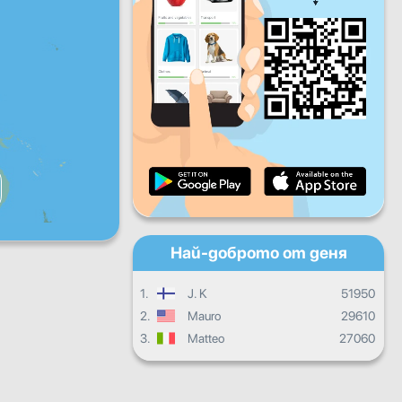
Пет
Съб
Нед
Дневен прогрес
Месечен прогрес
Сертификат
Общ прогрес
Най-доброто от деня
1.
J. K
51950
2.
Mauro
29610
3.
Matteo
27060