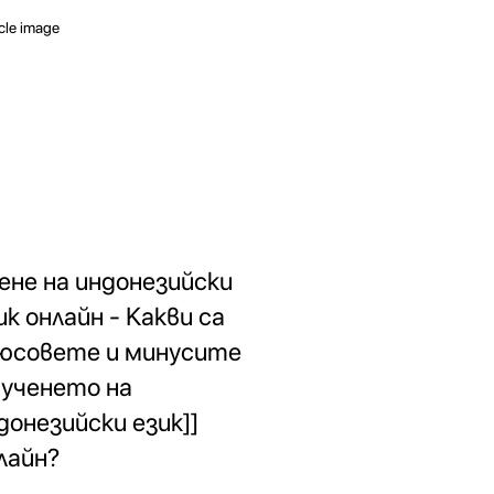
ене на индонезийски
ик онлайн - Какви са
юсовете и минусите
 ученето на
донезийски език]]
лайн?