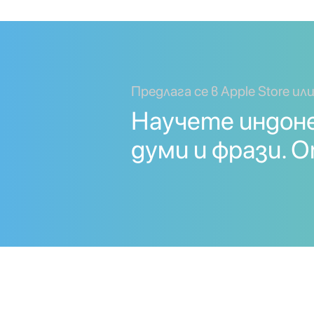
Предлага се в Apple Store или
Научете индон
думи и фрази. 