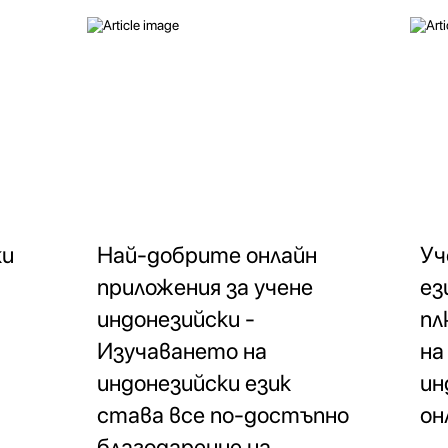
ки
Най-добрите онлайн
Уч
приложения за учене
ез
индонезийски -
пл
Изучаването на
на
индонезийски език
ин
става все по-достъпно
он
благодарение на