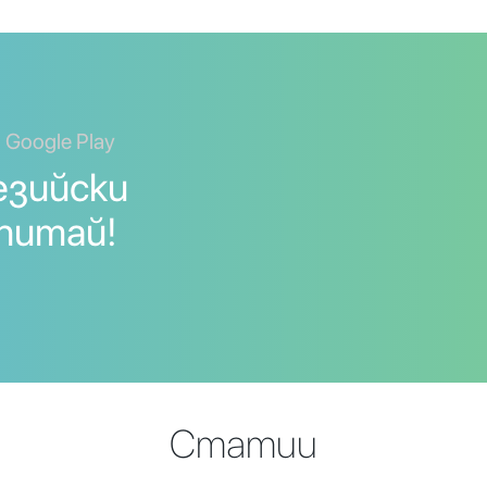
 Google Play
езийски
Опитай!
Статии