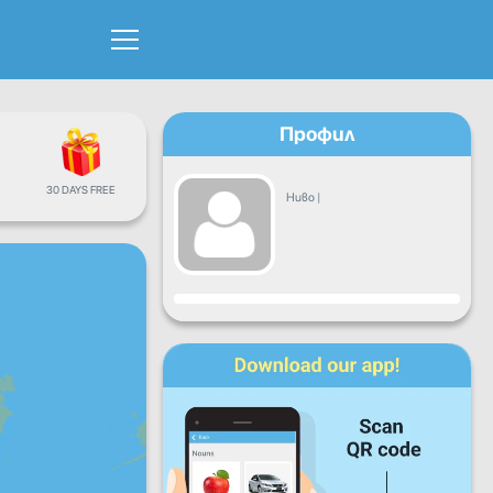
Профил
30 DAYS FREE
Ниво
|
Прогрес
Пон
Вто
Сря
Чет