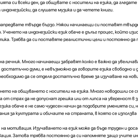
ята си всеки ден, да общувате с носители на езика, да гледате
 индонезийски, да слушате музика и да четете книги.
напредвате твърде бързо. Някои начинаещи си поставят твърде
 Ученето на индонезийски език обаче е дълъг процес, който изи
ика. Трябва да си поставяте реалистични цели и постоянно да
на речник. Много начинаещи забравят колко е важно да увеличав
е достатъчно думи, е невъзможно да говорите езика свободно и 
необходимо да се отделя достатъчно време за изучаване на нови
ането на общуването с носители на езика. Много новодошли се 
а от страх да не допуснат грешка или от липса на увереност в з
ика обаче е не само чудесен начин да подобрите уменията си, н
ния за културата и обичаите на страната, в която се използва 
 на мотивация. Изучаването на език може да бъде труден и доса
вация. Затова трябва постоянно да си напомняте защо учите ин