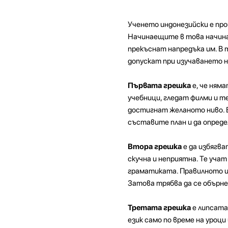
Ученето индонезийски е про
Начинаещите в това начинан
прекъснат напредъка им. В
допускат при изучаването н
Първата грешка
е, че няма
учебници, гледат филми и те
достигнат желаното ниво. Е
съставите план и да опреде
Втора грешка
е да избягв
скучна и неприятна. Те уча
граматиката. Правилното из
Затова трябва да се обърн
Третата грешка
е липсата
език само по време на уроци