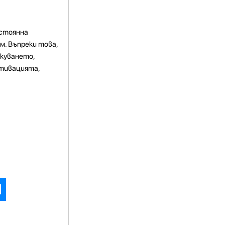
остоянна
м. Въпреки това,
куването,
отивацията,