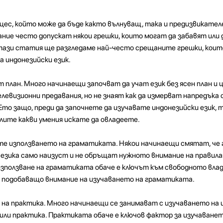
цес, който може да бъде както вълнуващ, така и предизвикател
ие често допускат някои грешки, които могат да забавят или 
 тази статия ще разгледаме най-често срещаните грешки, кои
а индонезийски език.
т план. Много начинаещи започват да учат език без ясен план и 
левизионни предавания, но не знаят как да измерват напредъка с
то защо, преди да започнете да изучавате индонезийски език, т
лите какви умения искате да овладеете.
ате използването на граматиката. Някои начинаещи смятат, че
т езика само наизуст и не обръщат нужното внимание на правил
ползване на граматиката обаче е ключът към свободното владе
е подобаващо внимание на изучаването на граматиката.
 на практика. Много начинаещи се занимават с изучаването на 
 или практика. Практиката обаче е ключов фактор за изучаването