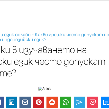
ки език онлайн - Какви грешки често допускат н
т индонезийски език?
ки в изучаването на
ки език често допускат
ите?