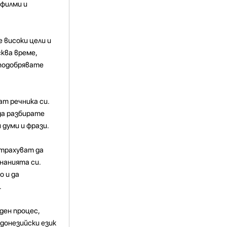
 филми и
 високи цели и
сква време,
 подобрявате
ат речника си.
да разбирате
 думи и фрази.
страхуват да
нанията си.
о и да
.
ден процес,
донезийски език