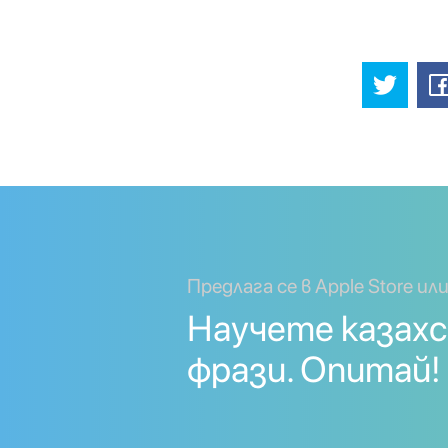
Предлага се в Apple Store или
Научете казахс
фрази. Опитай!