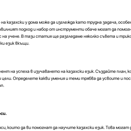
на казахски у дома може да изглежда като трудна задача, особе
авилният подход и набор от инструменти обаче могат да помогн
 на учене. В тази статия ще разгледаме няколко съвета и трико
ки език вкъщи.
ент на успеха в изучаването на казахски език. Създайте план, к
 цели. Определете какви умения и теми трябва да усвоите и п
ап.
си.
си, които да ви помогнат да научите казахски език. Това могат