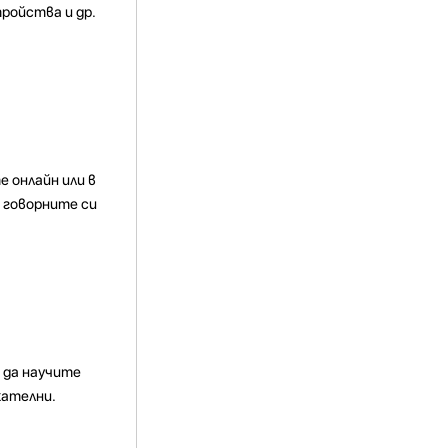
ройства и др.
 онлайн или в
 говорните си
и да научите
кателни.