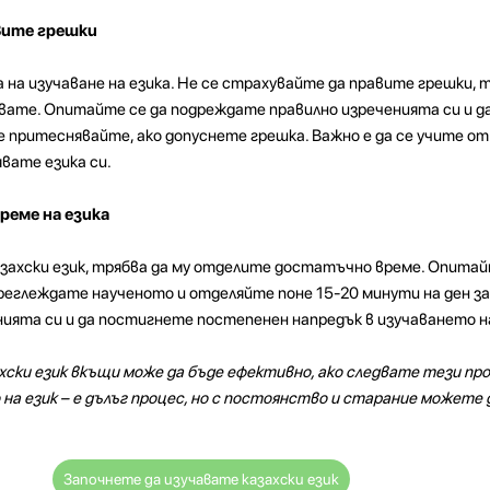
вите грешки
 на изучаване на езика. Не се страхувайте да правите грешки, 
вате. Опитайте се да подреждате правилно изреченията си и д
се притеснявайте, ако допуснете грешка. Важно е да се учите от
вате езика си.
еме на езика
азахски език, трябва да му отделите достатъчно време. Опитай
преглеждате наученото и отделяйте поне 15-20 минути на ден за
нията си и да постигнете постепенен напредък в изучаването на
ахски език вкъщи може да бъде ефективно, ако следвате тези пр
на език – е дълъг процес, но с постоянство и старание можете 
Започнете да изучавате казахски език