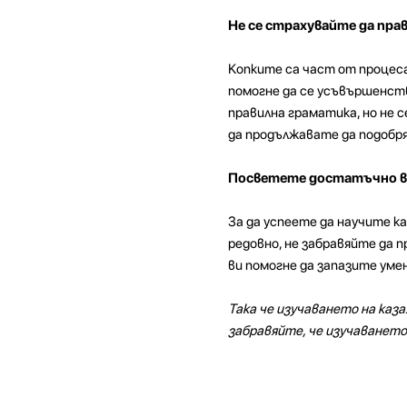
Не се страхувайте да пра
Копките са част от процеса
помогне да се усъвършенст
правилна граматика, но не 
да продължавате да подобря
Посветете достатъчно вр
За да успеете да научите к
редовно, не забравяйте да 
ви помогне да запазите уме
Така че изучаването на каз
забравяйте, че изучаването 