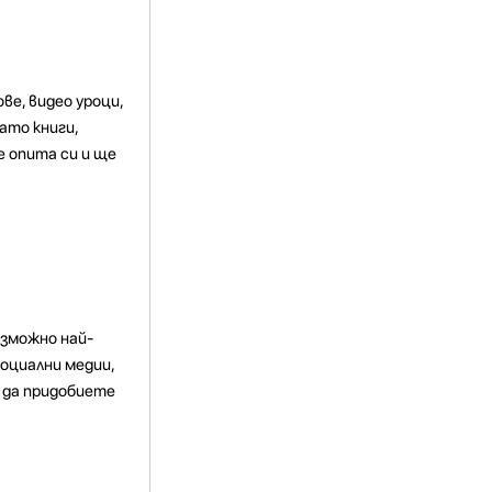
ве, видео уроци,
ато книги,
е опита си и ще
ъзможно най-
социални медии,
и да придобиете