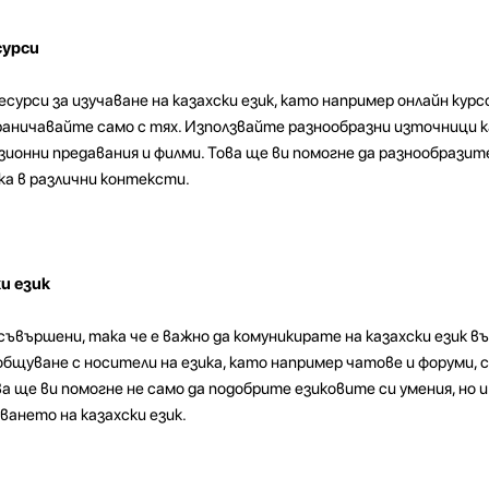
сурси
урси за изучаване на казахски език, като например онлайн курсо
ограничавайте само с тях. Използвайте разнообразни източници к
зионни предавания и филми. Това ще ви помогне да разнообразит
ка в различни контексти.
и език
вършени, така че е важно да комуникирате на казахски език в
общуване с носители на езика, като например чатове и форуми, 
ва ще ви помогне не само да подобрите езиковите си умения, но 
ването на казахски език.