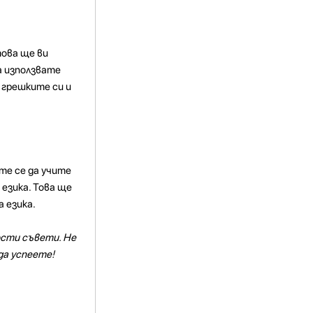
това ще ви
а използвате
 грешките си и
те се да учите
 езика. Това ще
 езика.
ости съвети. Не
да успеете!