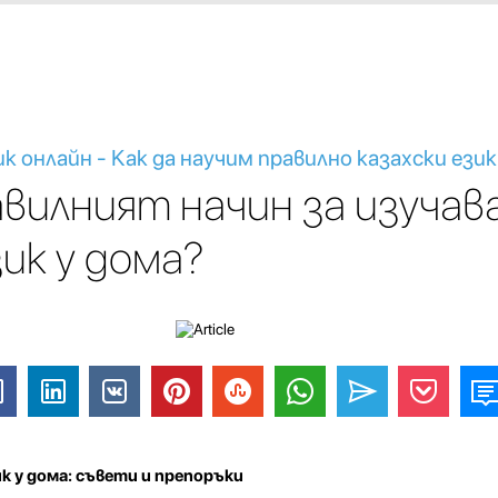
ик онлайн - Как да научим правилно казахски ези
авилният начин за изучав
зик у дома?
ик у дома: съвети и препоръки