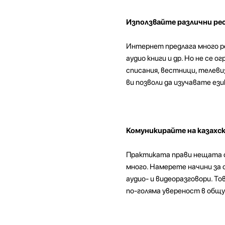
Използвайте различни ре
Интернет предлага много рес
аудио книги и др. Но не се 
списания, вестници, телеви
ви позволи да изучавате ези
Комуникирайте на казахск
Практиката прави нещата съ
много. Намерете начини за 
аудио- и видеоразговори. То
по-голяма увереност в общу