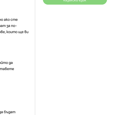
казахски език
но ако сте
ат за по-
ве, които ще ви
ойто да
оставете
 да бъдат