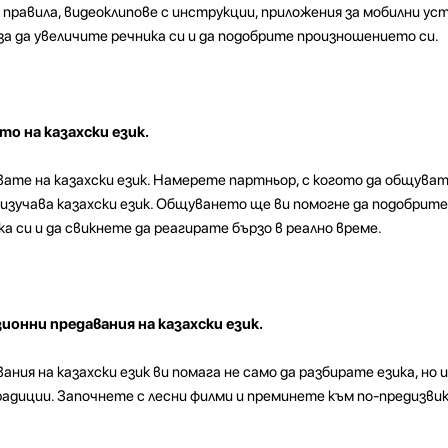
правила, видеоклипове с инструкции, приложения за мобилни уст
за да увеличите речника си и да подобрите произношението си.
о на казахски език.
ате на казахски език. Намерете партньор, с когото да общувате
зучава казахски език. Общуването ще ви помогне да подобрите
а си и да свикнете да реагирате бързо в реално време.
ионни предавания на казахски език.
ания на казахски език ви помага не само да разбирате езика, но 
традиции. Започнете с лесни филми и преминете към по-предизви