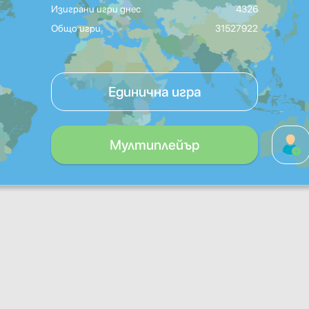
Изиграни игри днес
4326
Общо игри
31527922
Единична игра
Мултиплейър