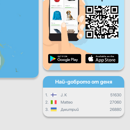
Пет
Съб
Нед
Дневен прогрес
Месечен прогрес
Сертификат
Общ прогрес
Най-доброто от деня
1.
J. K
51630
2.
Matteo
27060
3.
Дмитрий
26880