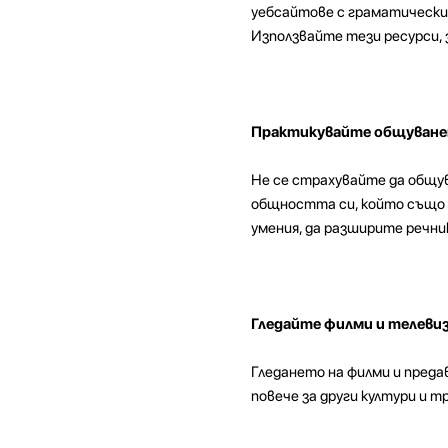
уебсайтове с граматически 
Използвайте тези ресурси, 
Практикувайте общуванет
Не се страхувайте да общув
общността си, който също и
умения, да разширите речник
Гледайте филми и телевиз
Гледането на филми и предав
повече за други култури и 