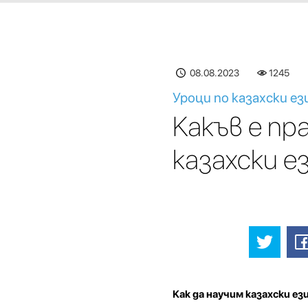
08.08.2023
1245
Уроци по казахски ез
Какъв е пр
казахски е
Как да научим казахски ез