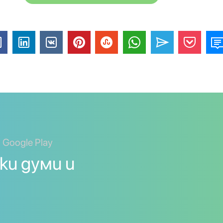
 Google Play
ки думи и