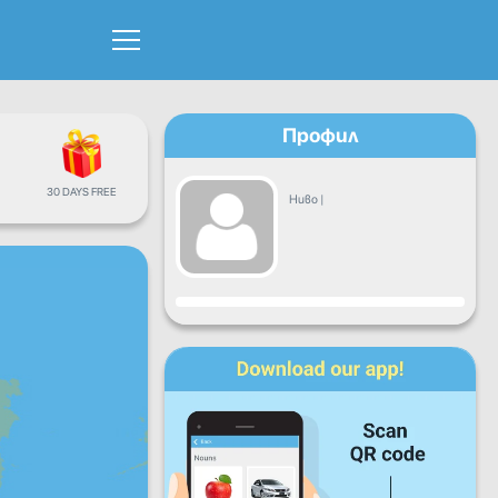
Профил
30 DAYS FREE
Ниво
|
Прогрес
Пон
Вто
Сря
Чет