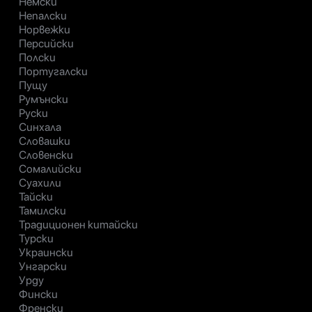
Немски
Непалски
Норвежки
Персийски
Полски
Португалски
Пущу
Румънски
Руски
Синхала
Словашки
Словенски
Сомалийски
Суахили
Тайски
Тамилски
Традиционен китайски
Турски
Украински
Унгарски
Урду
Фински
Френски