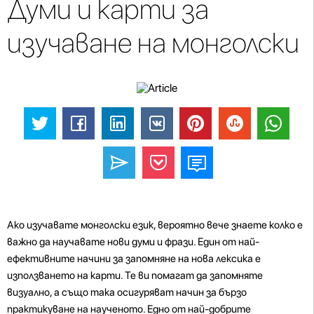
Думи и карти за
изучаване на монголски
Ако изучавате монголски език, вероятно вече знаете колко е
важно да научавате нови думи и фрази. Един от най-
ефективните начини за запомняне на нова лексика е
използването на карти. Те ви помагат да запомняте
визуално, а също така осигуряват начин за бързо
практикуване на наученото. Едно от най-добрите