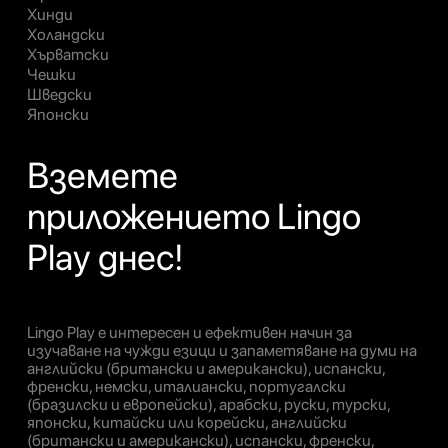
Хинди
Холандски
Хърватски
Чешки
Шведски
Японски
Вземете
приложението Lingo
Play днес!
Lingo Play е интересен и ефективен начин за
изучаване на чужди езици и запаметяване на думи на
английски (британски и американски), испански,
френски, немски, италиански, португалски
(бразилски и европейски), арабски, руски, турски,
японски, китайски или корейски, английски
(британски и американски), испански, френски,