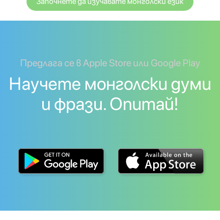
Започнете да изучавате монголски език
Предлага се в Apple Store или Google Play
Научете монголски думи
и фрази. Опитай!