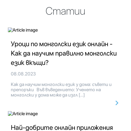
Статии
Уроци по монголски език онлайн -
Как да научим правилно монголски
език вкъщи?
08.08.2023
Как да научим монголски език у дома: съвети и
препоръки Във въведението: Ученето на
монголски у дома може да изгл […]
Най-добрите онлайн приложения