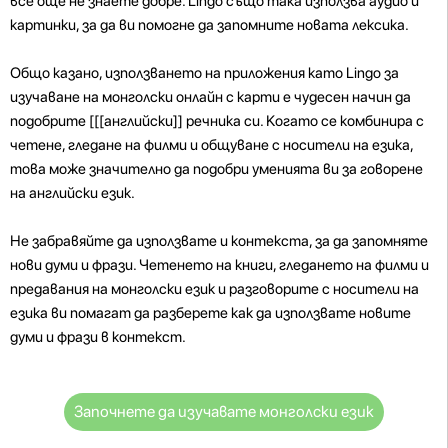
все още не знаете добре. Lingo също така използва аудио и
картинки, за да ви помогне да запомните новата лексика.
Общо казано, използването на приложения като Lingo за
изучаване на монголски онлайн с карти е чудесен начин да
подобрите [[[английски]] речника си. Когато се комбинира с
четене, гледане на филми и общуване с носители на езика,
това може значително да подобри уменията ви за говорене
на английски език.
Не забравяйте да използвате и контекста, за да запомняте
нови думи и фрази. Четенето на книги, гледането на филми и
предавания на монголски език и разговорите с носители на
езика ви помагат да разберете как да използвате новите
думи и фрази в контекст.
Започнете да изучавате монголски език