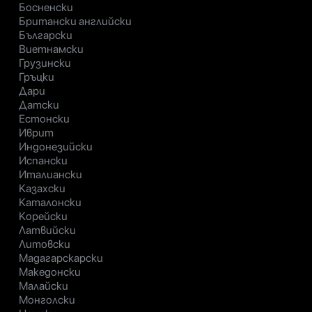
Босненски
Британски английски
Български
Виетнамски
Грузински
Гръцки
Дари
Датски
Естонски
Иврит
Индонезийски
Испански
Италиански
Казахски
Каталонски
Корейски
Латвийски
Литовски
Мадагарскарски
Македонски
Малайски
Монголски