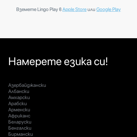
Вземете Lingo Play в
Apple Store
или
Google Play
Намерете езика си!
Азербайджански
Албански
Амхарски
Арабски
Арменски
Африканс
Беларуски
Бенгалски
Бирмански