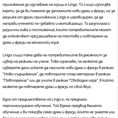
приложения за изучаване на езици е Lingo. То също използва
карти, за да ви помогне да запомните нови думи и фрази, но за
разлика от други приложения, Lingo е игровизиран, за да
направи ученето по-забавно и мотивиращо. То разполага с
различни нива и постижения, които потребителите могат
да отключват чрез решаване на тестове и повтаряне на
думи и фрази на монголски език.
Lingo също така дава на потребителите възможност за
избор на режими на учене. Това означава, че можете да
изберете дали искате да научите нови думи и фрази в режим
"Ново съдържание", да повторите стар материал в режим
"Повторение" или да учите в режим "Свободна игра", в който
можете да повтаряте думи и фрази по свой вкус.
Едно от предимствата на Lingo е, че предлага
персонализирано обучение. Той взема предвид вашето
обучение и ви показва само думи и фрази, които не знаете или