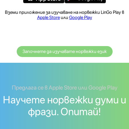
Вземи приложение за изучаване на норвежки LinGo Play в
Apple Store
или
Google Play
Започнете да изучавате норвежки език
Предлага се в Apple Store или Google Play
Научете норвежки думи и
фрази. Опитай!