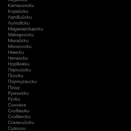
Каталонски
Корейски
Латвийски
Литовски
Мадагарскарски
Македонски
Малайски
Монголски
Немски
Непалски
Норвежки
Персийски
Полски
Португалски
Пущу
Румънски
Руски
Синхала
Словашки
Словенски
Сомалийски
Суахили