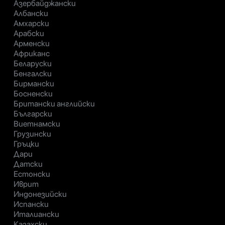
Азербайджански
Албански
Амхарски
Арабски
Арменски
Африканс
Беларуски
Бенгалски
Бирмански
Босненски
Британски английски
Български
Виетнамски
Грузински
Гръцки
Дари
Датски
Естонски
Иврит
Индонезийски
Испански
Италиански
Казахски