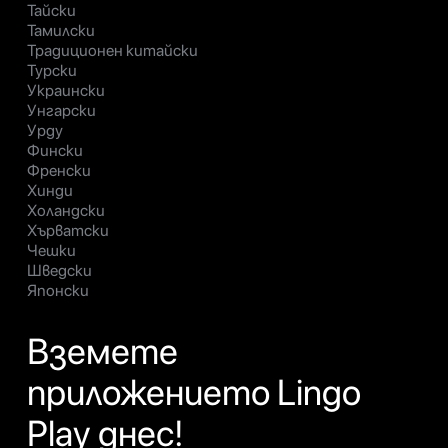
Тайски
Тамилски
Традиционен китайски
Турски
Украински
Унгарски
Урду
Фински
Френски
Хинди
Холандски
Хърватски
Чешки
Шведски
Японски
Вземете
приложението Lingo
Play днес!