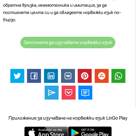
обратна връзка, мнемотехника и имитация, за да
постигнете целта си и да овладеете норвежки език по-
бързо.
Започнете да изучавате норвежки език
Приложение за изучаване на норвежки език LinGo Play