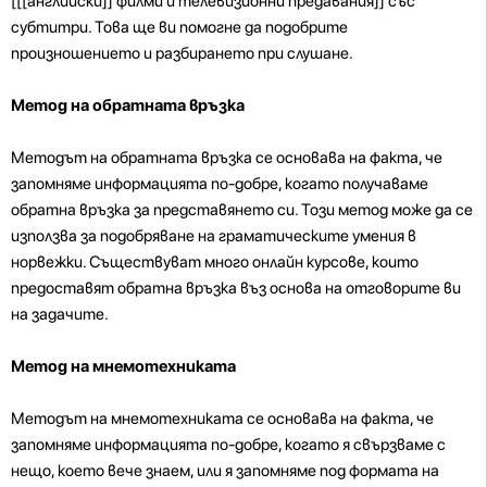
[[[английски]] филми и телевизионни предавания]] със
субтитри. Това ще ви помогне да подобрите
произношението и разбирането при слушане.
Метод на обратната връзка
Методът на обратната връзка се основава на факта, че
запомняме информацията по-добре, когато получаваме
обратна връзка за представянето си. Този метод може да се
използва за подобряване на граматическите умения в
норвежки. Съществуват много онлайн курсове, които
предоставят обратна връзка въз основа на отговорите ви
на задачите.
Метод на мнемотехниката
Методът на мнемотехниката се основава на факта, че
запомняме информацията по-добре, когато я свързваме с
нещо, което вече знаем, или я запомняме под формата на