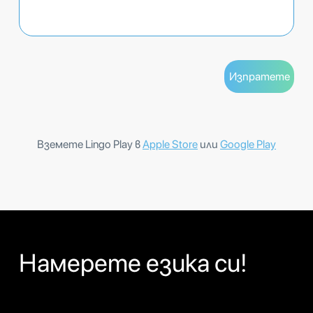
Вземете Lingo Play в
Apple Store
или
Google Play
Намерете езика си!