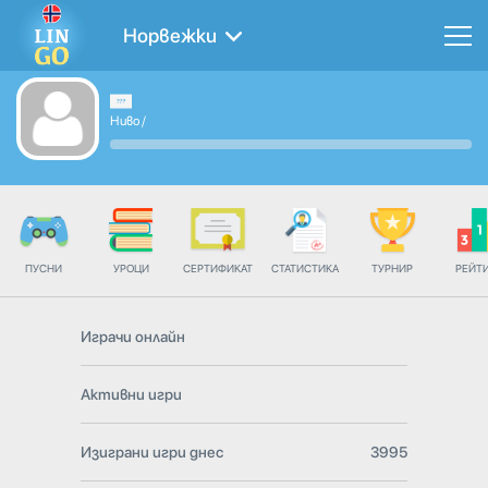
Норвежки
Ниво
/
ПУСНИ
УРОЦИ
СЕРТИФИКАТ
СТАТИСТИКА
ТУРНИР
РЕЙТ
Играчи онлайн
Активни игри
Изиграни игри днес
3995