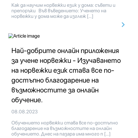
Как да научим норвежки език у дома: съвети и
препоръки Във въведението: Ученето на
норвежки у дома може да изглеж […]
Най-добрите онлайн приложения
за учене норвежки - Изучаването
на норвежки език става все по-
достъпно благодарение на
възможностите за онлайн
обучение.
08.08.2023
Обучението норвежки става все по-достъпно
благодарение на възможностите на онлайн
обучението. Днес на пазара има много п […]