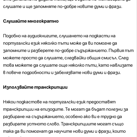
слушате и ще запомняте по-добре новите думи и фрази.
Слушайте многократно
Подобно на аудиокнигите, слушането на подкасти на
португалски език няколко пъти може да ви помогне да
запомните и разберете по-добре съдържанието. Първия път
можете просто да слушате, следвайки общия смисъл. След
това можете да слушате още няколко пъти, като навлизате
в повече подробности и забелязвате нови думи и фрази.
Използвайте транскрипции
Някои подкастове на португалски език предоставят
транскрипции на епизодите. Те могат да бъдат полезни за
разбиране на съдържанието, особено ако ви е трудно да
разбирате устното слово. Транскрипциите могат също
така да ви помогнат да научите нови думи и фрази, които