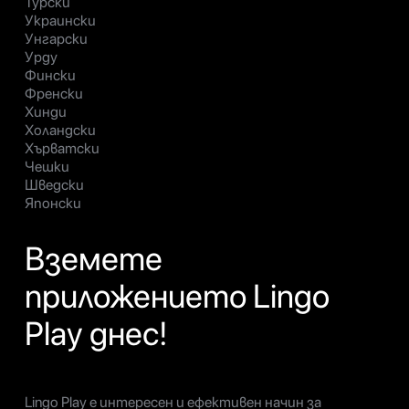
Турски
Украински
Унгарски
Урду
Фински
Френски
Хинди
Холандски
Хърватски
Чешки
Шведски
Японски
Вземете
приложението Lingo
Play днес!
Lingo Play е интересен и ефективен начин за