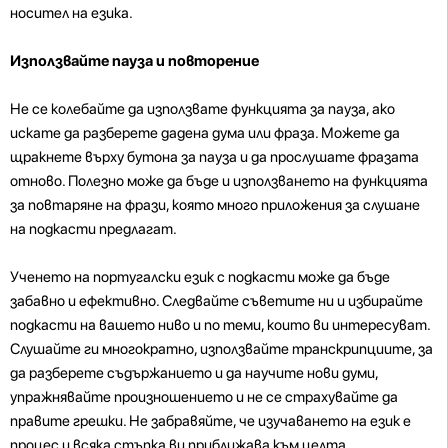
носител на езика.
Използвайте пауза и повторение
Не се колебайте да използвате функцията за пауза, ако
искате да разберете дадена дума или фраза. Можете да
щракнете върху бутона за пауза и да прослушате фразата
отново. Полезно може да бъде и използването на функцията
за повтаряне на фрази, която много приложения за слушане
на подкасти предлагат.
Ученето на португалски език с подкасти може да бъде
забавно и ефективно. Следвайте съветите ни и избирайте
подкасти на вашето ниво и по теми, които ви интересуват.
Слушайте ги многократно, използвайте транскрипциите, за
да разберете съдържанието и да научите нови думи,
упражнявайте произношението и не се страхувайте да
правите грешки. Не забравяйте, че изучаването на език е
процес и всяка стъпка ви приближава към целта.