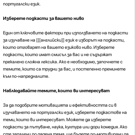
португалски език.
Изберете подкасти за вашето ниво
Един от ключовите фактори при използването на подкасти
за изучаване на [[[английски]] език е изборът на подкасти,
които отговарят на вашето езиково ниво. Изберете
подкасти, които имат смисъл за вас и не съдържат
прекалено сложна лексика. Ако е необходимо, започнете с
темите, които са трудни за вас, и постепенно преминете
към по-напредналите.
Наблюдавайте темите, които ви интересуват
За да подобрите мотивацията и ефективността си в
изучаването на португалски език, изберете подкастове на
теми, които ви интересуват. Можете да изберете
подкасти за пътуване, наука, култура или дори комедия. Ако
сте запалени по дадена тема, ще бъдете по-мотивирани да