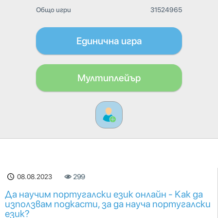
Общо игри
31524965
Единична игра
Мултиплейър
08.08.2023
299
Да научим португалски език онлайн - Как да
използвам подкасти, за да науча португалски
език?