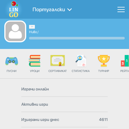
Португалски
Ниво
/
ПУСНИ
УРОЦИ
СЕРТИФИКАТ
СТАТИСТИКА
ТУРНИР
РЕЙТ
Играчи онлайн
Активни игри
Изиграни игри днес
4611