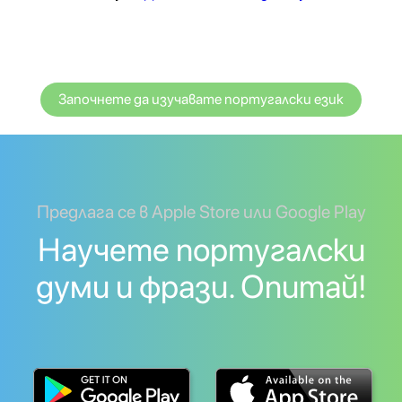
Започнете да изучавате португалски език
Предлага се в Apple Store или Google Play
Научете португалски
думи и фрази. Опитай!