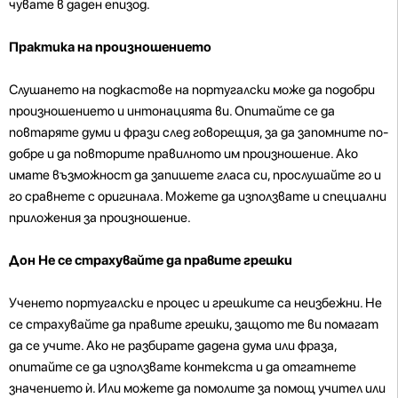
чувате в даден епизод.
Практика на произношението
Слушането на подкастове на португалски може да подобри
произношението и интонацията ви. Опитайте се да
повтаряте думи и фрази след говорещия, за да запомните по-
добре
и да повторите правилното им произношение. Ако
имате възможност да запишете гласа си, прослушайте го и
го сравнете с оригинала. Можете да използвате и специални
приложения за произношение.
Дон Не се страхувайте да правите грешки
Ученето португалски е процес и грешките са неизбежни. Не
се страхувайте да правите грешки, защото те ви помагат
да се учите. Ако не разбирате дадена дума или фраза,
опитайте се да използвате контекста и да отгатнете
значението ѝ. Или можете да помолите за помощ учител или