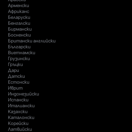
Арменски
Африканс
Беларуски
Бенгалски
Бирмански
Босненски
Британски английски
Български
Виетнамски
Грузински
Гръцки
Дари
Датски
Естонски
Иврит
Индонезийски
Испански
Италиански
Казахски
Каталонски
Корейски
Латвийски