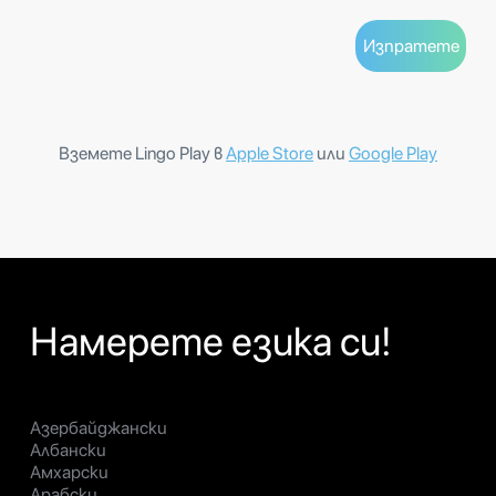
Вземете Lingo Play в
Apple Store
или
Google Play
Намерете езика си!
Азербайджански
Албански
Амхарски
Арабски