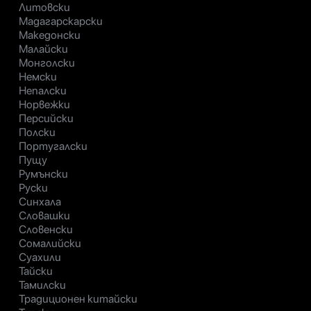
Литовски
Мадагарскарски
Македонски
Малайски
Монголски
Немски
Непалски
Норвежки
Персийски
Полски
Португалски
Пущу
Румънски
Руски
Синхала
Словашки
Словенски
Сомалийски
Суахили
Тайски
Тамилски
Традиционен китайски