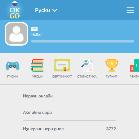
Руски
Ниво
/
ПУСНИ
УРОЦИ
СЕРТИФИКАТ
СТАТИСТИКА
ТУРНИР
РЕЙТ
Играчи онлайн
Активни игри
Изиграни игри днес
3772