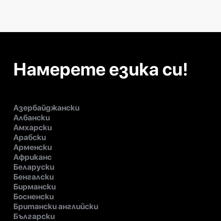
Намерете езика си!
Азербайджански
Албански
Амхарски
Арабски
Арменски
Африканс
Беларуски
Бенгалски
Бирмански
Босненски
Британски английски
Български