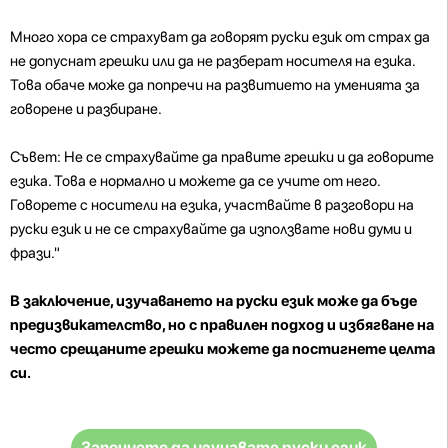
Много хора се страхуват да говорят руски език от страх да
не допуснат грешки или да не разберат носителя на езика.
Това обаче може да попречи на развитието на уменията за
говорене и разбиране.
Съвет: Не се страхувайте да правите грешки и да говорите
езика. Това е нормално и можете да се учите от него.
Говорете с носители на езика, участвайте в разговори на
руски език и не се страхувайте да използвате нови думи и
фрази."
В заключение, изучаването на руски език може да бъде
предизвикателство, но с правилен подход и избягване на
често срещаните грешки можете да постигнете целта
си.
Започнете да изучавате руски език