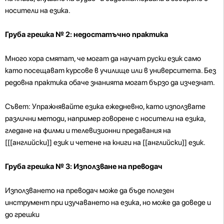
носители на езика.
Груба грешка № 2: недостатъчно практика
Много хора смятат, че могат да научат руски език само
като посещават курсове в училище или в университета. Без
редовна практика обаче знанията могат бързо да изчезнат.
Съвет: Упражнявайте езика ежедневно, като използвате
различни методи, например говорене с носители на езика,
гледане на филми и телевизионни предавания на
[[[английски]] език и четене на книги на [[английски]] език.
Груба грешка № 3: Използване на преводач
Използването на преводач може да бъде полезен
инструмент при изучаването на езика, но може да доведе и
до грешки