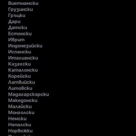
Виетнамски
Грузински
Гръцки
Дари
Датски
Естонски
Иврит
Индонезийски
Испански
Италиански
Казахски
Каталонски
Корейски
Латвийски
Литовски
Мадагарскарски
Македонски
Малайски
Монголски
Немски
Непалски
Норвежки