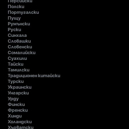
Персийски
Полски
Португалски
Пущу
Румънски
Руски
Синхала
Словашки
Словенски
Сомалийски
Суахили
Тайски
Тамилски
Традиционен китайски
Турски
Украински
Унгарски
Урду
Фински
Френски
Хинди
Холандски
Хърватски