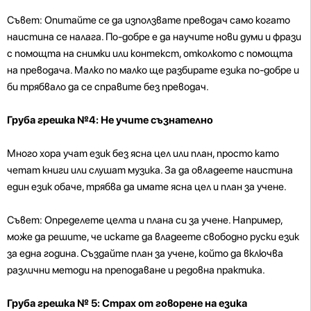
Съвет: Опитайте се да използвате преводач само когато
наистина се налага. По-добре е да научите нови думи и фрази
с помощта на снимки или контекст, отколкото с помощта
на преводача. Малко по малко ще разбирате езика по-добре и
би трябвало да се справите без преводач.
Груба грешка №4: Не учите съзнателно
Много хора учат език без ясна цел или план, просто като
четат книги или слушат музика. За да овладеете наистина
един език обаче, трябва да имате ясна цел и план за учене.
Съвет: Определете целта и плана си за учене. Например,
може да решите, че искате да владеете свободно руски език
за една година. Създайте план за учене, който да включва
различни методи на преподаване и редовна практика.
Груба грешка № 5: Страх от говорене на езика