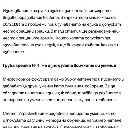
Изследването на руски език е един от най-популярните
видове образование в света. Въпреки това много хора се
сблъскват с проблеми при изучаването на езика и допускат
често срещани грешки. В тази статия ще разгледаме най-
често срещаните грешки, които хората допускат при
изучаването на руски език, и ще ви дадем съвети как да ги
избегнете.
Груба грешка № 1: Не използвате всичките си умения
Много хора се фокусират само върху четенето и писането и
забравят за други умения като слушане и говорене. За да
овладеете наистина един език обаче, трябва да развиете и
четирите си умения: четене, писане, слушане и говорене.
Съвет: Упражнявайте редовно и четирите умения, като
използвате различни методи на обучение, например четене
на книги, слушане на аудио- и видеоматериали и говорене с