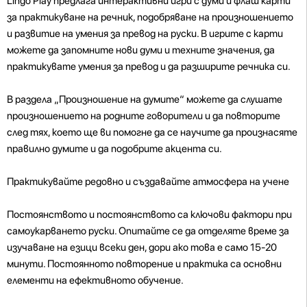
Lingo Play предлага интерактивни игри с думи и флаш карти
за практикуване на речник, подобряване на произношението
и развитие на умения за превод на руски. В игрите с карти
можете да запомните нови думи и техните значения, да
практикувате умения за превод и да разширите речника си.
В раздела „Произношение на думите“ можете да слушате
произношението на родните говорители и да повторите
след тях, което ще ви помогне да се научите да произнасяте
правилно думите и да подобрите акцента си.
Практикувайте редовно и създавайте атмосфера на учене
Постоянството и постоянството са ключови фактори при
самоукарването руски. Опитайте се да отделяте време за
изучаване на езици всеки ден, дори ако това е само 15-20
минути. Постоянното повторение и практика са основни
елементи на ефективното обучение.