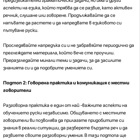
предизвикателни граматически задачи, но има и други
аспекти на езика, който трябва да се развие, като активен
речник, слушане или говорене. Продължавайте да се
напъвате да растете и да напредвате в езиковото си
пътуване руски.
Проследявайте напредъка си и не забравяйте периодично да
преглеждате материала, който вече сте проучили.
Преразгледайте минали теми и задачи, за да засилите
знанията си и да подобрите уменията си.
Подтоп 2: Говорена практика и комуникация с местни
говорители
Разговорна практика е един от най -важните аспекти на
обучението руски независимо. Общуването с местните
говорители ви позволява да прилагате придобитите си
знания в реални ситуации, да разберете бързата реч и да
развиете своите разговорни умения. В тази подтопа ще