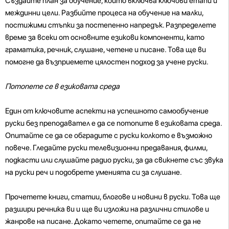
Създайте план за обучение, който включва ключови етапи и
междинни цели. Разбийте процеса на обучение на малки,
постижими стъпки за постепенно напредък. Разпределете
време за всеки от основните езикови компоненти, като
граматика, речник, слушане, четене и писане. Това ще ви
помогне да възприемете цялостен подход за учене руски.
Потопете се в езиковата среда
Един от ключовите аспекти на успешното самообучение
руски без преподавател е да се потопите в езиковата среда.
Опитайте се да се обградите с руски колкото е възможно
повече. Гледайте руски телевизионни предавания, филми,
подкасти или слушайте радио руски, за да свикнете със звука
на руски реч и подобрете уменията си за слушане.
Прочетете книги, статии, блогове и новини в руски. Това ще
разшири речника ви и ще ви изложи на различни стилове и
жанрове на писане. Докато четете, опитайте се да не