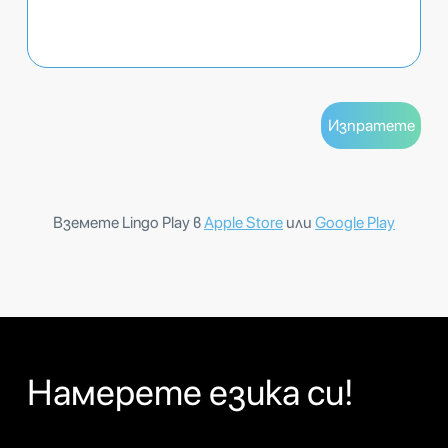
Вземете Lingo Play в
Apple Store
или
Google Play
Намерете езика си!