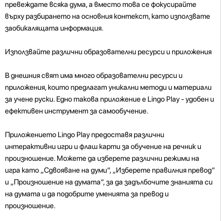
превеждате всяка дума, а вместо това се фокусирайте
върху разбирането на основния контекст, като използвате
заобикалящата информация.
Използвайте различни образователни ресурси и приложения
В днешния свят има много образователни ресурси и
приложения, които предлагат уникални методи и материали
за учене руски. Едно такова приложение е Lingo Play - удобен и
ефективен инструмент за самообучение.
Приложението Lingo Play предоставя различни
интерактивни игри и флаш карти за обучение на речник и
произношение. Можете да изберете различни режими на
игра като „Сдвояване на думи“, „Изберете правилния превод“
и „Произношение на думата“, за да задълбочите знанията си
на думата и да подобрите уменията за превод и
произношение.