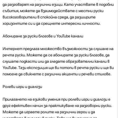
да разговарят на различни езици. Като участвате в подобни
събития, можете да взаимодействате с местни руски
високоговорители в спокойна среда, да разширите
хоризонтите си и да срещнете интересни личности.
Абониране за руски блогове и YouTube канали
Интернет предлага множество възможности за слушане на
речта руски. Можете да се абонирате за руски блогове, да
слушате подкасти или да гледате образователни канали в
YouTube. Тази експозиция ще ви потопи в речта руски и ще ви
помогне да свикнете с различни акценти и речеви стилове.
Ролеви игри и диалози
Прилагането на езикови умения при ролеви игри и диалози е
друг ефективен начин за практикуване на разговорни руски.
Можете да играете ролите на различни герои и да