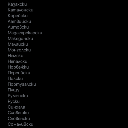
Казахски
Каталонски
Корейски
Латвийски
Литовски
Мадагарскарски
Македонски
Малайски
Монголски
Немски
Непалски
Норвежки
Персийски
Полски
Португалски
Пущу
Румънски
Руски
Синхала
Словашки
Словенски
Сомалийски