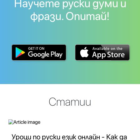
Научете руски думи и
фрази. Опитай!
Статии
Уроци по руски език онлайн - Как да