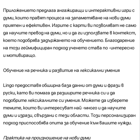
Приложението предлага ангажиращи и интерактивни игри с
думи, които правят процеса на запаметяване на нови думи
приятен и ефективен. Игрите с карти ви позволяват не само
да научите превод на думи, но и да ги използвате в контекст,
което подобрява задържането на обучението. Благодарение
на този геймифициран подход ученето става по -интересно
и мотивиращо.
Обучение на речника и развитие на лексикални умения
Lingo предоставя обширна база данни от думи и фрази в
руски, като ви помага да разширите речника си и да
подобрите лексикалните си умения. Можете да изберете
темите, които ви интересуват най -много и да научите
думи и изрази, свързани с тези области. Този персонализиран
подход приспособява опита за обучение към вашите нужди.
Практика на произношение на нови думи