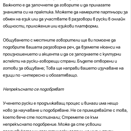
Важното е да започнете да говорите и да прилагате
знанията си на практика. Можете да намерите партньори за
обмен на език или да участвате в разговори в руски в онлайн
общности, приложения или езикови платформи.
Общуването с местните говорители ще ви помогне да
подобрите вашата разговорна реч, да вземете нюанси на
произношението и акцента и да се запознаете с културни
аспекти на руски-говорещи страни. Бъдете отворени и
готови за общуване; Това ще направи вашето изучаване на
езици по -интересно и обогатяващо.
Непрекъснато се подобряват
Ученето руски е продължаващ процес и винаги има нещо
ново за научаване и подобряване. Не се примирявайте с това,
което вече сте постигнали; Стремете се към
непрекъснато подобрение. Може да сте усвоили