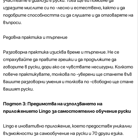
участвате в диалози в руски. Това ще ви помогне да
изразите мислите си по -лесно и естествено, както и да
подобрите способността си да слушате и да отговаряте на
въпроси.
Редовна практика и търпение
Разговорна практика изисква време и търпение. Не се
страхувайте да правите грешки и да продължите да
говорите в руски, дори ако се чувствате несигурни. Колкото
повече практикувате, толкова по -уверени ще станете във
вашите разговорни умения и толкова по -свободно ще стане
вашият руски.
Подтоп 3: Предимства на използването на
приложението Lingo за самостоятелно обучение руски
Lingo е иновативно приложение, което предоставя уникални
възможности за самообучение на руски и 70 други езика.