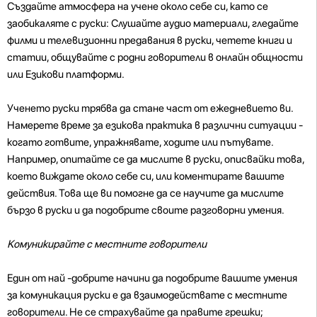
Създайте атмосфера на учене около себе си, като се
заобикаляте с руски: Слушайте аудио материали, гледайте
филми и телевизионни предавания в руски, четете книги и
статии, общувайте с родни говорители в онлайн общности
или Езикови платформи.
Ученето руски трябва да стане част от ежедневието ви.
Намерете време за езикова практика в различни ситуации -
когато готвите, упражнявате, ходите или пътувате.
Например, опитайте се да мислите в руски, описвайки това,
което виждате около себе си, или коментирате вашите
действия. Това ще ви помогне да се научите да мислите
бързо в руски и да подобрите своите разговорни умения.
Комуникирайте с местните говорители
Един от най -добрите начини да подобрите вашите умения
за комуникация руски е да взаимодействате с местните
говорители. Не се страхувайте да правите грешки;