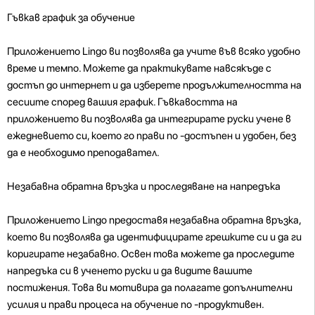
Гъвкав график за обучение
Приложението Lingo ви позволява да учите във всяко удобно
време и темпо. Можете да практикувате навсякъде с
достъп до интернет и да изберете продължителността на
сесиите според вашия график. Гъвкавостта на
приложението ви позволява да интегрирате руски учене в
ежедневието си, което го прави по -достъпен и удобен, без
да е необходимо преподавател.
Незабавна обратна връзка и проследяване на напредъка
Приложението Lingo предоставя незабавна обратна връзка,
което ви позволява да идентифицирате грешките си и да ги
коригирате незабавно. Освен това можете да проследите
напредъка си в ученето руски и да видите вашите
постижения. Това ви мотивира да полагате допълнителни
усилия и прави процеса на обучение по -продуктивен.