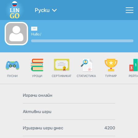
Руски
Ниво
/
ПУСНИ
УРОЦИ
СЕРТИФИКАТ
СТАТИСТИКА
ТУРНИР
РЕЙТ
Играчи онлайн
Активни игри
Изиграни игри днес
4200