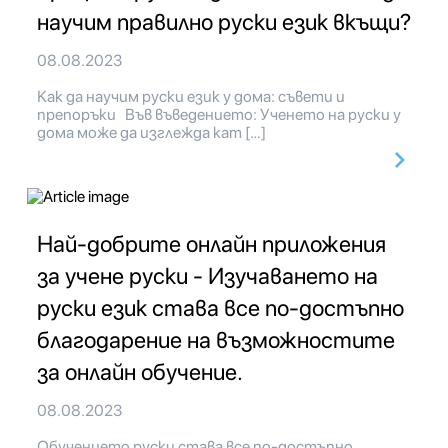
научим правилно руски език вкъщи?
08.08.2023
Как да научим руски език у дома: съвети и
препоръки Във въведението: Ученето на руски у
дома може да изглежда кат […]
Най-добрите онлайн приложения
за учене руски - Изучаването на
руски език става все по-достъпно
благодарение на възможностите
за онлайн обучение.
08.08.2023
Обучението руски става все по-достъпно