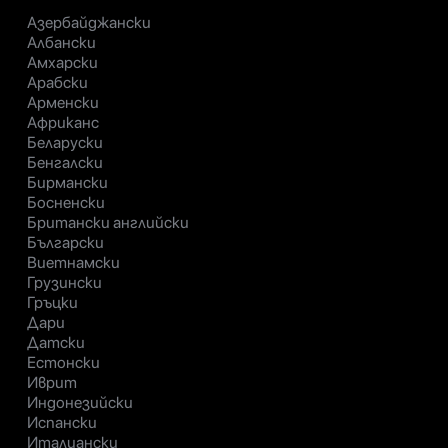
Азербайджански
Албански
Амхарски
Арабски
Арменски
Африканс
Беларуски
Бенгалски
Бирмански
Босненски
Британски английски
Български
Виетнамски
Грузински
Гръцки
Дари
Датски
Естонски
Иврит
Индонезийски
Испански
Италиански