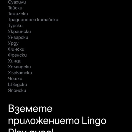
Суахили
Тайски
Тамилски
Традиционен китайски
Турски
Украински
Унгарски
Урду
Фински
Френски
Хинди
Холандски
Хърватски
Чешки
Шведски
Японски
Вземете
приложението Lingo