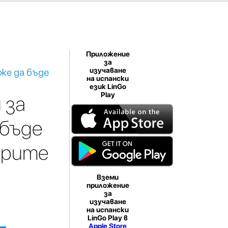
Приложение
за
же да бъде
изучаване
на испански
език LinGo
Play
 за
 бъде
брите
Вземи
приложение
за
изучаване
на испански
LinGo Play в
Apple Store