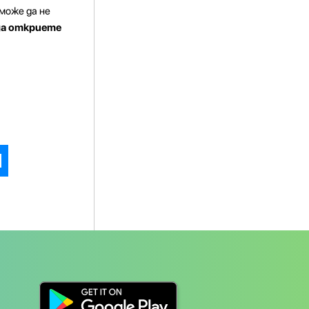
 може да не
 да откриете