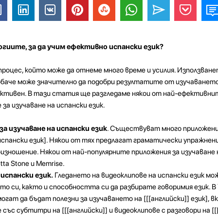
огиите, за да учим ефективно испански език?
 процес, който може да отнеме много време и усилия. Използване
баче може значително да подобри резултатите от изучаването 
ктивен. В тази статия ще разгледаме някои от най-ефективнит
за изучаване на испански език.
а изучаване на испански език
. Съществуват много приложени
спански език]. Някои от тях предлагат граматически упражнения
оизношение. Някои от най-популярните приложения за изучаване 
tta Stone и Memrise.
испански език.
Гледането на видеоклипове на испански език мож
о си, както и способността си да разбирате говоримия език. В 
огат да бъдат полезни за изучаването на [[[английски]] език], 
 със субтитри на [[[английски]] и видеоклипове с разговори на [[