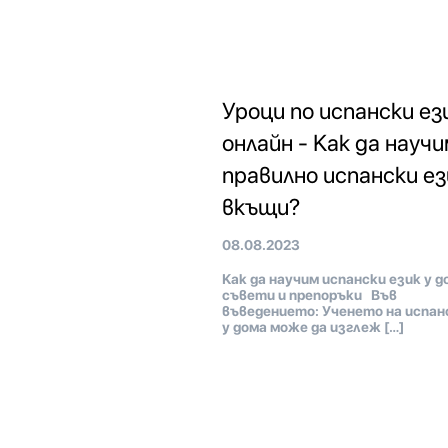
Уроци по испански ез
онлайн - Как да науч
правилно испански ез
вкъщи?
08.08.2023
Как да научим испански език у д
съвети и препоръки Във
въведението: Ученето на испан
у дома може да изглеж […]