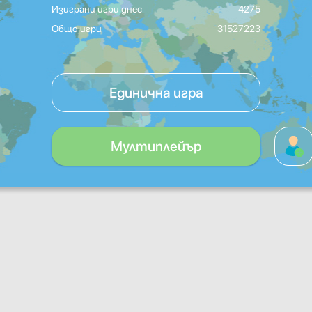
Изиграни игри днес
4275
Общо игри
31527223
Единична игра
Мултиплейър