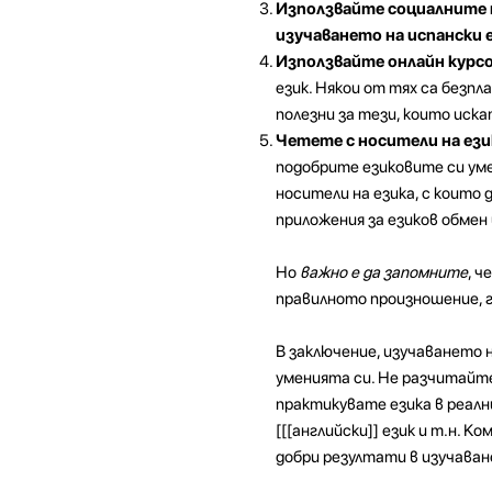
Използвайте социалните 
изучаването на испански е
Използвайте онлайн курсо
език. Някои от тях са безп
полезни за тези, които иска
Четете с носители на ези
подобрите езиковите си уме
носители на езика, с които
приложения за езиков обмен 
Но
важно е да запомните
, ч
правилното произношение, 
В заключение, изучаването 
уменията си. Не разчитайте
практикувате езика в реалн
[[[английски]] език и т.н. 
добри резултати в изучаван