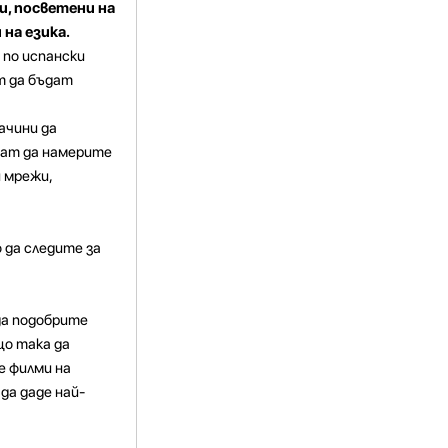
, посветени на
 на езика.
 по испански
т да бъдат
ачини да
яват да намерите
и мрежи,
о да следите за
да подобрите
що така да
е филми на
да даде най-