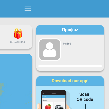
Профил
30 DAYS FREE
Ниво
|
Прогрес
Пон
Вто
Сря
Чет