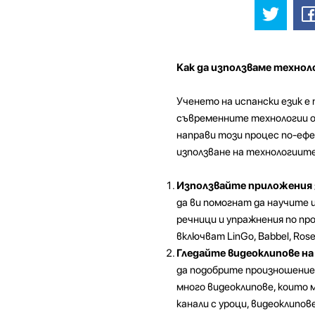
Как да използваме технол
Ученето на испански език е
съвременните технологии о
направи този процес по-ефе
използване на технологиите 
Използвайте приложения з
да ви помогнат да научите и
речници и упражнения по пр
включват LinGo, Babbel, Rose
Гледайте видеоклипове на 
да подобрите произношениет
много видеоклипове, които м
канали с уроци, видеоклипове