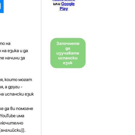
или
Google
Play
то на
Започнете
да
на езика и да
изучавате
е начини за
испански
език
я, които могат
, а други -
на испански език
е да ви помогне
YouTube има
включително
[английски]].