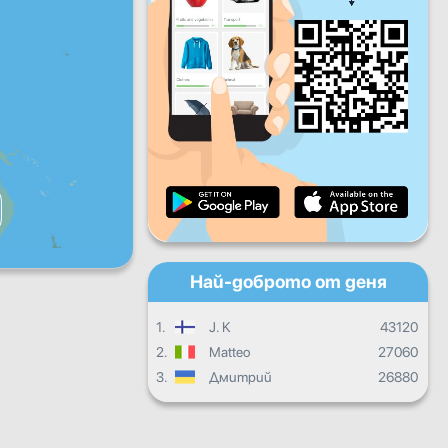
Пет
Съб
Нед
Дневен прогрес
Месечен прогрес
Сертификат
Общ прогрес
Най-доброто от деня
1.
J. K
43120
2.
Matteo
27060
3.
Дмитрий
26880