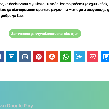
те
, че всеки учащ е уникален и това, което работи за един човек,
жно да експериментирате с различни методи и ресурси, за
добре за вас.
Започнете да изучавате испански език
или Google Play