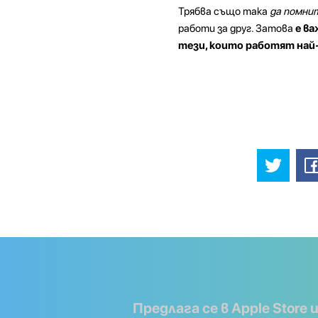
Трябва също така
да помни
работи за друг. Затова
е ва
тези, които работят най-
Предлага се в Apple Store 