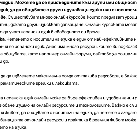
медии. Можете да се присъедините към групи или общности
зик, за да общувате с други изучаващи езика или с носители
ве.
Съществуват много онлайн курсове, които предлагат уроци
латни, докато други изискват заплащане. Онлайн курсовете мога
т да учат испански език в свободното си време.
ка.
Четенето с носители на езика е един от най-ефективните н
ния по испански език. Днес има много ресурси, които ви позвол
 да общувате, като например онлайн форуми, сайтове за социалн
и др.
е за да извлечете максимална полза от такива разговори, е важн
граматическите грешки и лексиката.
на испански език онлайн може да бъде ефективен и удобен начин 
 обаче изцяло на онлайн ресурсите и технологиите. Важно е съ
ия живот, да общувате с носители на езика, да четете и гледат
Комбинацията от онлайн ресурси и практика в реалния живот може 
ето на езика.