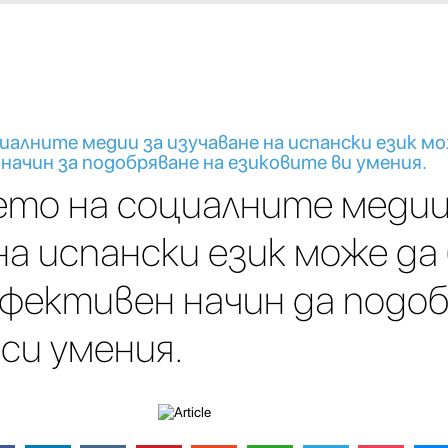
иалните медии за изучаване на испански език мо
начин за подобряване на езиковите ви умения.
ето на социалните медии
на испански език може да
ефективен начин да подо
си умения.