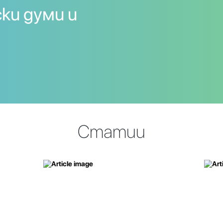
ки думи и
Статии