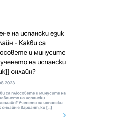
ене на испански език
лайн - Какви са
юсовете и минусите
 ученето на испански
ик]] онлайн?
08.2023
ви са плюсовете и минусите на
чаването на испански
конлайн? Ученето на испански
к онлайн е вариант, ко […]