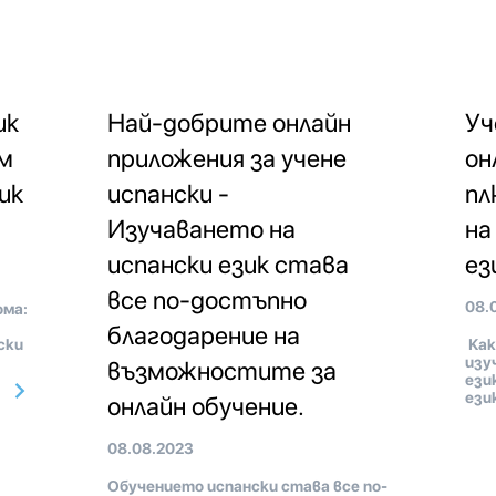
ик
Най-добрите онлайн
Уч
им
приложения за учене
он
ик
испански -
пл
Изучаването на
на
испански език става
ез
все по-достъпно
08.
ома:
благодарение на
ски
Как
изу
възможностите за
ези
ези
онлайн обучение.
08.08.2023
Обучението испански става все по-