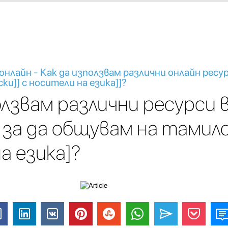
нлайн - Как да използвам различни онлайн ресурс
ки]] с носители на езика]]?
олзвам различни ресурси 
за да общувам на тамилс
а езика]?