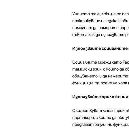
Ученето тамилски не се огр
практикуване на езика е об
помогнат да намерите партн
съвета как да използвате р
Използвайте социалните
Социалните мрежи като Faceb
тамилски език, с които да 
общуването, и да намерите 
функция за търсене на хора 
Използвайте приложения з
Съществуват много приложен
партньори, с които да общу
предлагат различни функции