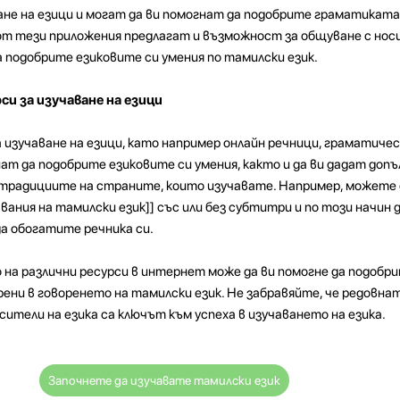
ване на езици и могат да ви помогнат да подобрите граматиката,
т тези приложения предлагат и възможност за общуване с носи
а подобрите езиковите си умения по тамилски език.
си за изучаване на езици
а изучаване на езици, като например онлайн речници, граматиче
гнат да подобрите езиковите си умения, както и да ви дадат доп
 традициите на страните, които изучавате. Например, можете 
вания на тамилски език]] със или без субтитри и по този начин 
да обогатите речника си.
 на различни ресурси в интернет може да ви помогне да подобр
рени в говоренето на тамилски език. Не забравяйте, че редовна
ители на езика са ключът към успеха в изучаването на езика.
Започнете да изучавате тамилски език