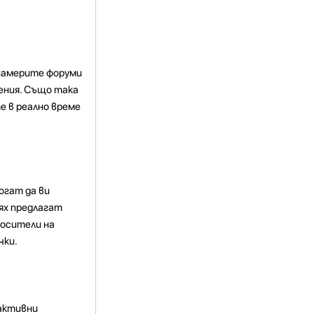
 намерите форуми
ения. Също така
е в реално време
огат да ви
ях предлагат
носители на
чки.
рактивни