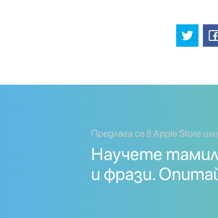
Предлага се в Apple Store или
Научете тамил
и фрази. Опита