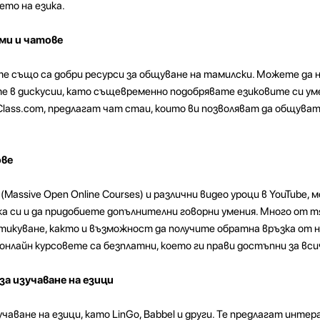
то на езика.
ми и чатове
е също са добри ресурси за общуване на тамилски. Можете да
те в дискусии, като същевременно подобрявате езиковите си ум
lass.com, предлагат чат стаи, които ви позволяват да общуват
ове
Massive Open Online Courses) и различни видео уроци в YouTube, м
а си и да придобиете допълнителни говорни умения. Много от т
ктикуване, както и възможност да получите обратна връзка от 
онлайн курсовете са безплатни, което ги прави достъпни за вси
а изучаване на езици
чаване на езици, като LinGo, Babbel и други. Те предлагат инте