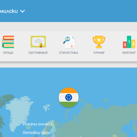
милски
УРОЦИ
СЕРТИФИКАТ
СТАТИСТИКА
ТУРНИР
РЕЙТИНГ
Играчи онлайн
Активни игри