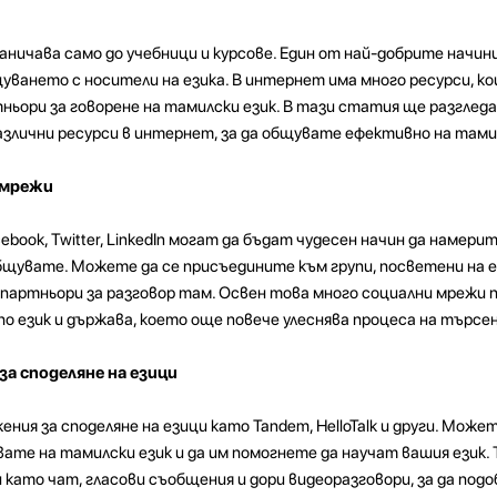
аничава само до учебници и курсове. Един от най-добрите начини
щуването с носители на езика. В интернет има много ресурси, к
ьори за говорене на тамилски език. В тази статия ще разгледа
азлични ресурси в интернет, за да общувате ефективно на тами
 мрежи
ook, Twitter, LinkedIn могат да бъдат чудесен начин да намери
общувате. Можете да се присъедините към групи, посветени на е
партньори за разговор там. Освен това много социални мрежи 
по език и държава, което още повече улеснява процеса на търсен
а споделяне на езици
ия за споделяне на езици като Tandem, HelloTalk и други. Може
вате на тамилски език и да им помогнете да научат вашия език.
 като чат, гласови съобщения и дори видеоразговори, за да под