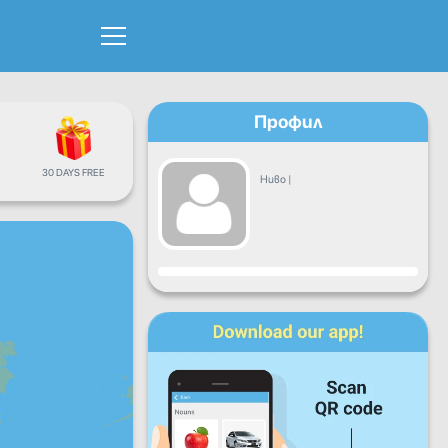
Профил
30 DAYS FREE
Ниво
|
Прогрес
Пон
Вто
Сря
Чет