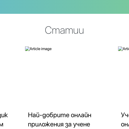
Статии
зик
Най-добрите онлайн
Уч
им
приложения за учене
он