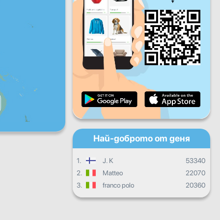
Пет
Съб
Нед
Дневен прогрес
Месечен прогрес
Сертификат
Общ прогрес
Най-доброто от деня
1.
J. K
53340
2.
Matteo
22070
3.
franco polo
20360