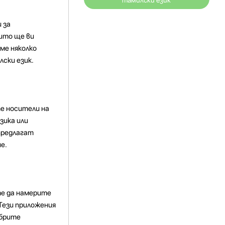
тамилски език
 за
оито ще ви
ме няколко
лски език.
те носители на
зика или
предлагат
е.
те да намерите
 Тези приложения
обрите