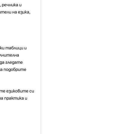
 речника и
тели на езика,
ски таблици и
ълнителна
да гледате
да подобрите
ите езиковите си
та практика и