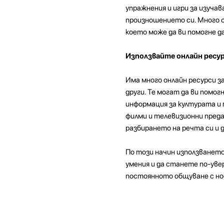
упражнения и игри за изуча
произношението си. Много о
което може да ви помогне д
Използвайте онлайн ресур
Има много онлайн ресурси з
други. Те могат да ви помо
информация за културата и
филми и телевизионни преда
разбирането на речта си и 
По този начин използването
умения и да станете по-уве
постоянното общуване с нос