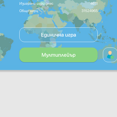
Изиграни игри днес
4611
Общо игри
31524965
Единична игра
Мултиплейър