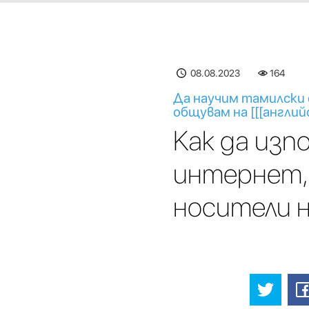
08.08.2023
164
Да научим тамилски о
общувам на [[[английс
Как да изп
интернет, 
носители н