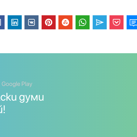
 Google Play
ски думи
й!