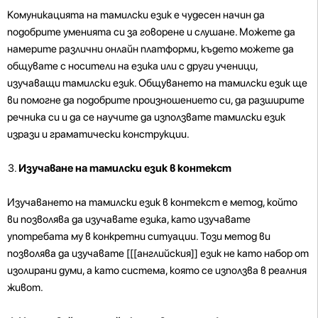
Комуникацията на тамилски език е чудесен начин да
подобрите уменията си за говорене и слушане. Можете да
намерите различни онлайн платформи, където можете да
общувате с носители на езика или с други ученици,
изучаващи тамилски език. Общуването на тамилски език ще
ви помогне да подобрите произношението си, да разширите
речника си и да се научите да използвате тамилски език
изрази и граматически конструкции.
Изучаване на тамилски език в контекст
Изучаването на тамилски език в контекст е метод, който
ви позволява да изучавате езика, като изучавате
употребата му в конкретни ситуации. Този метод ви
позволява да изучавате [[[английския]] език не като набор от
изолирани думи, а като система, която се използва в реалния
живот.