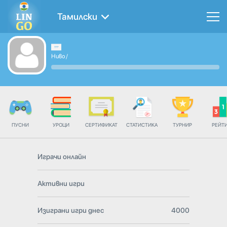
Тамилски
Ниво
/
ПУСНИ
УРОЦИ
СЕРТИФИКАТ
СТАТИСТИКА
ТУРНИР
РЕЙТ
Играчи онлайн
Активни игри
Изиграни игри днес
4000