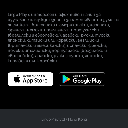
Lingo Play е интересен и ефективен начин за
изучаване на чужди езици и запаметяване на думи на
английски (британски и американски), испански,
френски, немски, италиански, португалски
(бразилски и европейски), арабски, руски, турски,
японски, китайски или корейски, английски
(британски и американски), испански, френски,
немски, италиански, португалски (бразилски и
европейски), арабски, руски, турски, японски,
китайски или корейски.
Lingo Play Ltd /
Hong Kong