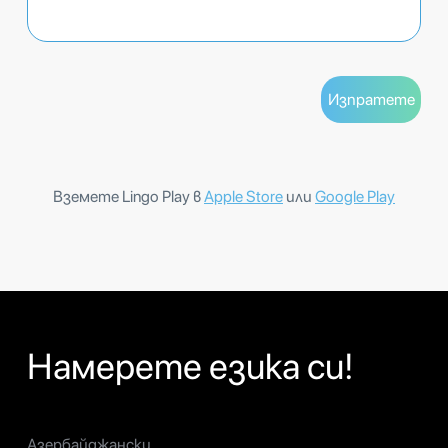
Вземете Lingo Play в
Apple Store
или
Google Play
Намерете езика си!
Азербайджански