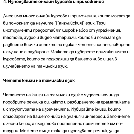
Използвайте онлайн курсове и приложения
Днес има много онлайн курсове и приложения, които могат да
ви помогнат да научите [[[английския]] език. Тези
инструменти предоставят широк набор от упражнения,
тестове, аудио и видео материали, които ви помагат да
развиете всички аспекти на езика - четене, писане, говорене
и слушане с разбиране. Можете да изберете приложенията и
курсовете, които са подходящи за вашето ниво и цел в
изучаването на тамилски език.
Четете книги на тамилски език
Четенето на книги на тамилски език е чудесен начин да
подобрите речника си, както и разбирането на граматиката
и структурата на изреченията. Избирайте книги, които
отговарят на вашето ниво на знания и интереси. Започнете
с лесни книги, а след това постепенно преминете към по-
трудни. Можете също така да използвате речник, за да