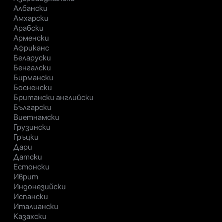
Албански
Амхарски
Арабски
Арменски
Африканс
Беларуски
Бенгалски
Бирмански
Босненски
Британски английски
Български
Виетнамски
Грузински
Гръцки
Дари
Датски
Естонски
Иврит
Индонезийски
Испански
Италиански
Казахски