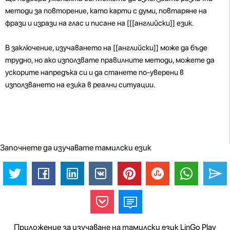
методи за повторение, като карти с думи, повтаряне на
фрази и изрази на глас и писане на [[[английски]] език.
В заключение, изучаването на [[английски]] може да бъде
трудно, но ако използвате правилните методи, можете да
ускорите напредъка си и да станете по-уверени в
използването на езика в реални ситуации.
Започнете да изучавате тамилски език
Приложение за изучаване на тамилски език LinGo Play