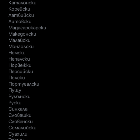
Каталонски
Корейски
Латвийски
Литовски
Мадагарскарски
Македонски
Малайски
Монголски
Немски
Непалски
Норвежки
Персийски
Полски
Португалски
Пущу
Румънски
Руски
Синхала
Словашки
Словенски
Сомалийски
Суахили