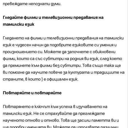
превеждате непознати думи.
Гледайте филми и телевизионни предавания на
тамилски език
Гледането на филми и телевизионни предавания на тамилски
език е чудесен начин да подобрите езиковите си умения и
произношението си. Можете да започнете с обикновени
филми, които са със субтитри на родния ви език, след което
да преминете към филми без субтитри. Това също така ще
ви помогне да научите повече за културата и традициите на
страните, в които ] е официален език.
Повтаряйте и повтаряйте
Повтарянето е ключът към успеха в изучаването на
тамилски език. Не се страхувайте да преглеждате
наученото отново и отново. Това ще засили паметта ви и
ще подобри уменията ви. Можете да използвате различни