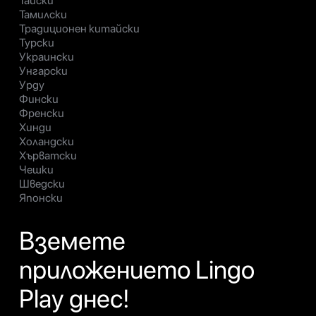
Тайски
Тамилски
Традиционен китайски
Турски
Украински
Унгарски
Урду
Фински
Френски
Хинди
Холандски
Хърватски
Чешки
Шведски
Японски
Вземете
приложението Lingo
Play днес!