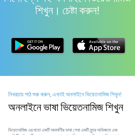
শিখুন। চেষ্টা করুন!
নিখরচায় পাঠ শুরু করুন, এখনই অনলাইনে ভিয়েতনামিজ শিখুন!
অনলাইনে ভাষা ভিয়েতনামিজ শিখুন
ভিয়েতনামিজ এর মতো একটি আকর্ষণীয় ভাষা শেখা একটি সুন্দর অভিজ্ঞতা এবং