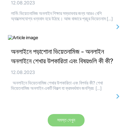
12.08.2023
লার্নিং ভিয়েতনামিজ অনলাইন শিক্ষার সম্ভাবনার জন্য আরও বেশি
অ্যাক্সেসযোগ্য ধন্যবাদ হয়ে উঠছে। আজ বাজারে প্রচুর ভিয়েতনাম […]
অনলাইনে পড়াশোনা ভিয়েতনামিজ - অনলাইন
অনলাইনে শেখার উপকারিতা এবং বিষয়গুলি কী কী?
12.08.2023
অনলাইনে ভিয়েতনামিজ শেখার উপকারিতা এবং বিপর্যয় কী? শেখা
ভিয়েতনামিজ অনলাইন একটি বিকল্প যা ক্রমবর্ধমান জনপ্রিয় […]
সমস্ত দেখুন