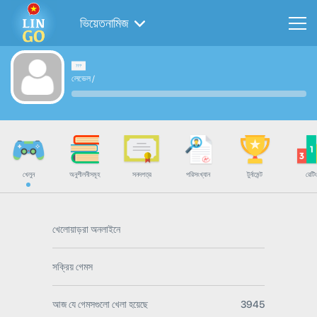
ভিয়েতনামিজ
লেভেল
/
খেলুন
অনুশীলনীসমূহ
সনদপত্র
পরিসংখ্যান
টুর্নামেন্ট
রেটিং
খেলোয়াড়রা অনলাইনে
সক্রিয় গেমস
আজ যে গেমসগুলো খেলা হয়েছে
3945