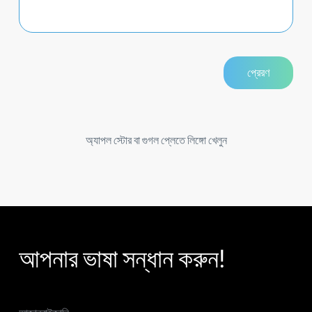
অ্যাপল স্টোর বা গুগল প্লেতে লিঙ্গো খেলুন
আপনার ভাষা সন্ধান করুন!