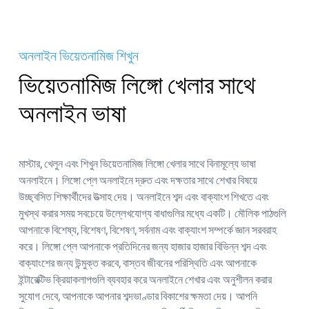
অনলাইন ভিয়েতনামিজ শিখুন
ভিয়েতনামিজ লিঙ্গো খেলার সাথে
অনলাইন ভাষা
মাস্টার, খেলুন এবং শিখুন ভিয়েতনামিজ লিঙ্গো খেলার সাথে বিনামূল্যে ভাষা
অনলাইনে। লিঙ্গো প্লে অনলাইনে দ্রুত এবং দক্ষতার সাথে শেখার বিষয়ে
উচ্ছ্বসিত শিক্ষার্থীদের উত্সাহ দেয়। অনলাইনে শব্দ এবং বাক্যাংশ শিখতে এবং
মুখস্থ করার সময় সবচেয়ে উল্লেখযোগ্য বাধাগুলির মধ্যে একটি। মৌলিক পাঠগুলি
আপনাকে বিশেষ্য, বিশেষণ, বিশেষণ, সর্বনাম এবং বাক্যাংশ সম্পর্কে জ্ঞান সরবরাহ
করে। লিঙ্গো প্লে আপনাকে প্রতিদিনের জন্য হাজার হাজার বিভিন্ন শব্দ এবং
বাক্যাংশের জন্য উন্মুক্ত করবে, বাস্তব জীবনের পরিস্থিতি এবং আপনাকে
ইন্টারেক্টিভ ক্রিয়াকলাপগুলি ব্যবহার করে অনলাইনে শেখার এবং অনুশীলন করার
সুযোগ দেবে, আপনাকে আপনার শব্দভাণ্ডার বিকাশের ক্ষমতা দেয়। আপনি