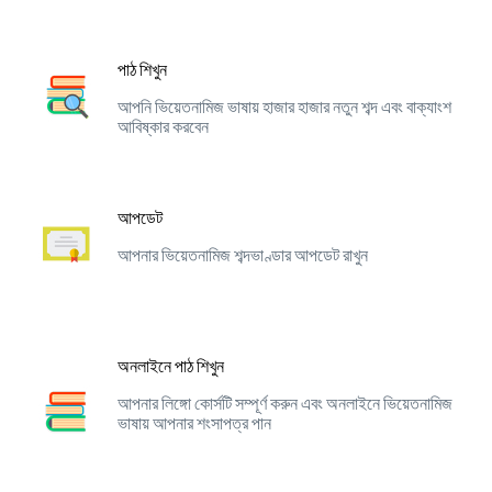
পাঠ শিখুন
আপনি ভিয়েতনামিজ ভাষায় হাজার হাজার নতুন শব্দ এবং বাক্যাংশ
আবিষ্কার করবেন
আপডেট
আপনার ভিয়েতনামিজ শব্দভাণ্ডার আপডেট রাখুন
অনলাইনে পাঠ শিখুন
আপনার লিঙ্গো কোর্সটি সম্পূর্ণ করুন এবং অনলাইনে ভিয়েতনামিজ
ভাষায় আপনার শংসাপত্র পান