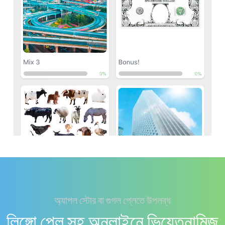
অ্যাপল স্টোর বা গুগল প্লেতে উপলব্ধ
লিঙ্গো প্লে সহ অনলাইনে ভিয়েতনামিজ