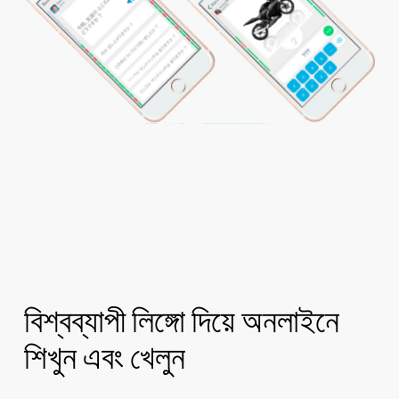
বিশ্বব্যাপী লিঙ্গো দিয়ে অনলাইনে
শিখুন এবং খেলুন