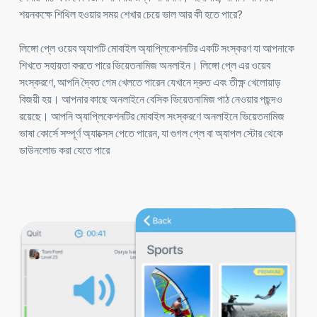
শয়নকক্ষে শিথিল হওয়ার সময় শেখার চেয়ে ভাল আর কী হতে পারে?
লিঙ্গো প্লে ওয়েব অ্যাপটি মোবাইল অ্যাপ্লিকেশনটির একটি সংস্করণ যা আপনাকে
শিখতে সহায়তা করতে পারে ভিয়েতনামিজ অনলাইন। লিঙ্গো প্লে এর ওয়েব
সংস্করণে, আপনি দ্বৈত গেম খেলতে পারেন যেখানে দ্রুত এবং তীক্ষ্ণ খেলোয়াড়
বিজয়ী হয়। আপনার কাছে অনলাইনে বেসিক ভিয়েতনামিজ পাঠ নেওয়ার পছন্দও
রয়েছে। আপনি অ্যাপ্লিকেশনটির মোবাইল সংস্করণে অনলাইনে ভিয়েতনামিজ
ভাষা কোর্সে সম্পূর্ণ অ্যাক্সেস পেতে পারেন, যা গুগল প্লে বা অ্যাপল স্টোর থেকে
ডাউনলোড করা যেতে পারে