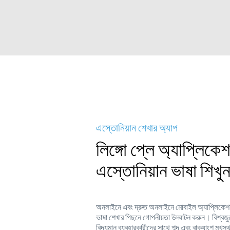
এস্তোনিয়ান শেখার অ্যাপ
লিঙ্গো প্লে অ্যাপ্লিকে
এস্তোনিয়ান ভাষা শিখু
অনলাইনে এবং দ্রুত অনলাইনে মোবাইল অ্যাপ্লিকেশন
ভাষা শেখার পিছনে গোপনীয়তা উদ্ঘাটন করুন। বিশ্বজুড
বিদ্যমান ব্যবহারকারীদের সাথে শব্দ এবং বাক্যাংশ মুখস্