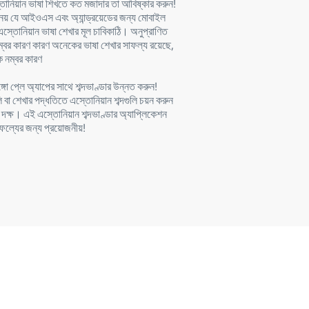
তোনিয়ান ভাষা শিখতে কত মজাদার তা আবিষ্কার করুন!
য় যে আইওএস এবং অ্যান্ড্রয়েডের জন্য মোবাইল
স্তোনিয়ান ভাষা শেখার মূল চাবিকাঠি। অনুপ্রাণিত
ম্বর কারণ কারণ অনেকের ভাষা শেখার সাফল্য রয়েছে,
এক নম্বর কারণ
গো প্লে অ্যাপের সাথে শব্দভাণ্ডার উন্নত করুন!
 বা শেখার পদ্ধতিতে এস্তোনিয়ান শব্দগুলি চয়ন করুন
 দক্ষ। এই এস্তোনিয়ান শব্দভাণ্ডার অ্যাপ্লিকেশন
ল্যের জন্য প্রয়োজনীয়!