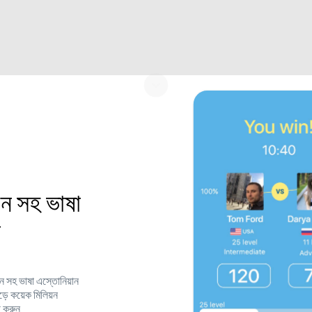
শন সহ ভাষা
ন
 সহ ভাষা এস্তোনিয়ান
়ে কয়েক মিলিয়ন
থ করুন