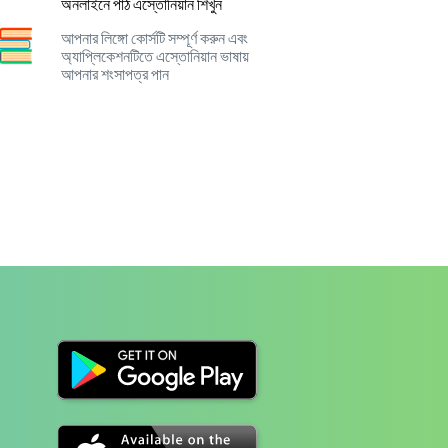
অনলাইনে পাঠ এস্তোনিয়ান শিখুন
আপনার লিঙ্গো কোর্সটি সম্পূর্ণ করুন এবং
অ্যাপ্লিকেশনটিতে এস্তোনিয়ান ভাষায়
আপনার শংসাপত্র পান