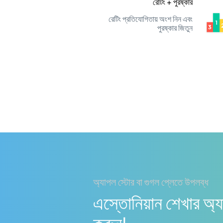
রেটিং + পুরষ্কার
রেটিং প্রতিযোগিতায় অংশ নিন এবং
পুরষ্কার জিতুন
অ্যাপল স্টোর বা গুগল প্লেতে উপলব্ধ
এস্তোনিয়ান শেখার অ্যা