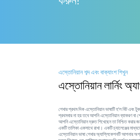
করুন!
এস্তোনিয়ান শব্দ এবং বাক্যাংশ শিখুন
এস্তোনিয়ান লার্নিং অ্যা
শেখার প্রথম দিক এস্তোনিয়ান ভাষাটি হ'ল বিট এবং ট
প্রথমবার না হয় তবে আপনি এস্তোনিয়ান ব্যাকরণ বা 
আপনি এস্তোনিয়ান দ্রুত শিখেছেন তা নিশ্চিত করার জন্
একটি তালিকা একসাথে রাখা। একটি চ্যালেঞ্জের মাধ্য
এস্তোনিয়ান ভাষা শেখার অ্যাপ্লিকেশনটি আপনার অগ