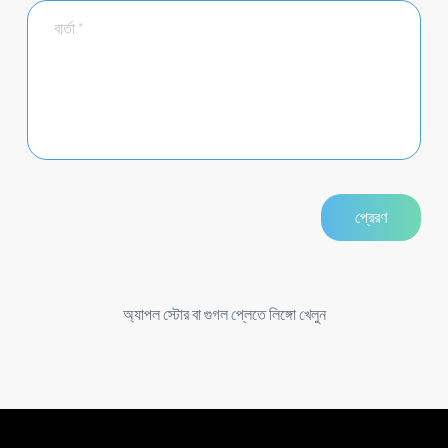
অ্যাপল স্টোর বা গুগল প্লেতে লিঙ্গো খেলুন