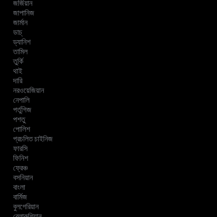
জর্জিয়ান
জাপানিজ
জার্মান
ডাচ্
ড্যানিশ
তামিল
তুর্কি
থাই
দারি
নরওয়েজিয়ান
নেপালি
পর্তুগিজ
পশতু
পোলিশ
প্রচলিত চাইনিজ
ফারসি
ফিনিশ
ফ্রেঞ্চ
বসনিয়ান
বাংলা
বার্মিজ
বুলগেরিয়ান
বেলারুশিয়ান