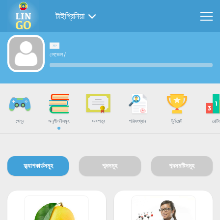
টাইগ্রিনিয়া
লেভেল
/
খেলুন
অনুশীলনীসমূহ
সনদপত্র
পরিসংখ্যান
টুর্নামেন্ট
রেটিং
ফ্ল্যাশকার্ডসমূহ
শব্দসমূহ
শব্দসমষ্টিসমূহ