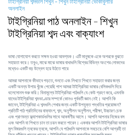
টাইগ্রিনিয়া শব্দগুলি শিখুন - শিখুন টাইগ্রিনিয়া ভোকাবুলারি
অনলাইন
টাইগ্রিনিয়া পাঠ অনলাইন - শিখুন
টাইগ্রিনিয়া শব্দ এবং বাক্যাংশ
ভাষা যোগাযোগ করতে সক্ষম হওয়া আবশ্যক। এটি মানুষকে একে অপরকে বুঝতে
সহায়তা করে। তবুও, মাঝে মাঝে ভাষার বাধাগুলি বিশ্বের বিভিন্ন অংশের লোকদের
মধ্যেও একটি বড় উদ্বেগ হয়ে উঠতে পারে
আমরা আপনাকে কীভাবে পড়তে, শুনতে এবং লিখতে শিখতে সহায়তা করার জন্য
একটি অনন্য উপায় খুঁজে পেয়েছি পাশ আমরা টাইগ্রিনিয়া ভাষার বেসিকগুলি দিয়ে
থলেসোনস শুরু করি। বিনামূল্যে টাইগ্রিনিয়া পাঠগুলি যে কেউ গ্রহণ করে, এমনকি
যাদের টাইগ্রিনিয়া শব্দভাণ্ডার সম্পর্কে কোনও পূর্ববর্তী জ্ঞান নেই। আপনি কি
জানেন, টাইগ্রিনিয়া এ শব্দগুলি শেখার জন্য একটি উপযুক্ত পদ্ধতির প্রয়োজন?
প্রতিটি পাঠ প্রতিদিনের বাক্যাংশ, শব্দ, অনুশীলন অনুশীলন, পরীক্ষা, উচ্চারণ চেক
এবং প্রাণবন্ত ফ্ল্যাশকার্ডগুলির সাথে আকর্ষণীয় আসে। আপনি আপনার নিজের বস
এবং আপনি যা শিখতে চান তা চয়ন করতে পারেন। একবার আপনি টাইগ্রিনিয়া ভাষার
মূল বিষয়গুলি ত্বকের ত্বকে, আপনি যে পাঠগুলি আপনাকে সবচেয়ে বেশি আগ্রহী তা
নিয়ে ঝাঁপিয়ে পড়তে পারেন। টাইগ্রিনিয়া ভাষার প্রাথমিক স্তরগুলি মূলত