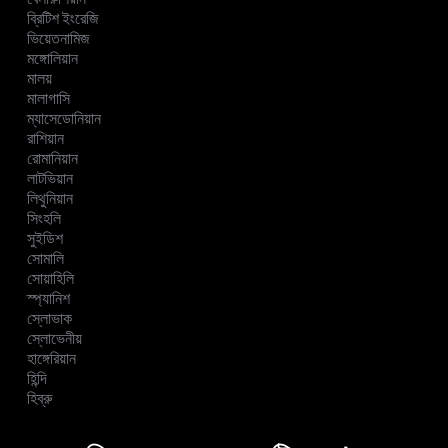
ব্রিটিশ ইংরেজি
ভিয়েতনামিজ
মঙ্গোলিয়ান
মালয়
মালাগাসি
ম্যাসেডোনিয়ান
রাশিয়ান
রোমানিয়ান
লাটভিয়ান
লিথুনিয়ান
সিংহলি
সুইডিশ
সোমালি
সোয়াহিলি
স্প্যানিশ
স্লোভাক
স্লোভেনীয়
হাঙ্গেরিয়ান
হিন্দি
হিব্রু