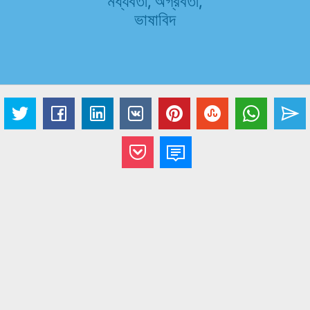
মধ্যবর্তী, অগ্রবর্তী,
ভাষাবিদ