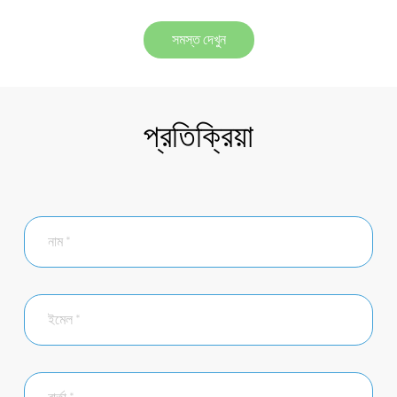
সমস্ত দেখুন
প্রতিক্রিয়া