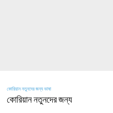
কোরিয়ান নতুনদের জন্য ভাষা
কোরিয়ান নতুনদের জন্য