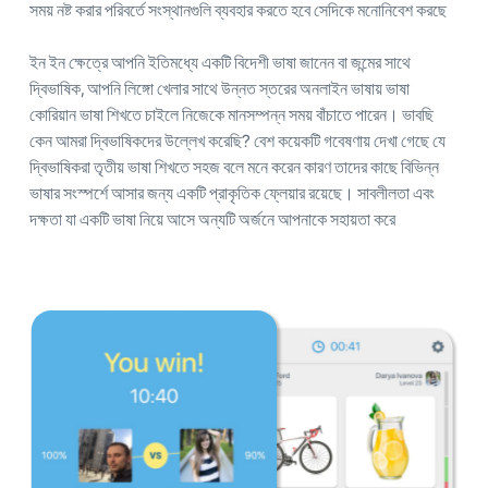
সময় নষ্ট করার পরিবর্তে সংস্থানগুলি ব্যবহার করতে হবে সেদিকে মনোনিবেশ করছে
ইন ইন ক্ষেত্রে আপনি ইতিমধ্যে একটি বিদেশী ভাষা জানেন বা জন্মের সাথে
দ্বিভাষিক, আপনি লিঙ্গো খেলার সাথে উন্নত স্তরের অনলাইন ভাষায় ভাষা
কোরিয়ান ভাষা শিখতে চাইলে নিজেকে মানসম্পন্ন সময় বাঁচাতে পারেন। ভাবছি
কেন আমরা দ্বিভাষিকদের উল্লেখ করেছি? বেশ কয়েকটি গবেষণায় দেখা গেছে যে
দ্বিভাষিকরা তৃতীয় ভাষা শিখতে সহজ বলে মনে করেন কারণ তাদের কাছে বিভিন্ন
ভাষার সংস্পর্শে আসার জন্য একটি প্রাকৃতিক ফ্লেয়ার রয়েছে। সাবলীলতা এবং
দক্ষতা যা একটি ভাষা নিয়ে আসে অন্যটি অর্জনে আপনাকে সহায়তা করে