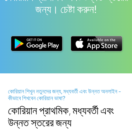
জন্য। চেষ্টা করুন!
কোরিয়ান শিখুন নতুনদের জন্য, মধ্যবর্তী এবং উন্নত অনলাইন -
কীভাবে শিখবেন কোরিয়ান ভাষা?
কোরিয়ান প্রাথমিক, মধ্যবর্তী এবং
উন্নত স্তরের জন্য