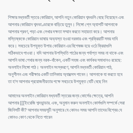
শিক্ষার মধ্যবর্তী স্তরে কোরিয়ান, আপনি নতুন কোরিয়ান শব্দগুলি বেছে নিয়েছেন এবং
আপনার কোরিয়ান শব্দভাণ্ডারকে বাড়িয়ে তুলুন। লিঙ্গো প্লে অ্যাপটি আপনাকে
আপনার শ্রবণ, পড়া এবং লেখার দক্ষতা সম্মান করতে সহায়তা করে। আপনার
মস্তিষ্ককে কোরিয়ান ভাষায় অভ্যস্ত হওয়া দরকার এবং প্রক্রিয়াটি সময় দাবি
করে। সবচেয়ে উপযুক্ত উপায় কোরিয়ান এর বিশেষজ্ঞ হয়ে ওঠে ক্রিয়াগুলি
সঠিকভাবে পাওয়া। যদি আপনার উপস্থিতি পাঠের জন্য পর্যাপ্ত সময় না থাকে এবং
আপনি ভাষা শেখার জন্য নরক-বাঁকেন, একটি সহজ এবং কার্যকর সমাধানও রয়েছে:
অনলাইন লিঙ্গো পাঠ। অনলাইন সংস্করণে, আপনি মধ্যবর্তী কোরিয়ান পাঠ,
অনুশীলন এবং পরীক্ষার একটি তালিকায় অ্যাক্সেস পাবেন। আপনাকে যা করতে হবে
তা হ'ল আপনার প্রয়োজনীয়তার পক্ষে সবচেয়ে উপযুক্ত যেটি বেছে নিন
আমাদের অনলাইন কোরিয়ান মধ্যবর্তী স্তরের জন্য কোর্সের ক্ষেত্রে, আপনি
আপনার [[[ইংরেজি শব্দভান্ডার. এবং, অনুমান করুন অনলাইন কোর্সগুলি সম্পর্কে সেরা
জিনিসটি কী? আপনার সময়সূচী অনুসারে যে কোনও সময় আপনি তাদের বিশ্বের যে
কোনও কোণ থেকে নিতে পারেন