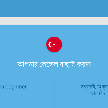
আপনার লেভেল বাছাই করুন
am beginner
মধ্যবর্তী, অগ্রব
ভাষাবিদ