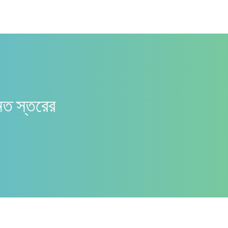
্নত স্তরের