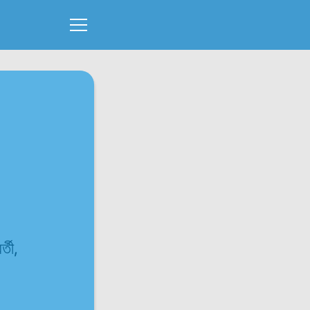
র্তী,