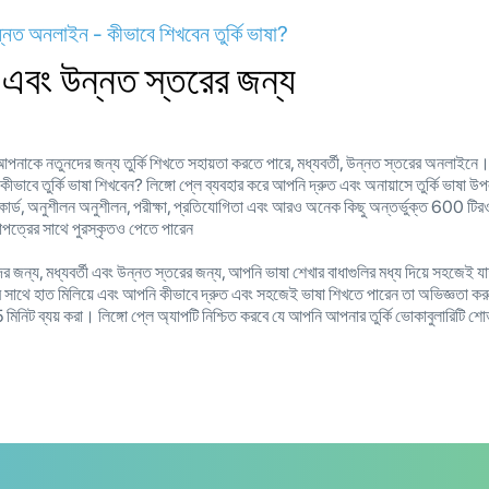
 উন্নত অনলাইন - কীভাবে শিখবেন তুর্কি ভাষা?
্তী এবং উন্নত স্তরের জন্য
আপনাকে নতুনদের জন্য তুর্কি শিখতে সহায়তা করতে পারে, মধ্যবর্তী, উন্নত স্তরের অনলাইনে।
কীভাবে তুর্কি ভাষা শিখবেন? লিঙ্গো প্লে ব্যবহার করে আপনি দ্রুত এবং অনায়াসে তুর্কি ভাষা
যাশকার্ড, অনুশীলন অনুশীলন, পরীক্ষা, প্রতিযোগিতা এবং আরও অনেক কিছু অন্তর্ভুক্ত 600 টিরও
পত্রের সাথে পুরস্কৃতও পেতে পারেন
দের জন্য, মধ্যবর্তী এবং উন্নত স্তরের জন্য, আপনি ভাষা শেখার বাধাগুলির মধ্য দিয়ে সহজেই
ের সাথে হাত মিলিয়ে এবং আপনি কীভাবে দ্রুত এবং সহজেই ভাষা শিখতে পারেন তা অভিজ্ঞতা 
মিনিট ব্যয় করা। লিঙ্গো প্লে অ্যাপটি নিশ্চিত করবে যে আপনি আপনার তুর্কি ভোকাবুলারিটি শো