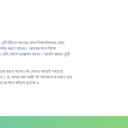
 এটি বিভিন্ন স্তরের যেমন শিক্ষানবিশদের যেমন
 উপলব্ধি করতে পারেন। আপনার পাশে লিঙ্গো
 বেশি কোর্সে অ্যাক্সেস পাবেন। আপনি সমস্ত তুর্কি
 যাত্রা করতে পারেন এবং কোনও সময়েই সবচেয়ে
করুন। না, আমরা মজা করছি না! আপনাকে যা করতে হবে
ভনের সাথে বাড়িয়ে তুলবেন <