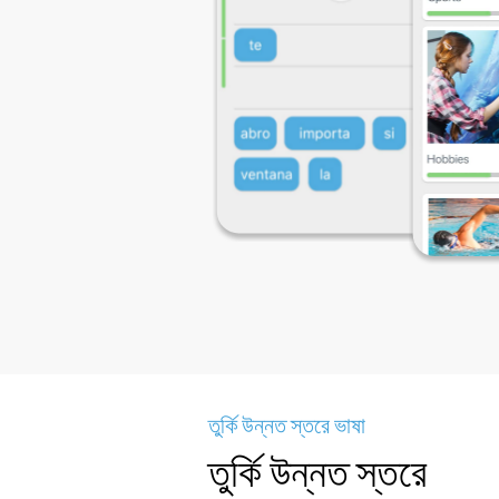
তুর্কি উন্নত স্তরে ভাষা
তুর্কি উন্নত স্তরে