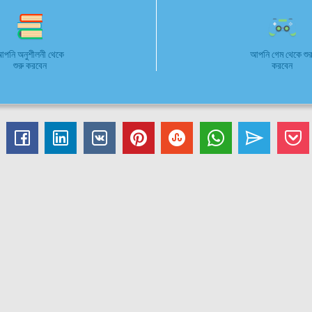
পনি অনুশীলনী থেকে
আপনি গেম থেকে শুর
শুরু করবেন
করবেন