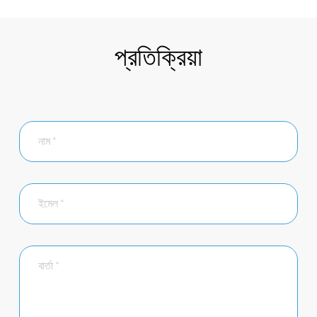
প্রতিক্রিয়া