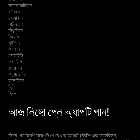
ম্যাসেডোনিয়ান
রাশিয়ান
রোমানিয়ান
লাটভিয়ান
লিথুনিয়ান
সিংহলি
সুইডিশ
সোমালি
সোয়াহিলি
স্প্যানিশ
স্লোভাক
স্লোভেনীয়
হাঙ্গেরিয়ান
হিন্দি
হিব্রু
আজ লিঙ্গো প্লে অ্যাপটি পান!
লিঙ্গো প্লে বিদেশী ভাষাগুলি শেখার এবং ইংরেজী (ব্রিটিশ এবং আমেরিকান),