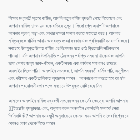
শিক্ষার মধ্যবর্তী স্তরে বার্মিজ, আপনি নতুন বার্মিজ শব্দগুলি বেছে নিয়েছেন এবং
আপনার বার্মিজ শব্দভাণ্ডারকে বাড়িয়ে তুলুন। লিঙ্গো প্লে অ্যাপটি আপনাকে
আপনার শ্রবণ, পড়া এবং লেখার দক্ষতা সম্মান করতে সহায়তা করে। আপনার
মস্তিষ্ককে বার্মিজ ভাষায় অভ্যস্ত হওয়া দরকার এবং প্রক্রিয়াটি সময় দাবি করে।
সবচেয়ে উপযুক্ত উপায় বার্মিজ এর বিশেষজ্ঞ হয়ে ওঠে ক্রিয়াগুলি সঠিকভাবে
পাওয়া। যদি আপনার উপস্থিতি পাঠের জন্য পর্যাপ্ত সময় না থাকে এবং আপনি
ভাষা শেখার জন্য নরক-বাঁকেন, একটি সহজ এবং কার্যকর সমাধানও রয়েছে:
অনলাইন লিঙ্গো পাঠ। অনলাইন সংস্করণে, আপনি মধ্যবর্তী বার্মিজ পাঠ, অনুশীলন
এবং পরীক্ষার একটি তালিকায় অ্যাক্সেস পাবেন। আপনাকে যা করতে হবে তা হ'ল
আপনার প্রয়োজনীয়তার পক্ষে সবচেয়ে উপযুক্ত যেটি বেছে নিন
আমাদের অনলাইন বার্মিজ মধ্যবর্তী স্তরের জন্য কোর্সের ক্ষেত্রে, আপনি আপনার
[[[ইংরেজি শব্দভান্ডার. এবং, অনুমান করুন অনলাইন কোর্সগুলি সম্পর্কে সেরা
জিনিসটি কী? আপনার সময়সূচী অনুসারে যে কোনও সময় আপনি তাদের বিশ্বের যে
কোনও কোণ থেকে নিতে পারেন