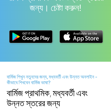
জন্য। চেষ্টা করুন!
বার্মিজ শিখুন নতুনদের জন্য, মধ্যবর্তী এবং উন্নত অনলাইন -
কীভাবে শিখবেন বার্মিজ ভাষা?
বার্মিজ প্রাথমিক, মধ্যবর্তী এবং
উন্নত স্তরের জন্য