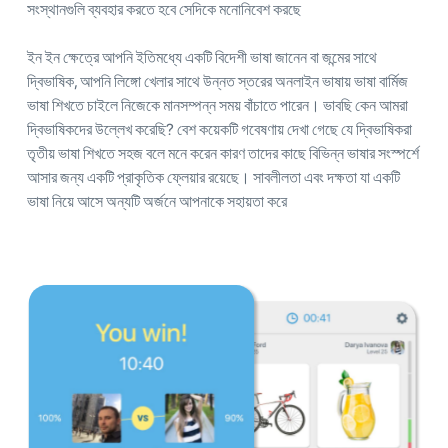
সংস্থানগুলি ব্যবহার করতে হবে সেদিকে মনোনিবেশ করছে
ইন ইন ক্ষেত্রে আপনি ইতিমধ্যে একটি বিদেশী ভাষা জানেন বা জন্মের সাথে
দ্বিভাষিক, আপনি লিঙ্গো খেলার সাথে উন্নত স্তরের অনলাইন ভাষায় ভাষা বার্মিজ
ভাষা শিখতে চাইলে নিজেকে মানসম্পন্ন সময় বাঁচাতে পারেন। ভাবছি কেন আমরা
দ্বিভাষিকদের উল্লেখ করেছি? বেশ কয়েকটি গবেষণায় দেখা গেছে যে দ্বিভাষিকরা
তৃতীয় ভাষা শিখতে সহজ বলে মনে করেন কারণ তাদের কাছে বিভিন্ন ভাষার সংস্পর্শে
আসার জন্য একটি প্রাকৃতিক ফ্লেয়ার রয়েছে। সাবলীলতা এবং দক্ষতা যা একটি
ভাষা নিয়ে আসে অন্যটি অর্জনে আপনাকে সহায়তা করে