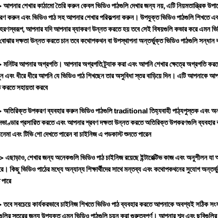
">
আপনার শেখার কাঠামো তৈরি করুন
কেবল ভিডিও পাঠগুলি দেখার জন্য নয়, এটি নিয়মতান্ত্রিক উপা
 নির্ধারণ করুন এবং ভিডিও পাঠ সহ আপনার শেখার পরিকল্পনা করুন। উপযুক্ত ভিডিও পাঠগুলি শিখতে 
উদাহরণস্বরূপ, আপনার যদি আপনার ব্যাকরণ উন্নত করতে হয় তবে সেই বিষয়গুলি কভার করে এমন ভি
বোঝার দক্ষতা উন্নত করতে চান তবে কথোপকথন বা উপস্থাপনা অন্তর্ভুক্ত ভিডিও পাঠগুলি সন্ধান 
">
মনিটর আপনার অগ্রগতি।
আপনার অগ্রগতি ট্র্যাক করা এবং আপনি শেখার ক্ষেত্রে অগ্রগতি করছে
ুন এবং ধীরে ধীরে আপনি যে ভিডিও পাঠ শিখছেন তার অসুবিধা স্তর বাড়িয়ে দিন। এটি আপনাকে আপন
ত করতে সহায়তা করবে
">
অতিরিক্ত উপকরণ ব্যবহার করুন
ভিডিও পাঠগুলি traditional তিহ্যবাহী পাঠ্যপুস্তক এবং অ
দভাণ্ডার প্রসারিত করতে এবং আপনার শ্রবণ দক্ষতা উন্নত করতে অতিরিক্ত উপকরণগুলি ব্যবহার
নেমা এবং টিভি শো দেখতে পারেন বা চাইনিজ এ পডকাস্ট শুনতে পারেন
 এছাড়াও, শেখার জন্য অনেকগুলি ভিডিও পাঠ চাইনিজ রয়েছে
ইন্টারেক্টিভ কাজ এবং অনুশীলন
যা 
 কিছু ভিডিও পাঠের মধ্যে অন্যান্য শিক্ষার্থীদের সাথে মন্তব্য এবং কথোপকথনের সুযোগ অন্তর্ভু
 পারে
তবে সবচেয়ে কার্যকরভাবে চাইনিজ শিখতে ভিডিও পাঠ ব্যবহার করতে আপনাকে অবশ্যই সঠিক সংস্
গুলির স্তরের জন্য উপযুক্ত এমন ভিডিও পাঠগুলি চয়ন করা গুরুত্বপূর্ণ। আপনার শব্দ এবং ছবিগুল