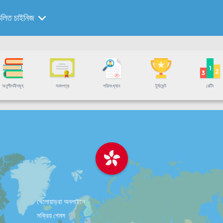
চলিত চাইনিজ
অনুশীলনীসমূহ
সনদপত্র
পরিসংখ্যান
টুর্নামেন্ট
রেটিং
খেলোয়াড়রা অনলাইনে
সক্রিয় গেমস