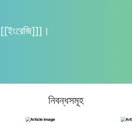
ুন [[ইংরেজি]]]।
নিবন্ধসমূহ