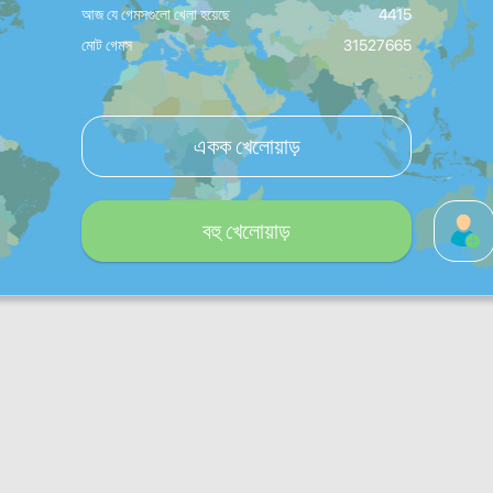
আজ যে গেমসগুলো খেলা হয়েছে
4415
মোট গেমস
31527665
একক খেলোয়াড়
বহু খেলোয়াড়