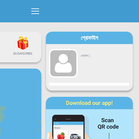
প্রোফাইল
30 DAYS FREE
লেভেল
|
অগ্রগতি
সোম
মঙ্গল
বুধ
বৃহস্পতি