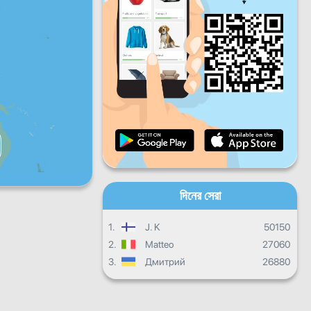
শুক্র
শনি
রবি
প্রতিদিনের অগ্রগতি
মাসিক অগ্রগতি
সনদপত্র
সার্বিক অগ্রগতি
দিনের সেরা
1.
J. K
50150
2.
Matteo
27060
3.
Дмитрий
26880