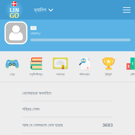
ড্যানিশ
লেভেল
/
খেলুন
অনুশীলনীসমূহ
সনদপত্র
পরিসংখ্যান
টুর্নামেন্ট
রেটিং
খেলোয়াড়রা অনলাইনে
সক্রিয় গেমস
আজ যে গেমসগুলো খেলা হয়েছে
3683